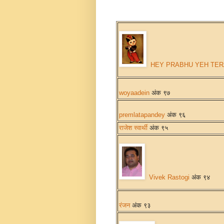
HEY PRABHU YEH TER
woyaadein
अंक ९७
premlatapandey
अंक ९६
राजेश स्वार्थी
अंक ९५
Vivek Rastogi
अंक ९४
रंजन
अंक ९३