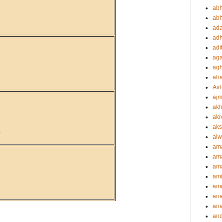
abh
abh
ada
adh
adi
aga
agh
ah
Airt
ajm
akh
akr
aks
०
alw
am
am
ama
ami
amr
an
an
an