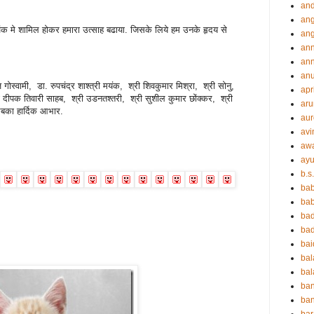
and
ang
 अंक मे शामिल होकर हमारा उत्साह बढाया. जिसके लिये हम उनके हृदय से
an
an
ann
an
स्वामी, डा. रुपचंद्र शाश्त्री मयंक, श्री शिवकुमार मिश्रा, श्री सोनु,
apr
री दीपक तिवारी साहब, श्री उडनतश्तरी, श्री सुशील कुमार छोंक्कर, श्री
aru
बका हार्दिक आभार.
aur
avi
aw
ayu
b.s
ba
bab
ba
ba
ba
ba
bal
ba
ban