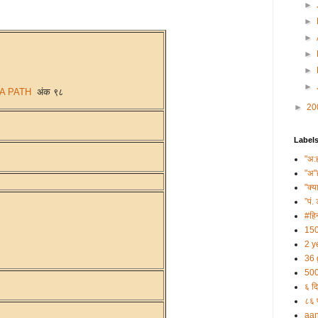
►
►
►
►
►
►
A PATH
अंक ९८
►
20
Label
"अ:
"अ"
"क्य
”पं. 
#हिन
150
2 y
36 
500
६ दि
८६ प
aa