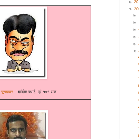
►
20
▼
20
►
►
►
►
►
▼
ल पूसदकर
.. हार्दिक बधाई .पूरे १०१ अंक
र