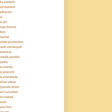
ra pradesh
uli-bahane
gutharam
na
a giri
urag sharma
ifool
nachal
oville-pondichery
nash-vachaspati
aewness
rvedik paratha
.pabla
ba-mandir
y peacock
da-imambada
dshah-akbar
idyanath-dham
lam cucumber
am kakadi
naras
yan tree