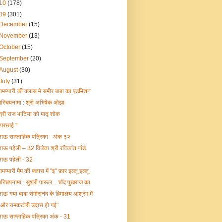
10
(178)
09
(301)
December
(15)
November
(13)
October
(15)
September
(20)
August
(30)
July
(31)
रामप्यारी की क्लास मे समीर बाबा का एडमिशन
परिचयनामा : श्री अभिषेक ओझा
श्री राज भाटिया को मातृ शोक
"परछाई "
ताऊ साप्ताहिक पत्रिका - अंक ३२
ताऊ पहेली – 32 विजेता श्री रविकांत पांडे
ताऊ पहेली - 32
ामप्यारी मैम की क्लास में "इ" फ़ार इल्लू इल्लू
परिचयनामा : सुश्री पारूल…चाँद पुखराज का
ताऊ गया बाबा समीरानंद के हिमालय आश्रम में
"और रामकटोरी उदास हो गई"
ताऊ साप्ताहिक पत्रिका अंक - 31