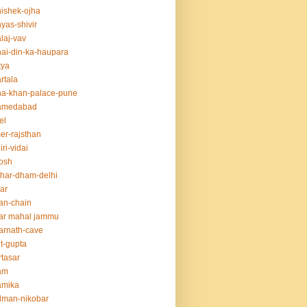
ishek-ojha
yas-shivir
laj-vav
ai-din-ka-haupara
tya
rtala
a-khan-palace-pune
amedabad
el
er-rajsthan
iri-vidai
osh
har-dham-delhi
ar
an-chain
ar mahal jammu
rnath-cave
t-gupta
tasar
am
amika
dman-nikobar