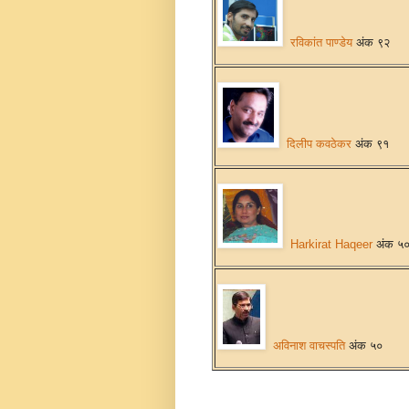
रविकांत पाण्डेय
अंक ९२
दिलीप कवठेकर
अंक ९१
Harkirat Haqeer
अंक ५
अविनाश वाचस्पति
अंक ५०