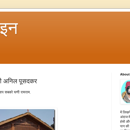
 इन
About
्री अनिल पूसदकर
 आप सबको घणी रामराम.
में लिखन
अंदाज मे
हंसो और
पान की 