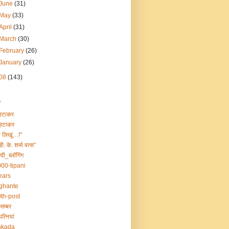
June
(31)
May
(33)
April
(31)
March
(30)
February
(26)
January
(26)
08
(143)
s
हटाकर
हटाकर
ा लिखूं…!"
डी. के. शर्मा वत्स”
्दी_ब्लॉगिंग
00-tipani
ears
ghante
th-post
सम्बर
त्नियां
nkada