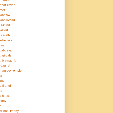
abanki
abar-caves
rmer
anti-fox
anti-lomadi
as-kund
al fort
ur math
e-betiyaa
ins
jal-gayan
ngi gate
rtiya-nagrik
edaghat
ram dev temple
ar
aner
u-firangi
ds
la house
thday
P
ck boot trophy