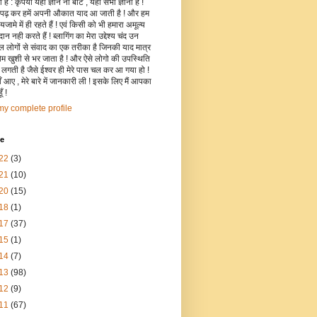
है : कृपया यहाँ ज्ञान ना बांटे , यहाँ सभी ज्ञानी हैं !
 पढ़ कर हमें अपनी औकात याद आ जाती है ! और हम
जामे में ही रहते हैं ! एवं किसी को भी हमारा अमूल्य
रदान नही करते हैं ! ब्लागिंग का मेरा उद्देश्य चंद उन
िल लोगों से संवाद का एक तरीका है जिनकी याद मात्र
रोम खुशी से भर जाता है ! और ऐसे लोगो की उपस्थिति
ी लगती है जैसे ईश्वर ही मेरे पास चल कर आ गया हो !
 आए , मेरे बारे में जानकारी ली ! इसके लिए मैं आपका
ँ !
y complete profile
ve
22
(3)
21
(10)
20
(15)
18
(1)
17
(37)
15
(1)
14
(7)
13
(98)
12
(9)
11
(67)