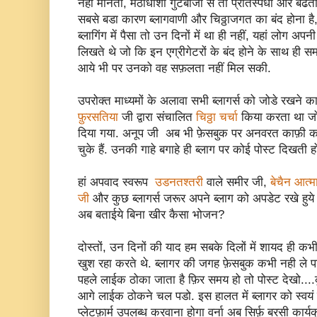
नहीं मानता, मठाधीशी गुटबाजी से तो प्रतिस्पर्धा और बढती
सबसे बडा कारण ब्लागवाणी और चिठ्ठाजगत का बंद होना है, व
ब्लागिंग में पैसा तो उन दिनों में था ही नहीं, यहां लोग 
लिखते थे जो कि इन एग्रीगेटरों के बंद होने के साथ ही स
आये भी पर उनको वह सफ़लता नहीं मिल सकी.
उपरोक्त माध्यमों के अलावा सभी ब्लागर्स को जोडे रखने क
फ़ुरसतिया
जी द्वारा संचालित
चिठ्ठा चर्चा
किया करता था जो क
दिया गया. अनूप जी अब भी फ़ेसबुक पर अनवरत काफ़ी काम क
चुके हैं. उनकी गाहे बगाहे ही ब्लाग पर कोई पोस्ट दिखती ह
हां अपवाद स्वरूप
उडनतश्तरी
वाले समीर जी,
बेचैन आत्म
जी
और कुछ ब्लागर्स जरूर अपने ब्लाग को अपडेट रखे हुये है
अब बताईये बिना खीर कैसा भोजन?
दोस्तों, उन दिनों की याद हम सबके दिलों में शायद ही 
खुश रहा करते थे. ब्लागर की जगह फ़ेसबुक कभी नही ले पाय
पहले लाईक ठोका जाता है फ़िर समय हो तो पोस्ट देखो....
आगे लाईक ठोकने चल पडो. इस हालत में ब्लागर को स्वयं
प्लेटफ़ार्म उपलब्ध करवाना होगा वर्ना अब सिर्फ़ बरसी का