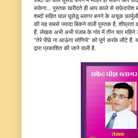
शब्दों की घाल घुसेड करने में माहिर हो सकेंगे और क
सकेगा... पुस्तक खरीदते ही आप काले से सफ़ेदपोश ब्ला
शब्दों सहित घाल घूसेडू ब्लागर बनने के अचूक फ़ार्मुल
की यह सबसे ज्यादा बिकने वाली पुस्तक है. शीघ्रता क
हैं. लेखक अभी अभी पंजाब के गांव में तीन चार महि
"तेरे पीछे ना आऊंगा सोणिये" को पूर्ण करके लौटे ह
द्वारा प्रकाशित की जाने वाली है.