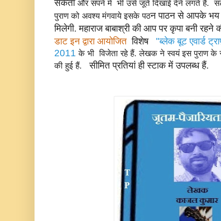
सकता
और सपने में भी उसे जूते दिखाई देने लगते हैं.
न पाठन से आपके भय त
पुराण को अवश्य मंगवाये इसके पठ
मिलेगी. महाराज बाबाश्री की आप पर कृपा बनी रहने क
डाट इन द्वारा आयोजित
विशेष
"ब्लेक बूट एवार्ड ट्
2011
के भी विजेता रहे हैं. लेखक ने स्वयं इस पुराण के सम
सीमित प्रतियां ही स्टाक में उपलब्ध हैं.
की हुई हैं.