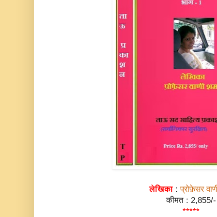
लेखिका
:
प्रोफ़ेसर वाण
कीमत : 2,855/-
*****