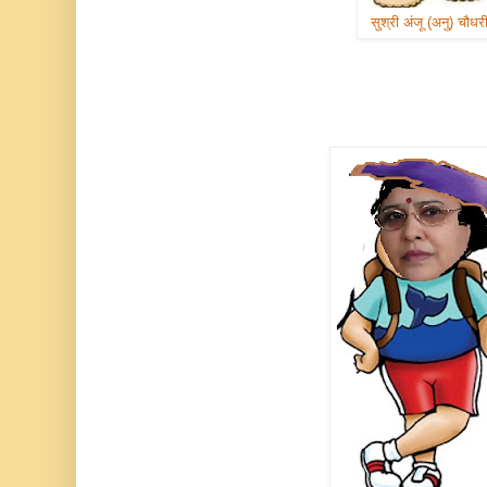
सुश्री अंजू (अनु) चौधर