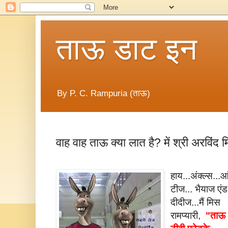
ताऊ डाट इन
By P. C. Rampuria (ताऊ)
वाह वाह ताऊ क्या लात है? में श्री अरविंद म
हाय...अंक्ल्स...आ
टीज... भैयाज एं
दीदीज...
मैं मिस
रामप्यारी,
"ताऊ