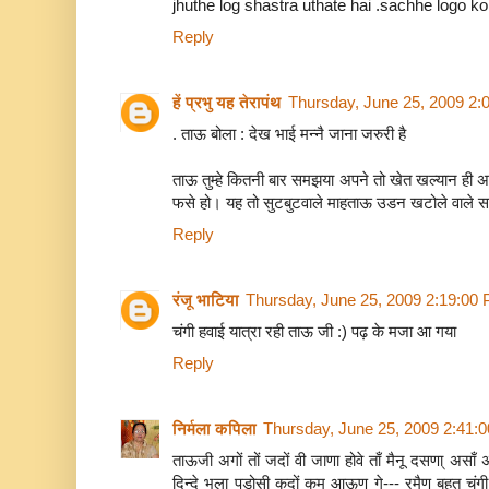
jhuthe log shastra uthate hai .sachhe logo ko u
Reply
हें प्रभु यह तेरापंथ
Thursday, June 25, 2009 2:
. ताऊ बोला : देख भाई मन्नै जाना जरुरी है
ताऊ तुम्हे कितनी बार समझया अपने तो खेत खल्यान ही अच
फसे हो। यह तो सुटबुटवाले माहताऊ उडन खटोले वाले सम
Reply
रंजू भाटिया
Thursday, June 25, 2009 2:19:00
चंगी हवाई यात्रा रही ताऊ जी :) पढ़ के मजा आ गया
Reply
निर्मला कपिला
Thursday, June 25, 2009 2:41:
ताऊजी अगों तों जदों वी जाणा होवे ताँ मैनू दसणा् अस
दिन्दे भला पडोसी कदों कम आऊण गे--- रमैण बहुत चं