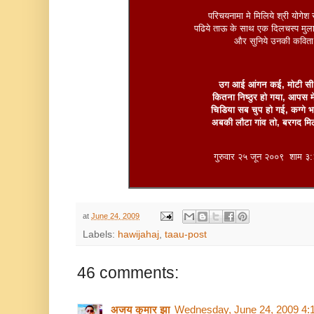
परिचयनामा मे मिलिये
श्री योगेश 
पढिये ताऊ के साथ एक दिलचस्प मुला
और सुनिये उनकी कविता
उग आई आंगन कई, मोटी सी
कितना निष्ठुर हो गया, आपस मे
चिडिया सब चुप हो गई, कग्गे भ
अबकी लौटा गांव तो, बरगद म
गुरुवार २५ जून २००९ शाम 
at
June 24, 2009
Labels:
hawijahaj
,
taau-post
46 comments:
अजय कुमार झा
Wednesday, June 24, 2009 4: