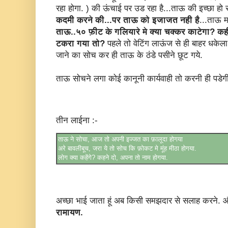
रहा होगा. ) की ऊंचाई पर उड रहा है...ताऊ की इच्छा हो 
कदमी करने की...पर ताऊ को इजाजत नही है
...ताऊ म
ताऊ..५० फ़ीट के गलियारे मे क्या चक्कर काटेगा? कही
टकरा गया तो?
पहले तो वेटिंग लाऊंज से ही बाहर धकेल
जाने का सोच कर ही ताऊ के ठंडे पसीने छूट गये.
ताऊ सोचने लगा कोई कानूनी कार्यवाही तो करनी ही पडेग
तीन लाईना :-
ताऊ ने सोचा, आज तो अपनी इज्जत का फ़ालूदा होगया
अरे बावलीबूच, जरा ये तो सोच कि फ़ोकट मे मूंह मीठा होगया.
लोग क्या कहेंगे? कहने दो, अपना तो नाम होगया.
अच्छा भाई जाता हूं अब किसी समझदार से सलाह करने. और 
रामायण.