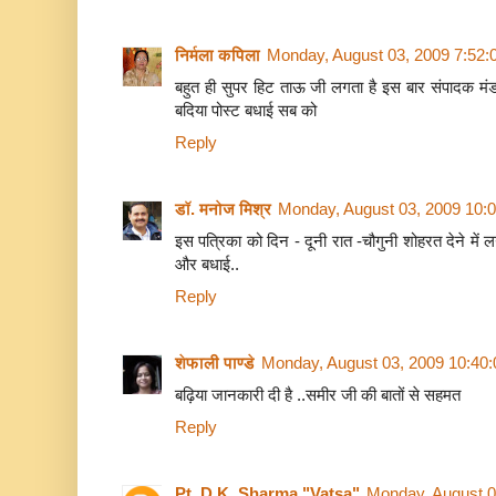
* इग्लेण्ड के प्रसिद्ध
डॉ.एम डब्लू मेकडाफ़
का कथन है-"1
निर्मला कपिला
Monday, August 03, 2009 7:52
उपर विभिन्न 56 जाति के प्रयोग किये। बकायदा परिणामो 
बहुत ही सुपर हिट ताऊ जी लगता है इस बार संपादक मंडल
क्षय के कीटाणुओ और उसकी वजह से उत्पन्न विभिन्न रोगो
बदिया पोस्ट बधाई सब को
वाली मात्र दो ही औषधिया प्राप्त हुई है। वनस्पति वर्ग मे
Reply
* एक जवान पैर और पन्जे की हड्डी के क्षय रोग से आक्रान
आया। मैने पैर कटवाने की सलाह दी। रोगी ने पैर कटवा
डॉ. मनोज मिश्र
Monday, August 03, 2009 10:
महिने बाद बिल्कुल तन्दुरस्त हालात मे मुझे मिला।
इस पत्रिका को दिन - दूनी रात -चौगुनी शोहरत देने में ल
और बधाई..
डॉ. से रहा नही गया और पुछ ही लिया-"पैर ठीक कैसे हुआ
Reply
डाक्टरसाहब! मैने लहसुन एवम नमक दोनो को सम मात्रा
नियमित रुप से लेप किया. इस लेप का ही चमत्कार है आज
शेफाली पाण्डे
Monday, August 03, 2009 10:40
बढ़िया जानकारी दी है ..समीर जी की बातों से सहमत
* जब भी आप घुमने काश्मीर जाए, वहॉ से काश्मीरी छो
लाऐ। उसे छील कर नित्य भोजन के साथ खाने से हृदय रो
Reply
जाएगी।
Pt. D.K. Sharma "Vatsa"
Monday, August 0