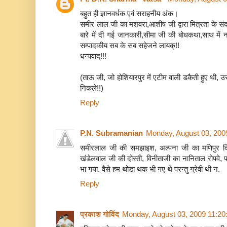
नोट-: लहसून बहूत तीव्र जलन पैदा करने वाली एवम चर्म 
बहुत ही ज्ञानवर्धक एवं सराहनीय अंक।
बरते खासकर बच्चो मे।
समीर लाल जी का मशवरा,आशीष जी द्वारा मित्रता के संदर्भ
बारे में दी गई जानकारी,सीमा जी की बोधकथा,साथ में न
अब मुझे आज्ञा दीजिए, अगले सप्ताह नई बात अन्य प्रदेश
सम्पादकीय सब के सब सहेजने लायक्!!
धन्यवाद्!!!
( स्तोत्रः स्वास्थ-सजीवनी पुस्तक साध्वी श्री फुलकुमारी
(ताऊ जी, जो होशियारपुर में एटीम वाली डकैती हुए थी
प्रेमलता एम. सेमलानी
निकले!!)
Reply
P.N. Subramanian
Monday, August 03, 200
समीरलाल जी की समझाइश, अल्पना जी का मणिपुर दिग
खंडेलवाल जी की दोस्ती, विनीताजी का नानिताल रोपवे, प
भा गया. वैसे हम थोडा थक भी गए थे परन्तु ग्रेवी थी न.
Reply
प्रकाश गोविंद
Monday, August 03, 2009 11:2