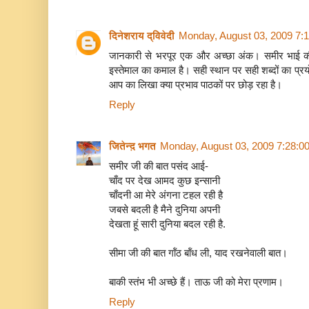
* मै अमृत समकक्ष हू।"
दिनेशराय द्विवेदी
Monday, August 03, 2009 7:
* लहसून-" मुझे एवम अमचूर दोनो को सम मात्रा मे पीसक
जानकारी से भरपूर एक और अच्छा अंक। समीर भाई की 
है।"
इस्तेमाल का कमाल है। सही स्थान पर सही शब्दों का प्र
आप का लिखा क्या प्रभाव पाठकों पर छोड़ रहा है।
* लहसून-"मेरा पाक बनाकर खाने से पक्षघात की शिकायत
Reply
* लहसून- "मेरा रस गर्म पानी के साथ सेवन करने से दमे
जितेन्द़ भगत
Monday, August 03, 2009 7:28:0
* लहसून-"जो प्रतिदिन मेरी एक कली को खा ले तो उस
समीर जी की बात पसंद आई-
एवम कभी बुखार नही सताऐगा।
चाँद पर देख आमद कुछ इन्सानी
मंदिर में पिचकारी दिवस
गोविं
चाँदनी आ मेरे अंगना टहल रही है
* लहसून- "आधुनिक शोध ग्रन्थो के आधार पर रासायनिक प
जबसे बदली है मैने दुनिया अपनी
देखता हूं सारी दुनिया बदल रही है.
तरल प्रदार्थ "एहत्रीसिन" एवम "जैतिकी" तत्व "एहत्रीसेन 
इस राज्य के बाद आप को ले चलेंगे किसी ओर राज्य की स
है, ये अन्तिम दोनो ही प्रदार्थ"एन्टीबायोटिक" है.
नमस्कार.
सीमा जी की बात गॉंठ बॉंध ली, याद रखनेवाली बात।
लहसून शर्माते हुए - "बहिनजी! देखो, और यह किताब पढो. वि
बाकी स्‍तंभ भी अच्‍छे हैं। ताऊ जी को मेरा प्रणाम।
Reply
आप भी पढे-
Mr.Garlic
पहुचा इग्लेण्ड!!!!