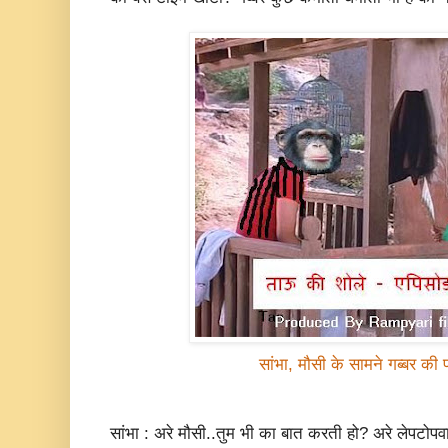
सांभा, मौसी के सामने गब्बर की 
सांभा : अरे मौसी..तुम भी का बात करती हो? अरे लेपटोपवा 