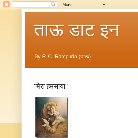
ताऊ डाट इन
By P. C. Rampuria (ताऊ)
"मेरा हमसाया"