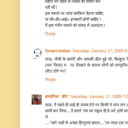
महीने भर पहले से जवाब की तैयारी कर
रही थीं !
इस मामले पर जांच कमीशन बैठना चाहिए
या सी०बी०आई० इन्क्वारी होनी चाहिए !
मैं इस गंभीर मामले को संसद में उठाऊंगा !
Reply
Smart Indian
Saturday, January 17, 2009 
ताऊ, जैसी के हमारी और आपकी डील हुई थी, बिल्कुल वैसे
(धार जिला) म . प्र लिखने के बजाय लोगों को कन्फुजिआन
लौटा दोगे ना?
Reply
हरकीरत ' हीर'
Saturday, January 17, 2009 7
ताऊ, मै पहले ही आई ही जवाब देने पर किसी ने वाज मार ल
कापी कर लिया....ये हमारे गांव का स्‍कूल ही है अरे इसी ब
थे
...."सारे जहाँ से अच्‍छा हिन्‍दुस्‍तां हमारा...."पर ताऊ 