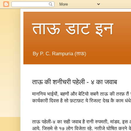
ताऊ डाट इन
By P. C. Rampuria (ताऊ)
ताऊ की शनीचरी पहेली - ४ का जवाब
माननिय भाईयों, बहणों और बेटियो सबनै ताऊ की तरफ़ त
कार्यकारी दिवस है सो फ़टाफ़ट ये रिजल्ट देख कै काम धंधे 
ताऊ पहेली-४ का सही जवाब है रानी रुपमती, मांडव, इस अ
आये. जिसमे से १७ लोग विजेता रहे. नतीजे घोषित करने के प