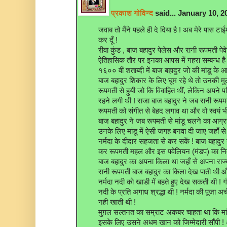
प्रकाश गोविन्द
said... January 10, 
जवाब तो मैंने पहले ही दे दिया है ! अब मेरे पास टाईम
कर दूँ !
रीवा कुंड , बाज बहादुर पेलेस और रानी रूपमती पे
ऐतिहासिक तौर पर इनका आपस में गहरा सम्बन्ध है 
१६०० वीं शताब्दी में बाज बहादुर जो की मांडू के
बाज बहादुर शिकार के लिए घूम रहे थे तो उनकी मु
रूपमती से हुयी जो कि विवाहित थीं, लेकिन अपने
रहने लगी थी ! राजा बाज बहादुर ने जब रानी रूपमती
रूपमती को संगीत से बेहद लगाव था और वो स्वयं भी 
बाज बहादुर ने जब रूपमती से मांडू चलने का आग्र
उनके लिए मांडू में ऐसी जगह बनवा दी जाए जहाँ 
नर्मदा के दीदार सहजता से कर सकें ! बाज बहादुर 
कर रूपमती महल और इस पवेलियन (मंडप) का निर्
बाज बहादुर का अपना किला था जहाँ से अपना राज्
रानी रूपमती बाज बहादुर का किला देख पाती थी औ
नर्मदा नदी को खाडी में बहते हुए देख सकती थी ! ग
नदी के प्रति अगाध श्रद्धा थी ! नर्मदा की पूजा अ
नही खाती थी !
मुग़ल सल्तनत का सम्राट अकबर चाहता था कि मा
इसके लिए उसने अधम खान को जिम्मेदारी सौंपी !