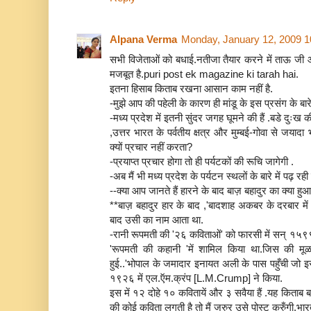
Alpana Verma
Monday, January 12, 2009 
सभी विजेताओं को बधाई.नतीजा तैयार करने में ताऊ जी 
मजबूत है.puri post ek magazine ki tarah hai.
इतना हिसाब किताब रखना आसान काम नहीं है.
-मुझे आप की पहेली के कारण ही मांडू के इस प्रसंग के बा
-मध्य प्रदेश में इतनी सुंदर जगह घूमने की हैं .बडे दुःख क
,उत्तर भारत के पर्वतीय क्षत्र और मुम्बई-गोवा से जयादा 
क्यों प्रचार नहीं करता?
-प्रयाप्त प्रचार होगा तो ही पर्यटकों की रूचि जागेगी .
-अब मैं भी मध्य प्रदेश के पर्यटन स्थलों के बारे में पढ़ रही
--क्या आप जानते हैं हारने के बाद बाज़ बहादुर का क्या हु
**बाज़ बहादुर हार के बाद ,'बादशाह अकबर के दरबार में
बाद उसी का नाम आता था.
-रानी रूपमती की '२६ कविताओं' को फारसी में सन् १५९
'रूपमती की कहानी 'में शामिल किया था.जिस की मूळ
हुई..'भोपाल के जमादार इनायत अली के पास पहुँची जो 
१९२६ में एल.ऍम.क्रंप [L.M.Crump] ने किया.
इस में १२ दोहे १० कवितायें और ३ सवैया हैं .यह किताब बड
की कोई कविता लगती है तो मैं जरुर उसे पोस्ट करुँगी.भा