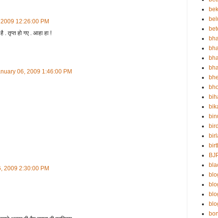
bek
bel
, 2009 12:26:00 PM
bet
 . तृप्त हो गए . आहा हा !
bha
bha
bha
bha
anuary 06, 2009 1:46:00 PM
bh
bho
bih
bik
bin
bir
bir
bir
BJ
bla
6, 2009 2:30:00 PM
blo
bl
bl
blo
bo