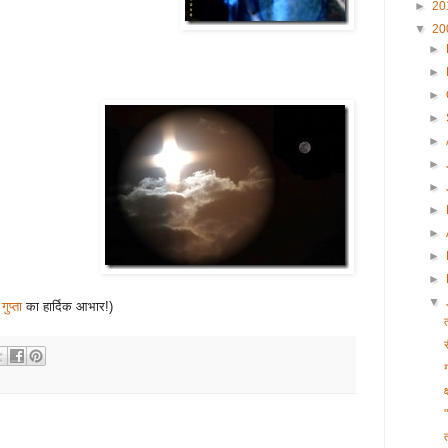
►
20
▼
20
►
►
►
►
►
►
►
►
►
►
►
▼
गुप्ता
का हार्दिक आभार!)
क