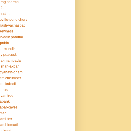
urag sharma
ifool
nachal
oville-pondichery
nash-vachaspati
aewness
rvedik paratha
.pabla
ba-mandir
y peacock
da-imambada
dshah-akbar
idyanath-dham
lam cucumber
am kakadi
naras
yan tree
abanki
abar-caves
rmer
anti-fox
anti-lomadi
as-kund