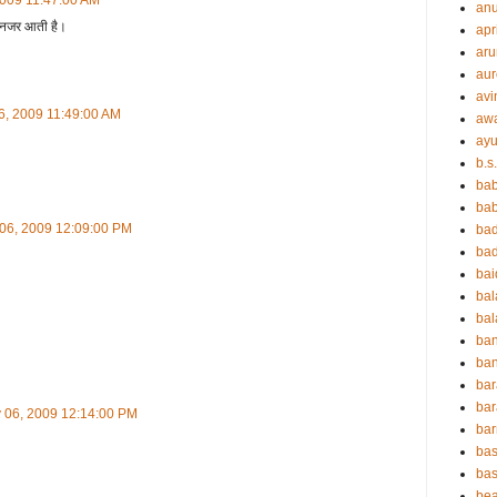
2009 11:47:00 AM
an
ही नजर आती है।
apr
aru
aur
avi
6, 2009 11:49:00 AM
aw
ayu
b.s
ba
bab
 06, 2009 12:09:00 PM
ba
ba
ba
ba
bal
ba
ban
bar
bar
 06, 2009 12:14:00 PM
ba
bas
bas
be