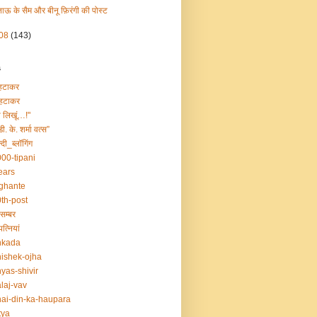
ताऊ के सैम और बीनू फ़िरंगी की पोस्ट
08
(143)
s
हटाकर
हटाकर
ा लिखूं…!"
डी. के. शर्मा वत्स”
्दी_ब्लॉगिंग
00-tipani
ears
ghante
th-post
सम्बर
त्नियां
nkada
ishek-ojha
yas-shivir
laj-vav
ai-din-ka-haupara
tya