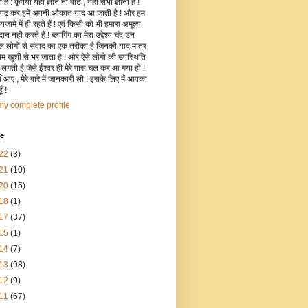
है : कृपया यहाँ ज्ञान ना बांटे , यहाँ सभी ज्ञानी हैं !
 पढ़ कर हमें अपनी औकात याद आ जाती है ! और हम
जामे में ही रहते हैं ! एवं किसी को भी हमारा अमूल्य
रदान नही करते हैं ! ब्लागिंग का मेरा उद्देश्य चंद उन
िल लोगों से संवाद का एक तरीका है जिनकी याद मात्र
रोम खुशी से भर जाता है ! और ऐसे लोगो की उपस्थिति
ी लगती है जैसे ईश्वर ही मेरे पास चल कर आ गया हो !
 आए , मेरे बारे में जानकारी ली ! इसके लिए मैं आपका
ँ !
y complete profile
ve
22
(3)
21
(10)
20
(15)
18
(1)
17
(37)
15
(1)
14
(7)
13
(98)
12
(9)
11
(67)