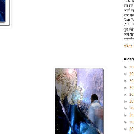
पर लिखा 
बस इसे
अपने पाय
ज्ञान प्
जिंदा द
से रोम 
मुझे ऐस
आप यहाँ
आभारी हू
View m
Archi
►
20
►
20
►
20
►
20
►
20
►
20
►
20
►
20
►
20
►
20