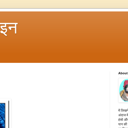
 इन
About
में लिखन
अंदाज मे
हंसो और
पान की 