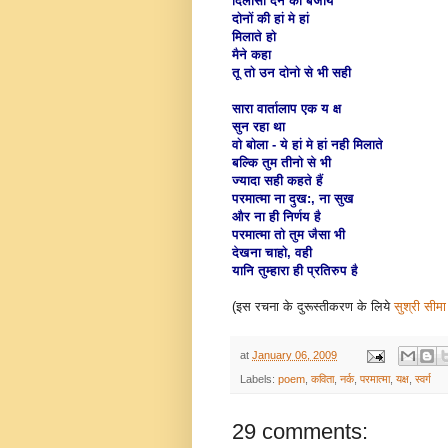
दिलासा देने की बजाये
दोनों की हां मे हां
मिलाते हो
मैने कहा
तू तो उन दोनो से भी सही
सारा वार्तालाप एक य
क्ष
सुन रहा था
वो बोला - ये हां मे हां नही मिलाते
बल्कि तुम तीनो से भी
ज्यादा सही कहते हैं
परमात्मा ना दुख:, ना सुख
और ना ही निर्णय है
परमात्मा तो तुम जैसा भी
देखना चाहो, वही
यानि तुम्हारा ही प्रतिरुप है
(इस रचना के दुरूस्तीकरण के लिये
सुश्री सीमा 
at
January 06, 2009
Labels:
poem
,
कविता
,
नर्क
,
परमात्मा
,
यक्ष
,
स्वर्ग
29 comments: