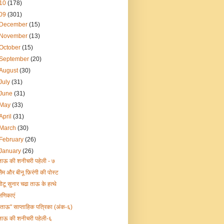
10
(178)
09
(301)
December
(15)
November
(13)
October
(15)
September
(20)
August
(30)
July
(31)
June
(31)
May
(33)
April
(31)
March
(30)
February
(26)
January
(26)
ताऊ की शनीचरी पहेली - ७
सैम और बीनू फ़िरंगी की पोस्ट
गोटू सुनार चढा ताऊ के हत्थे
्षणिकाएं
"ताऊ" साप्ताहिक पत्रिका (अंक-६)
ताऊ की शनीचरी पहेली-६