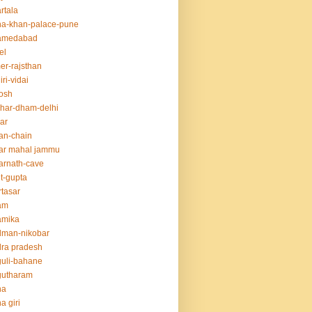
rtala
a-khan-palace-pune
amedabad
el
er-rajsthan
iri-vidai
osh
har-dham-delhi
ar
an-chain
ar mahal jammu
rnath-cave
t-gupta
tasar
am
amika
dman-nikobar
ra pradesh
uli-bahane
gutharam
na
a giri