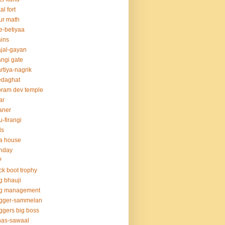
al fort
ur math
e-betiyaa
ins
jal-gayan
ngi gate
rtiya-nagrik
edaghat
ram dev temple
ar
aner
u-firangi
ds
la house
thday
P
ck boot trophy
g bhauji
og management
ogger-sammelan
ggers big boss
nas-sawaal