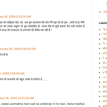
►
20
ary 06, 2009 8:55:00 AM
 को सद्विचार देता रहे -अब तुम आध्यात्म की ओर पेंगें बढ़ा रहे हो गुरू ..सारी ताऊ गीरी
Label
िता को अच्छा कहूंगा तो तुम उत्साहित हो -नारद मोह से तुम्हे बचाना मेरा परम कर्तव्य है
"अ:
्यारे ताऊ को ताऊपना से अनजाने ही वंचित कर रही हैं !
"अ"
"क्य
”पं. 
#हिन
anuary 06, 2009 9:06:00 AM
150
ण ही है.
2 y
36 
500
६ दि
6, 2009 9:08:00 AM
८६ प
वन के फलसफे को बहुत अच्छे से दर्शाता है.......
aa
abh
abh
ada
uary 06, 2009 10:01:00 AM
adh
u, wakai parmatma ham sab ka pratiroop hi to hain. bahut badhai
adi