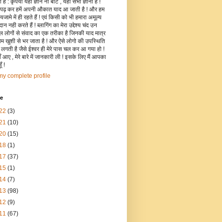
है : कृपया यहाँ ज्ञान ना बांटे , यहाँ सभी ज्ञानी हैं !
 पढ़ कर हमें अपनी औकात याद आ जाती है ! और हम
जामे में ही रहते हैं ! एवं किसी को भी हमारा अमूल्य
रदान नही करते हैं ! ब्लागिंग का मेरा उद्देश्य चंद उन
िल लोगों से संवाद का एक तरीका है जिनकी याद मात्र
रोम खुशी से भर जाता है ! और ऐसे लोगो की उपस्थिति
ी लगती है जैसे ईश्वर ही मेरे पास चल कर आ गया हो !
 आए , मेरे बारे में जानकारी ली ! इसके लिए मैं आपका
ँ !
y complete profile
ve
22
(3)
21
(10)
20
(15)
18
(1)
17
(37)
15
(1)
14
(7)
13
(98)
12
(9)
11
(67)