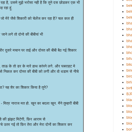
 रहा है, उसमे मुझे भरोसा नही है कि तूने दस छोडकर एक भी
bek
ह रहा हूं.
bel
bet
? जो मेरे जैसे शिकारी को चेलेंज कर रहा है? चल कल ही
bha
bha
ाने लगे तो दोनो की बीबीयां भी
bha
bha
bh
 दुसरे मचान पर ताई और दोस्त की बीबी बैठ गई शिकार
bho
bih
bik
, ताऊ के तो डर के मारे हाथ कांपने लगे. और घबराहट मे
bin
 से निकल कर दोस्त की बीबी को लगी और वो धडाम से नीचे
bir
bir
किया? यह शेर का शिकार किया है तूने?
bir
BJ
bla
 - मित्र नाराज मत हो. खून का बदला खून. मैने तुम्हारी बीबी
blo
bl
bl
दोनो की झंझट मिटेगी, फ़िर आराम से
blo
ीचे उतर गई तो फ़िर तेरा और मेरा दोनों का शिकार कर
bo