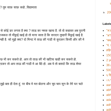
आये? तुम साफ़ साफ़ कहो..विद्यामाता
►
20
Label
ाऊ से कोई डर लगता है क्या ? ताऊ का नमक खाया है. तो वो कहावत अब पुरानी
"अ:
कल तो मीठ्ठाई खाई हो तो माना जाता है कि सरदार तुम्हारी मिठ्ठाई खाई है.
"अ"
नही है. सो मुझे क्या? दो मिनट मे ताऊ की गाडी से कूदकर किसी और की मे
"क्य
”पं. 
#हिन
150
प कुछ भी कर सकते हो. आप तो ताऊ की भी खटिया खडी कर सकते हो.
2 y
कूदकर तो आप ताऊ की गाडी मे आ बैठे हो. अब ये तो बतादो कि ताऊ शेयर
36 
500
६ दि
८६ प
झे बता ही देता हूं. पर बीच मे मत बोलना और चुप चाप सुन के तेरे घर चले
aa
abh
abh
ada
adh
adi