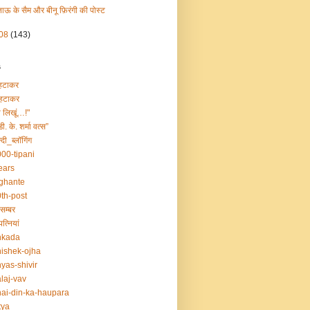
ताऊ के सैम और बीनू फ़िरंगी की पोस्ट
08
(143)
s
हटाकर
हटाकर
ा लिखूं…!"
डी. के. शर्मा वत्स”
्दी_ब्लॉगिंग
00-tipani
ears
ghante
th-post
सम्बर
त्नियां
nkada
ishek-ojha
yas-shivir
laj-vav
ai-din-ka-haupara
tya