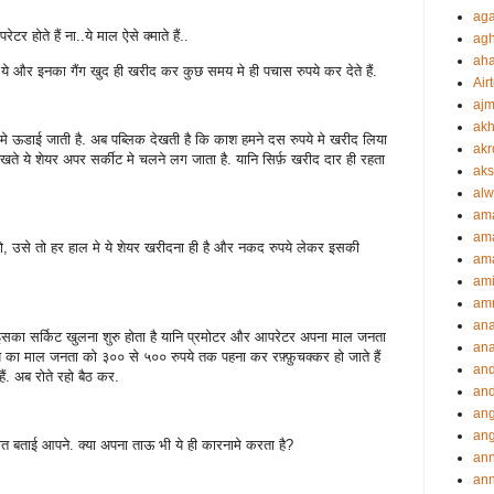
aga
र होते हैं ना..ये माल ऐसे क्माते हैं..
agh
ah
े और इनका गैंग खुद ही खरीद कर कुछ समय मे ही पचास रुपये कर देते हैं.
Airt
ajm
akh
 मे ऊडाई जाती है. अब पब्लिक देखती है कि काश हमने दस रुपये मे खरीद लिया
akr
देखते ये शेयर अपर सर्कीट मे चलने लग जाता है. यानि सिर्फ़ खरीद दार ही रहता
aks
alw
am
am
ो, उसे तो हर हाल मे ये शेयर खरीदना ही है और नकद रुपये लेकर इसकी
ama
ami
amr
an
 इसका सर्किट खुलना शुरु होता है यानि प्रमोटर और आपरेटर अपना माल जनता
an
ये का माल जनता को ३०० से ५०० रुपये तक पहना कर रफ़्फ़ुचक्कर हो जाते हैं
an
ं. अब रोते रहो बैठ कर.
and
ang
an
 बात बताई आपने. क्या अपना ताऊ भी ये ही कारनामे करता है?
an
ann