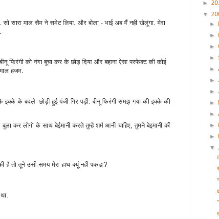
►
20
▼
20
े. सो सारा माल सैम ने समेट लिया. और बोला - भाई अब मैं नही खेलूंगा. मेरा
►
.
►
►
►
ू फिरंगी को नंगा बूचा कर के छोड़ दिया और बहाना ऐसा परफेक्ट की कोई
►
ा माल हजम.
►
►
े इक्के के बदले छोड़ी हुई पंजी गिर पड़ी. बीनू फिरंगी समझ गया की इक्के की
►
►
घर बुला कर लोगो के साथ बेईमानी करते तुम्हे शर्म आनी चाहिए, तुमने बेइमानी की
►
►
▼
की है तो तूने उसी समय मेरा हाथ क्यूं नही पकडा?
क
 था.