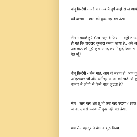
बीनू फ़िरंगी - अरे यार अब ये मुर्गे कहां से ले 
की कसम .. ताउ को कुछ नही बताऊंगा.
सैम भडकते हुये बोला- सुन बे फ़िरंगी.. मुझे त
हो गई कि सरदार तुम्हारा नमक खाया है.. अबे आज
अब ताऊ तो मुझे कुता समझकर मिठ्ठाई खिलाता 
बैठ लूं?
बीनू फ़िरंगी - सैम भाई, आप तो महान हो. आ
अ"हटाकर जी और धर्मेन्द्र पा जी की गाडी से 
बाजार मे लोगो से कैसे माल लूटता है?
सैम - चल यार अब तू भी क्या याद रखेगा? आज तु
जाना. उससे ज्यादा मैं कुछ नही बताऊंगा.
अब सैम बहादुर ने बोलना शुरु किया.