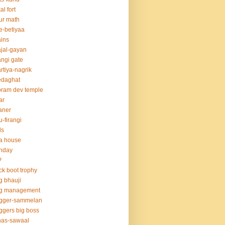
al fort
ur math
e-betiyaa
ins
jal-gayan
ngi gate
rtiya-nagrik
edaghat
ram dev temple
ar
aner
u-firangi
ds
la house
thday
P
ck boot trophy
g bhauji
og management
ogger-sammelan
ggers big boss
nas-sawaal