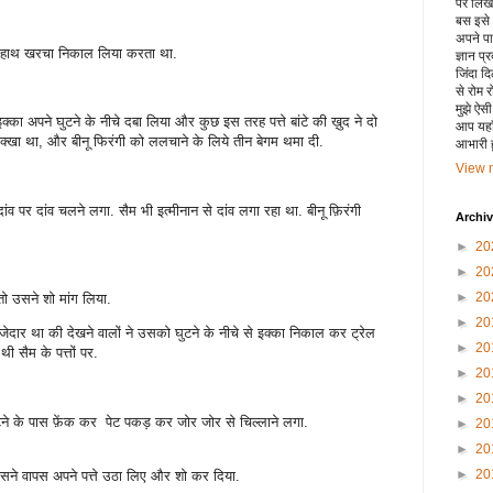
पर लिखा 
बस इसे
अपने पाय
ना हाथ खरचा निकाल लिया करता था.
ज्ञान प्
जिंदा द
से रोम 
मुझे ऐस
क्का अपने घुटने के नीचे दबा लिया और कुछ इस तरह पत्ते बांटे की ख़ुद ने दो
आप यहाँ
 रक्खा था, और बीनू फिरंगी को ललचाने के लिये तीन बेगम थमा दी.
आभारी हू
View m
ांव पर दांव चलने लगा. सैम भी इत्मीनान से दांव लगा रहा था. बीनू फ़िरंगी
Archi
►
20
►
20
►
20
तो उसने शो मांग लिया.
►
20
जेदार था की देखने वालों ने उसको घुटने के नीचे से इक्का निकाल कर ट्रेल
►
20
ी सैम के पत्तों पर.
►
20
►
20
घुटने के पास फ़ेंक कर पेट पकड़ कर जोर जोर से चिल्लाने लगा.
►
20
►
20
►
20
 उसने वापस अपने पत्ते उठा लिए और शो कर दिया.