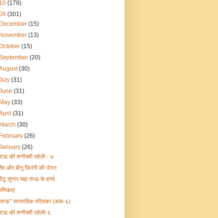
10
(178)
09
(301)
December
(15)
November
(13)
October
(15)
September
(20)
August
(30)
July
(31)
June
(31)
May
(33)
April
(31)
March
(30)
February
(26)
January
(26)
ताऊ की शनीचरी पहेली - ७
सैम और बीनू फ़िरंगी की पोस्ट
गोटू सुनार चढा ताऊ के हत्थे
्षणिकाएं
"ताऊ" साप्ताहिक पत्रिका (अंक-६)
ताऊ की शनीचरी पहेली-६