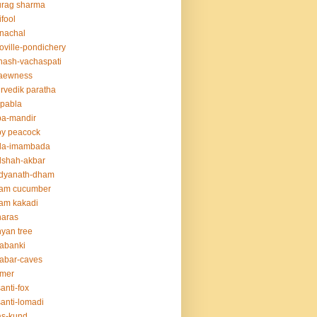
urag sharma
ifool
nachal
oville-pondichery
nash-vachaspati
aewness
rvedik paratha
.pabla
ba-mandir
y peacock
da-imambada
dshah-akbar
idyanath-dham
lam cucumber
am kakadi
naras
yan tree
abanki
abar-caves
rmer
anti-fox
anti-lomadi
as-kund