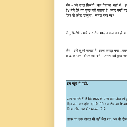
सैम - अबे साले फ़िरंगी..चल निकल यहां से.. इतन
है? मैने तेरे को कुछ नही बताया है. अगर कहीं गलत
फ़िर से फ़ोड डालूंगा. समझ गया ना?
बीनू फ़िरंगी - अरे यार सैम भाई नाराज मत हो 
सैम - अबे तू तो जनता है, आज समझ गया ..कल 
ताऊ के पास..शेयर खरीदने.. जनता को कुछ सम
इब खूंटे पै पढो:-
आप जानते ही हैं कि ताऊ के पास कामधंधा तो कु
दिन जम कर हांक दी कि मैने दस शेर का शिक
किया और ३४ शेर घायल किये.
ताऊ का एक दोस्त भी वहीं बैठा था, अब वो द