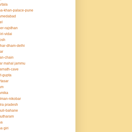
rtala
a-khan-palace-pune
amedabad
el
er-rajsthan
iri-vidai
osh
har-dham-delhi
ar
an-chain
ar mahal jammu
rnath-cave
t-gupta
tasar
am
amika
dman-nikobar
ra pradesh
uli-bahane
gutharam
na
a giri