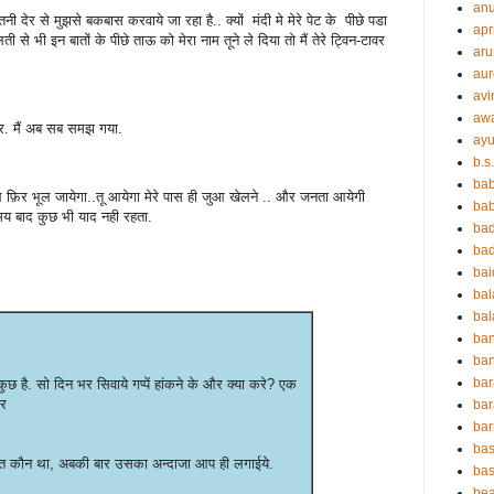
an
ी देर से मुझसे बकबास करवाये जा रहा है.. क्यों मंदी मे मेरे पेट के पीछे पडा
apr
ी से भी इन बातों के पीछे ताऊ को मेरा नाम तूने ले दिया तो मैं तेरे ट्विन-टावर
aru
aur
avi
aw
यार. मैं अब सब समझ गया.
ayu
b.s
ba
फ़िर भूल जायेगा..तू आयेगा मेरे पास ही जुआ खेलने .. और जनता आयेगी
bab
य बाद कुछ भी याद नही रहता.
ba
ba
ba
ba
bal
ba
ban
bar
छ है. सो दिन भर सिवाये गप्पें हांकने के और क्या करे? एक
ार
bar
ba
bas
ोस्त कौन था, अबकी बार उसका अन्दाजा आप ही लगाईये.
bas
be