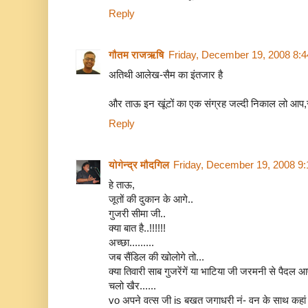
Reply
गौतम राजऋषि
Friday, December 19, 2008 8:
अतिथी आलेख-सैम का इंतजार है
और ताऊ इन खूंटों का एक संग्रह जल्दी निकाल लो आप,सह
Reply
योगेन्द्र मौदगिल
Friday, December 19, 2008 9
हे ताऊ,
जूतों की दुकान के आगे..
गुजरी सीमा जी..
क्या बात है..!!!!!!
अच्छा.........
जब सैंडिल की खोलोगे तो...
क्या तिवारी साब गुजरेंगें या भाटिया जी जरमनी से पैदल आएं
चलो खैर......
vo अपने वत्स जी is बखत जगाधरी नं- वन के साथ कहां ह