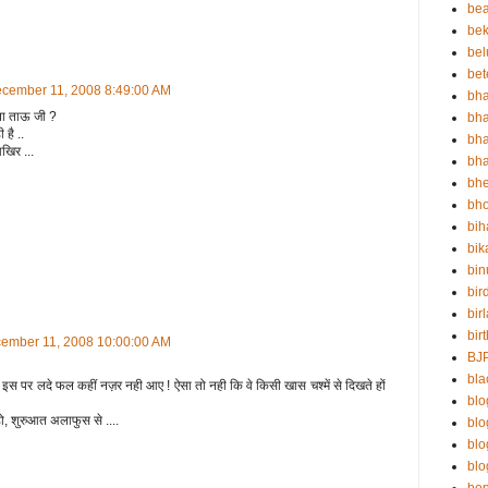
be
bek
bel
bet
ecember 11, 2008 8:49:00 AM
bha
ना ताऊ जी ?
bha
है ..
bha
खिर ...
bha
bh
bho
bih
bik
bin
bir
bir
bir
cember 11, 2008 10:00:00 AM
BJ
bla
ा ! इस पर लदे फल कहीं नज़र नही आए ! ऐसा तो नही कि वे किसी खास चश्में से दिखते हों
blo
ो, शुरुआत अलाफुस से ....
bl
bl
blo