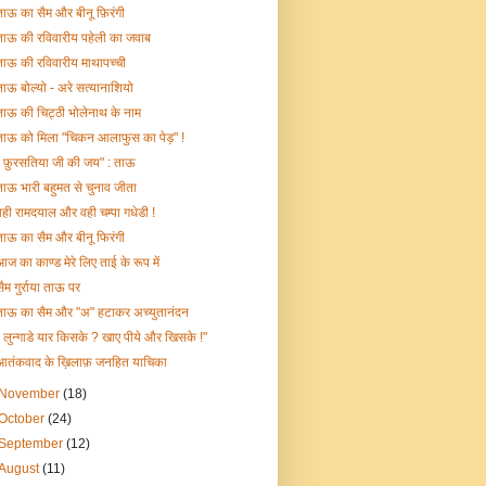
ताऊ का सैम और बीनू फ़िरंगी
ताऊ की रविवारीय पहेली का जवाब
ताऊ की रविवारीय माथापच्ची
ताऊ बोल्यो - अरे सत्यानाशियो
ताऊ की चिट्ठी भोलेनाथ के नाम
ताऊ को मिला "चिकन आलाफुस का पेड़" !
" फ़ुरसतिया जी की जय" : ताऊ
ताऊ भारी बहुमत से चुनाव जीता
वही रामदयाल और वही चम्पा गधेडी !
ताऊ का सैम और बीनू फिरंगी
आज का काण्ड मेरे लिए ताई के रूप में
सैम गुर्राया ताऊ पर
ताऊ का सैम और "अ" हटाकर अच्युतानंदन
" लुन्गाडे यार किसके ? खाए पीये और खिसके !"
आतंकवाद के ख़िलाफ़ जनहित याचिका
November
(18)
October
(24)
September
(12)
August
(11)