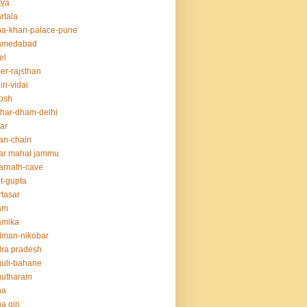
tya
rtala
a-khan-palace-pune
amedabad
el
er-rajsthan
iri-vidai
osh
har-dham-delhi
ar
an-chain
ar mahal jammu
rnath-cave
t-gupta
tasar
am
amika
dman-nikobar
ra pradesh
uli-bahane
gutharam
na
a giri