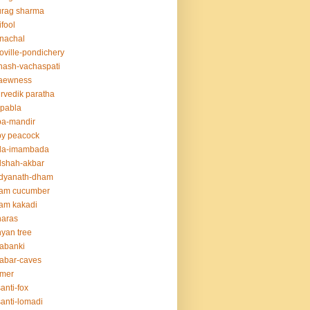
urag sharma
ifool
nachal
oville-pondichery
nash-vachaspati
aewness
rvedik paratha
.pabla
ba-mandir
y peacock
da-imambada
dshah-akbar
idyanath-dham
lam cucumber
am kakadi
naras
yan tree
abanki
abar-caves
rmer
anti-fox
anti-lomadi