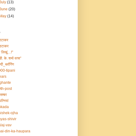
July
(13)
June
(20)
May
(14)
s
हटाकर
हटाकर
ा लिखूं…!"
डी. के. शर्मा वत्स”
्दी_ब्लॉगिंग
00-tipani
ears
ghante
th-post
सम्बर
त्नियां
nkada
ishek-ojha
yas-shivir
laj-vav
ai-din-ka-haupara