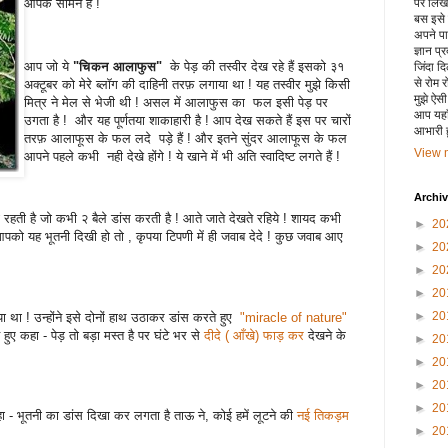
पर लिखा 
आपके सामने हैं !
बस इसे
अपने पाय
ज्ञान प्
आप जो ये
"चिकन आलाफुस"
के पेड़ की तस्वीर देख रहे हैं इसको ३१
जिंदा द
से रोम 
अक्टूबर को मेरे ब्लॉग की दाहिनी तरफ़ लगाया था ! यह तस्वीर मुझे किसी
मुझे ऐस
मित्र ने मेल से भेजी थी ! असल में आलाफुस का फल इसी पेड़ पर
आप यहाँ
उगता है ! और यह पूर्णतया शाकाहारी है ! आप देख सकते हैं इस पर चारों
आभारी हू
तरफ़ आलाफूस के फल लदे पड़े हैं ! और इतने सुंदर आलाफूस के फल
View m
आपने पहले कभी नही देखे होंगे ! ये खाने में भी अति स्वादिष्ट लगते हैं !
Archi
ी रहती है जो कभी २ बैले डांस करती है ! आते जाते देखते रहिये ! शायद कभी
►
20
ो यह भूतनी दिखी हो तो , कृपया टिपणी में ही जवाब देदे ! कुछ जवाब आए
►
20
►
20
►
20
►
20
 था ! उन्होंने इसे दोनों हाथ उठाकर डांस करते हुए
"miracle of nature"
ुए कहा - पेड़ तो बड़ा मस्त है पर घंटे भर से
दीदे ( आँखे) फाड़ कर
देखने के
►
20
►
20
►
20
►
20
ा - भूतनी का डांस दिखा कर लगता है ताऊ ने, कोई हमें लूटने की
नई तिकड़म
►
20