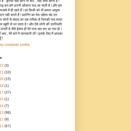
है : कृपया यहाँ ज्ञान ना बांटे , यहाँ सभी ज्ञानी हैं !
 पढ़ कर हमें अपनी औकात याद आ जाती है ! और हम
जामे में ही रहते हैं ! एवं किसी को भी हमारा अमूल्य
रदान नही करते हैं ! ब्लागिंग का मेरा उद्देश्य चंद उन
िल लोगों से संवाद का एक तरीका है जिनकी याद मात्र
रोम खुशी से भर जाता है ! और ऐसे लोगो की उपस्थिति
ी लगती है जैसे ईश्वर ही मेरे पास चल कर आ गया हो !
 आए , मेरे बारे में जानकारी ली ! इसके लिए मैं आपका
ँ !
y complete profile
ve
22
(3)
21
(10)
20
(15)
18
(1)
17
(37)
15
(1)
14
(7)
13
(98)
12
(9)
11
(67)