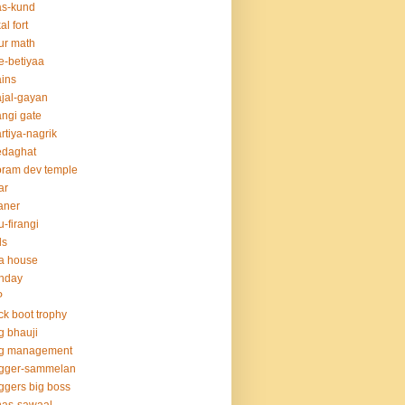
as-kund
al fort
ur math
e-betiyaa
ins
jal-gayan
ngi gate
rtiya-nagrik
edaghat
ram dev temple
ar
aner
u-firangi
ds
la house
thday
P
ck boot trophy
g bhauji
og management
ogger-sammelan
ggers big boss