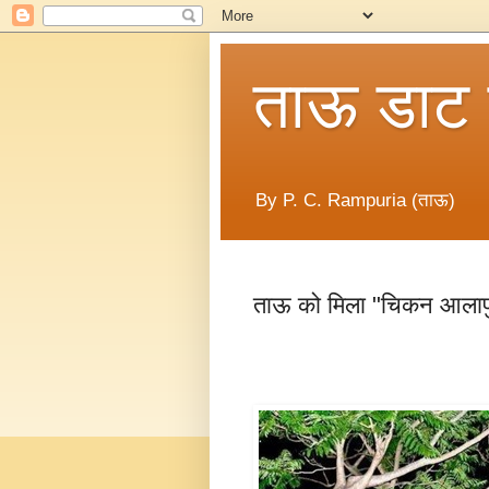
ताऊ डाट
By P. C. Rampuria (ताऊ)
ताऊ को मिला "चिकन आलाफु