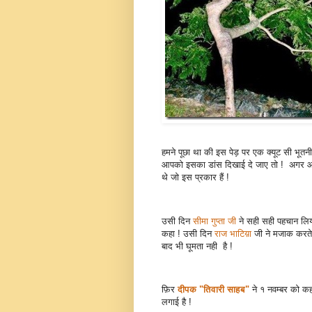
हमने पूछा था की इस पेड़ पर एक क्यूट सी भूतन
आपको इसका डांस दिखाई दे जाए तो ! अगर आपक
थे जो इस प्रकार हैं !
उसी दिन
सीमा गुप्ता जी
ने सही सही पहचान लिया
कहा ! उसी दिन
राज भाटिय़ा
जी ने मजाक करते ह
बाद भी घूमता नही है !
फ़िर
दीपक "तिवारी साहब"
ने १ नवम्बर को कह
लगाई है !