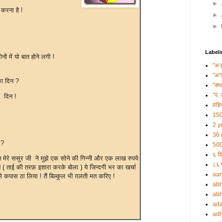
►
करना है !
►
►
Label
 में यो बात होने लगी !
"अ:
"अ"
ा दिन ?
"क्य
”पं. 
ई (टीका) वाला दिन !
#हिन
ख़राब दिन ?
150
2 y
36 
 ?
500
६ दि
न मेरे ससुर जी ने मुझे एक सोने की गिन्नी और एक लाख रुपये
८६ प
 ताई की तरफ़ इशारा करके बोला ) ये जिन्दगी भर का खर्चा
aa
भरोसे कपास ठा लिया ! तैं बिल्कुल भी ग़लती मत करिए !
abh
abh
ada
adh