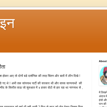
 इन
About
ीता
 होकर आए तो दोनों बडे दार्शनिक की तरह चिंतन और बातों में लीन दिखे !
हो गए थे ! अभी तक सांपनाथ पार्टी की सरकार थी और वापस सान्पनाथों की
म्मीद के विपरीत ताऊ जो शुरुआत में ४ हजार वोटो से हार रहा था नागनाथ से ,
में लिखन
अंदाज मे
हंसो और
पान की 
 ! इस रामदयाल को शर्म भी नही आती ? फ़िर से ताऊ को वोट देकर जितवा दिया