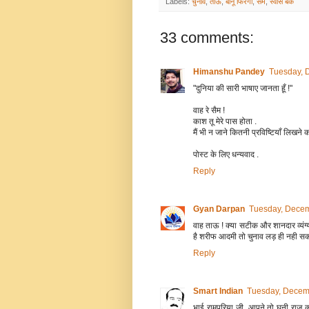
Labels:
चुनाव
,
ताऊ
,
बीनू फिरंगी
,
सैम
,
स्वीस बैंक
33 comments:
Himanshu Pandey
Tuesday, 
"दुनिया की सारी भाषाए जानता हूँ !"
वाह रे सैम !
काश तू मेरे पास होता .
मैं भी न जाने कितनी प्रविष्टियाँ लिखने को
पोस्ट के लिए धन्यवाद .
Reply
Gyan Darpan
Tuesday, Decem
वाह ताऊ ! क्या सटीक और शानदार व्यंग
है शरीफ आदमी तो चुनाव लड़ ही नही सकत
Reply
Smart Indian
Tuesday, Decem
भाई रामपुरिया जी, आपने तो घनी राज 