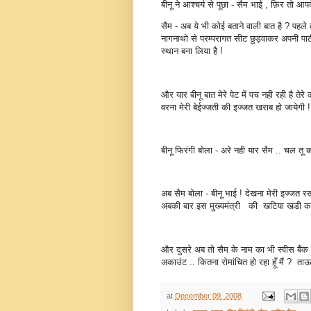
बीनू ने आश्चर्य से पूछा - सैम भाई , फ़िर तो आ
सैम - अब ये भी कोई बताने वाली बात है ? पहल
नागनाथो से परम्परागत सीट छुड़वाकर अपनी पार्टी
स्थान बना लिया है !
और यार बीनू बात मेरे पेट में पच नही रही है ते
वरना मेरी बेईज्जती की इज्जत खराब हो जायेगी !
बीनू फिरंगी बोला - अरे नही यार सैम .. चल तू कह
अब सैम बोला - बीनू भाई ! देखना मेरी इज्जत र
अबकी बार इस मुख्यमंत्री की खटिया खडी करनी 
और दुसरे अब तो सैम के नाम का भी स्वीस बैंक म
अकाउंट .. कितना रोमांचित हो रहा हूँ मैं ? ता
at
December 09, 2008