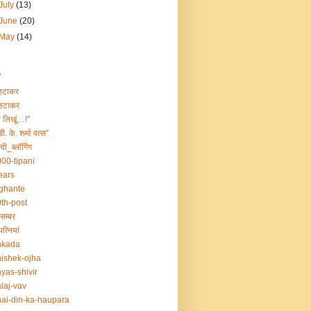
July
(13)
June
(20)
May
(14)
s
हटाकर
हटाकर
ा लिखूं…!"
डी. के. शर्मा वत्स”
्दी_ब्लॉगिंग
00-tipani
ears
ghante
th-post
सम्बर
त्नियां
nkada
ishek-ojha
yas-shivir
laj-vav
ai-din-ka-haupara