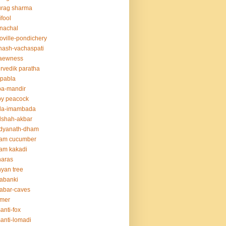
urag sharma
ifool
nachal
oville-pondichery
nash-vachaspati
aewness
rvedik paratha
.pabla
ba-mandir
y peacock
da-imambada
dshah-akbar
idyanath-dham
lam cucumber
am kakadi
naras
yan tree
abanki
abar-caves
rmer
anti-fox
anti-lomadi