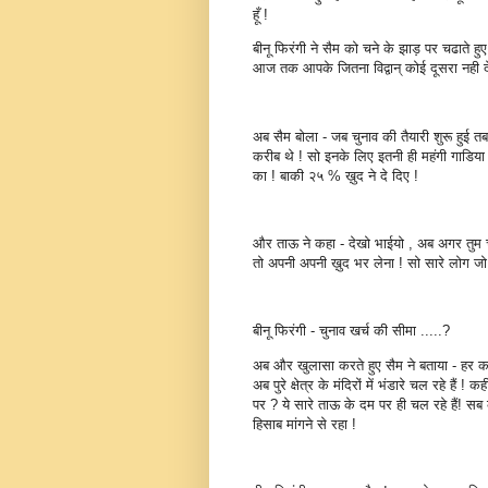
हूँ !
बीनू फिरंगी ने सैम को चने के झाड़ पर चढाते हु
आज तक आपके जितना विद्वान् कोई दूसरा नही देख
अब सैम बोला - जब चुनाव की तैयारी शुरू हुई तब
करीब थे ! सो इनके लिए इतनी ही महंगी गाडि
का ! बाकी २५ % ख़ुद ने दे दिए !
और ताऊ ने कहा - देखो भाईयो , अब अगर तुम चुन
तो अपनी अपनी ख़ुद भर लेना ! सो सारे लोग जो
बीनू फिरंगी - चुनाव खर्च की सीमा .....?
अब और खुलासा करते हुए सैम ने बताया - हर कार्
अब पुरे क्षेत्र के मंदिरों में भंडारे चल रहे हैं
पर ? ये सारे ताऊ के दम पर ही चल रहे हैं! सब क
हिसाब मांगने से रहा !