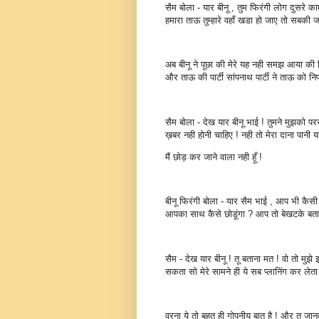
सैम बोला - यार बीनू , तुम फिरंगी लोग दुसरे का
हमारा ताऊ तुम्हारे वहाँ खडा हो जाए तो सबकी 
अब बीनू ने पूछा की मेरे यह नही समझ आया की 
और ताऊ की पार्टी सांपनाथ पार्टी ने ताऊ को न
सैम बोला - देख यार बीनू भाई ! तुमने मुझको परस
ख़बर नही होनी चाहिए ! नही तो मेरा दाना पानी
मैं छोड़ कर जाने वाला नही हूँ !
बीनू फिरंगी बोला - यार सैम भाई , आप भी कैसी
आपका साथ कैसे छोडूंगा ? आप तो बेखटके बत
सैम - देख यार बीनू ! तू बताना मत ! वो तो मु
सकता सो मेरे सामने ही ये सब प्लानिंग कर लेता 
वरना ये तो बहुत ही गोपनीय बात है ! और तू जान