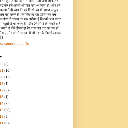
है : कृपया यहाँ ज्ञान ना बांटे , यहाँ सभी ज्ञानी हैं !
 पढ़ कर हमें अपनी औकात याद आ जाती है ! और हम
जामे में ही रहते हैं ! एवं किसी को भी हमारा अमूल्य
रदान नही करते हैं ! ब्लागिंग का मेरा उद्देश्य चंद उन
िल लोगों से संवाद का एक तरीका है जिनकी याद मात्र
रोम खुशी से भर जाता है ! और ऐसे लोगो की उपस्थिति
ी लगती है जैसे ईश्वर ही मेरे पास चल कर आ गया हो !
 आए , मेरे बारे में जानकारी ली ! इसके लिए मैं आपका
ँ !
y complete profile
ve
22
(3)
21
(10)
20
(15)
18
(1)
17
(37)
15
(1)
14
(7)
13
(98)
12
(9)
11
(67)