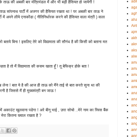
adi
पके ताऊ की अबकी बार मंत्रिमंडल में और भी बड़ी हैसियत हो जायेगी !
aga
े ताऊ सांपनाथ पार्टी में अजगर की हैसियत रखता था ! पर अबकी बार ताऊ ने
agh
 में अपने लीये एनाकोंडा ( नीतिनिर्धारक करने की हैसियत वाला मंत्री ) वाला
ah
Airt
ajm
akh
रे को बताये बिना ! इसलिए तेरे को विद्यामाता की सौगंध है की किसी को बताना मत
akr
aks
alw
am
ता है तो मैं विद्यामाता की कसम खाता हूँ ! तू बेफिक्र होके बता !
am
ama
ami
ख लेना ! बात ये है की आज ही ताऊ को मैंने ताई से बात करते सुना था की
amr
है जिससे मैं ही मुख्यमंत्री बन जाऊ !
an
an
an
ें अकाउंट खुलवाना पडेगा ! अरे बीनू भाई , ज़रा सोचो ..मेरे नाम का स्विस बैंक
and
ऊ मेरा कितना ख्याल रखता है ?
ang
an
an
ann