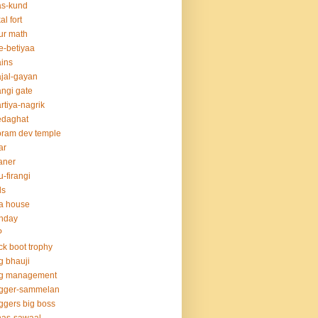
as-kund
al fort
ur math
e-betiyaa
ins
jal-gayan
ngi gate
rtiya-nagrik
edaghat
ram dev temple
ar
aner
u-firangi
ds
la house
thday
P
ck boot trophy
g bhauji
og management
ogger-sammelan
ggers big boss