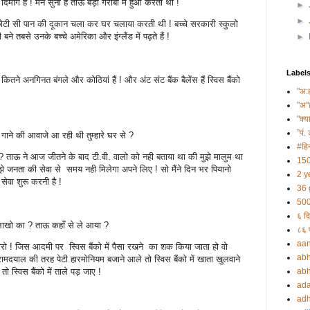
दिमाग है ! मैंने सुना है ताऊ बड़ा गरीबी में हुआ करता था !
►
►
 छोटी सी पान की दूकान चला कर घर चलाया करती थी ! बच्चे सरकारी स्कुलो
बने तबसे उनके बच्चे अमेरिका और इंग्लैंड में पढ़ते हैं !
►
Label
ने अनगिनत बंगले और कोठियां हैं ! और अंट संट बैंक बैलेंस हैं स्विस बैंको
"अ:
"अ"
"क्य
”पं. 
गाने की आवाजे आ रही थी तुम्हारे घर से ?
#हिन
ा ? ताऊ ने आज जीतने के बाद टी.वी. वालो को नही बताया था की मुझे मालुम था
150
ुझे जनता की सेवा से समय नही मिलेगा अपने लिए ! सो मैंने दिन भर पियानो
2 y
ेवा शुरू करनी है !
36 
500
६ दि
ै लाखो का ? ताऊ कहाँ से ले आया ?
८६ प
aa
रो ! जिस आदमी पर स्विस बैंको में पैसा रखने का शक किया जाता हो वो
abh
दयाल की तरह पेटी हारमोनियम बजाने आले तो स्विस बैंको में खाता खुलवाने
 तो स्विस बैंको में ताले पड़ जाए !
abh
ada
adh