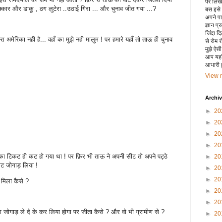
पर लिखा 
ार और डाकू , ठग लुटेरा ..उठाई गिरा ... और चुनाव जीत गया ...?
बस इसे
अपने पाय
ज्ञान प्
जिंदा द
रा अमेरिका नही है... वहाँ का मुझे नही मालुम ! पर हमारे यहाँ तो ताऊ ही चुनाव
से रोम 
मुझे ऐस
आप यहाँ
आभारी हू
View m
Archi
►
20
►
20
►
20
►
20
का टिकट ही कट हो गया था ! पर फ़िर भी ताऊ ने अपनी सीट तो अपने पट्ठे
►
20
कट जोगाड़ लिया !
►
20
►
20
 मिला कैसे ?
►
20
►
20
ा जोगाड़ ले दे के कर लिया होगा पर जीता कैसे ? और वो भी ग्रामीण से ?
►
20