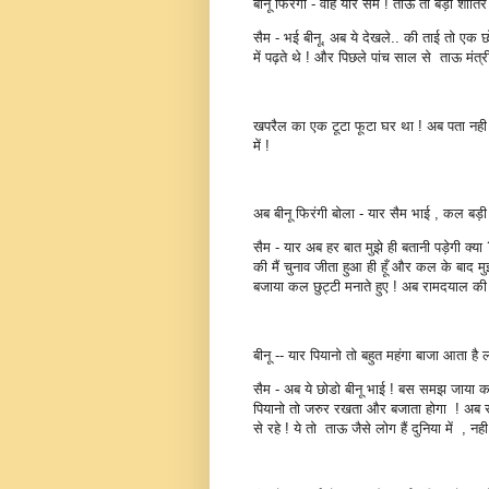
बीनू फिरंगी - वाह यार सैम ! ताऊ तो बड़ा शातिर 
सैम - भई बीनू, अब ये देखले.. की ताई तो एक
में पढ़ते थे ! और पिछले पांच साल से ताऊ मंत्री 
खपरैल का एक टूटा फूटा घर था ! अब पता नही कित
में !
अब बीनू फिरंगी बोला - यार सैम भाई , कल बड़ी 
सैम - यार अब हर बात मुझे ही बतानी पड़ेगी क्य
की मैं चुनाव जीता हुआ ही हूँ और कल के बाद म
बजाया कल छुट्टी मनाते हुए ! अब रामदयाल की स
बीनू -- यार पियानो तो बहुत महंगा बाजा आता ह
सैम - अब ये छोडो बीनू भाई ! बस समझ जाया क
पियानो तो जरुर रखता और बजाता होगा ! अब राम
से रहे ! ये तो ताऊ जैसे लोग हैं दुनिया में , नही