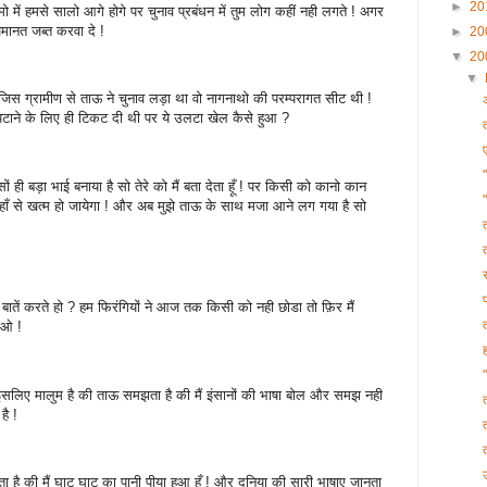
►
20
मो में हमसे सालो आगे होगे पर चुनाव प्रबंधन में तुम लोग कहीं नही लगते ! अगर
जमानत जब्त करवा दे !
►
20
▼
20
▼
जिस ग्रामीण से ताऊ ने चुनाव लड़ा था वो नागनाथो की परम्परागत सीट थी !
िपटाने के लिए ही टिकट दी थी पर ये उलटा खेल कैसे हुआ ?
ों ही बड़ा भाई बनाया है सो तेरे को मैं बता देता हूँ ! पर किसी को कानो कान
 यहाँ से खत्म हो जायेगा ! और अब मुझे ताऊ के साथ मजा आने लग गया है सो
 बातें करते हो ? हम फिरंगियों ने आज तक किसी को नही छोडा तो फ़िर मैं
ाओ !
झे इसलिए मालुम है की ताऊ समझता है की मैं इंसानों की भाषा बोल और समझ नही
है !
ता है की मैं घाट घाट का पानी पीया हुआ हूँ ! और दुनिया की सारी भाषाए जानता