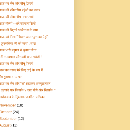
ताऊ का सैम और बीनू फ़िरंगी
ताऊ की रविवारीय पहेली का जवाब
ताऊ की रविवारीय माथापच्ची
ताऊ बोल्यो - अरे सत्यानाशियो
ताऊ की चिट्ठी भोलेनाथ के नाम
ताऊ को मिला "चिकन आलाफुस का पेड़" !
" फ़ुरसतिया जी की जय" : ताऊ
ताऊ भारी बहुमत से चुनाव जीता
वही रामदयाल और वही चम्पा गधेडी !
ताऊ का सैम और बीनू फिरंगी
आज का काण्ड मेरे लिए ताई के रूप में
सैम गुर्राया ताऊ पर
ताऊ का सैम और "अ" हटाकर अच्युतानंदन
" लुन्गाडे यार किसके ? खाए पीये और खिसके !"
आतंकवाद के ख़िलाफ़ जनहित याचिका
November
(18)
October
(24)
September
(12)
August
(11)