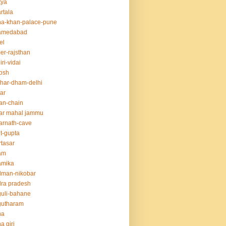
tya
rtala
a-khan-palace-pune
amedabad
el
er-rajsthan
iri-vidai
osh
har-dham-delhi
ar
an-chain
ar mahal jammu
rnath-cave
t-gupta
tasar
am
amika
dman-nikobar
ra pradesh
uli-bahane
gutharam
na
a giri