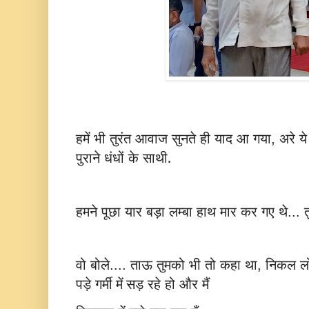
हमें
भी
तुरंत
आवाज
सुनते
ही
याद
आ
गया
अरे
ये
,
पुराने
धंधों
के
साथी.
हमने
पूछा
यार
बड़ा
लम्बा
हाथ
मार
कर
गए
थे
त
...
वो
बोले
ताऊ
तुमको
भी
तो
कहा
था
निकल
ल
....
,
पड़े
गर्मी में सड़
रहे
हो
और
मैं