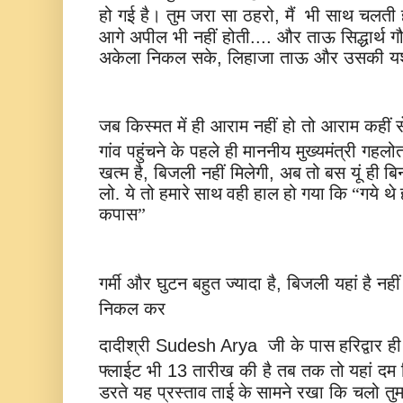
हो
गई
है।
तुम
जरा
सा
ठहरो
,
मैं
भी
साथ
चलती
आगे
अपील
भी
नहीं
होती
....
और
ताऊ
सिद्धार्थ
ग
अकेला
निकल
सके
,
लिहाजा
ताऊ
और
उसकी
य
जब
किस्मत
में
ही
आराम
नहीं
हो
तो
आराम
कहीं 
गांव
पहुंचने
के
पहले
ही
माननीय
मुख्यमंत्री
गहलो
खत्म
है
,
बिजली
नहीं
मिलेगी
,
अब तो बस
यूं
ही
बि
लो.
ये
तो हमारे साथ वही हाल हो गया कि “गये
थे
कपास”
गर्मी
और
घुटन
बहुत
ज्यादा
है
बिजली
यहां है
नहीं
,
निकल
कर
दादीश्री
जी
के
पास हरिद्वार
ही
Sudesh Arya
फ्लाईट
भी
तारीख
की
है
तब
तक
तो
13
यहां
दम
डरते
यह
प्रस्ताव ताई के सामने
रखा
कि
चलो
तु