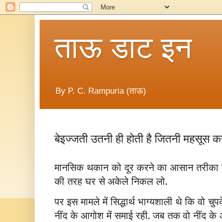
ताऊ डाट इन
By P. C. Rampuria (ताऊ)
बेइज्जती उतनी ही होती है जितनी महसूस क
मानसिक
थकान
को
दूर
करने
का
आसान
तरीका
की
तरह
घर
से अकेले
निकल
लो.
पर
इस
मामले
में
सिद्धार्थ
भाग्यशाली
थे
कि
वो
चुप
नींद
के
आगोश
में
समाई
रही.
जब
तक वो
नींद
के