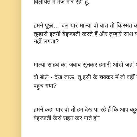
विलायत
में
मजे
मार
रहा
हूँ.
हमने
पूछा
चल
यार
माल्या
वो
बात
तो
किस्मत
क
...
तुम्हारी
इतनी
बेइज्जती
करते
हैं
और
तुम्हारे
साथ
नहीं
लगता
?
माल्या
साहब
का
जवाब
सुनकर
हमारी
आंखे
जहां
वो
बोले
देख
ताऊ
तू
इसी
के
चक्कर
में
तो
वहीं
-
,
पहुंच
गया
?
हमने कहा यार वो तो हम देख पा रहे हैं कि आप बह
बेइज्जती कैसे सहन
कर पाते हो?