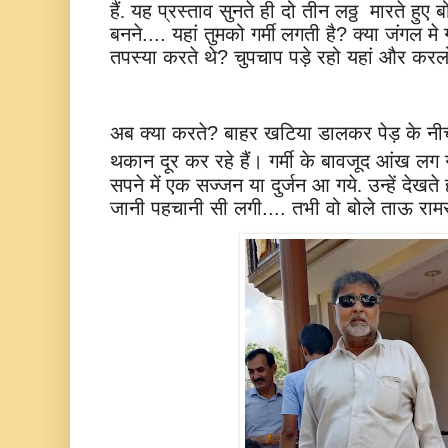
हैं.
यह
प्रस्ताव
सुनते
ही
दो
तीन
लठ्ठ
मारते
हुए
ब
बनने
....
यहां
तुमको
गर्मी
लगती
है
?
क्या
जंगल
मे
तपस्या
करते
थे
?
चुपचाप
पड़े
रहो
यहां
और
करल
अब
क्या
करते
बाहर
खटिया
डालकर
पेड़
के
नीच
?
थकान
दूर
कर
रहे
हैं।
गर्मी
के
बावजूद
आंख
लग
सपने
में
एक
सज्जन
या
दुर्जन
आ
गये.
उन्हें
देखते
जानी
पहचानी
सी
लगी
....
तभी
वो
बोले
ताऊ
राम