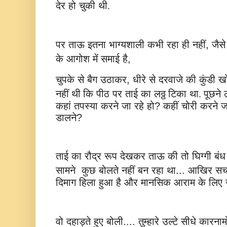
देर
हो
चुकी
थी.
पर
ताऊ
इतना
भाग्यशाली
कभी
रहा
ही
नहीं
जैसे
,
के
आगोश
में
समाई
है
,
चुपके
से
बैग
उठाकर
धीरे
से
दरवाजे
की
कुंडी
ख
,
नहीं थी कि
पीठ
पर
ताई
का
लठ्ठ
टिका
था. पूछने
कहां
तपस्या
करने
जा
रहे
हो
?
कहीं
चोरी
करने
ज
डालने
?
ताई
का
रौद्र
रूप
देखकर
ताऊ
की
तो
घिग्गी
बंध
सामने
कुछ
बोलते
नहीं
बन
रहा
था
...
आखिर
स
दिमाग
हिला
हुआ
है
और
मानसिक
आराम
के
लिए
वो
दहाड़ते
हुए
बोली
तुम्हारे
उल्टे
सीधे
कारनामो
....