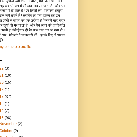
है : कृपया यहाँ ज्ञान ना बांटे , यहाँ सभी ज्ञानी हैं !
 पढ़ कर हमें अपनी औकात याद आ जाती है ! और हम
जामे में ही रहते हैं ! एवं किसी को भी हमारा अमूल्य
रदान नही करते हैं ! ब्लागिंग का मेरा उद्देश्य चंद उन
िल लोगों से संवाद का एक तरीका है जिनकी याद मात्र
रोम खुशी से भर जाता है ! और ऐसे लोगो की उपस्थिति
ी लगती है जैसे ईश्वर ही मेरे पास चल कर आ गया हो !
 आए , मेरे बारे में जानकारी ली ! इसके लिए मैं आपका
ँ !
y complete profile
ve
22
(3)
21
(10)
20
(15)
18
(1)
17
(37)
15
(1)
14
(7)
13
(98)
November
(2)
October
(2)