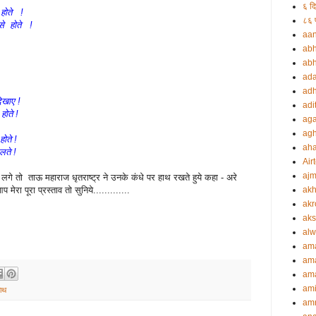
६ दि
 होते !
८६ प
से होते !
aa
abh
abh
ada
adh
िखाए !
adi
होते !
aga
agh
होते !
ah
लते !
Airt
ajm
गे तो ताऊ महाराज धृतराष्ट्र ने उनके कंधे पर हाथ रखते हुये कहा - अरे
मेरा पूरा प्रस्ताव तो सुनिये.............
akh
akr
aks
alw
am
am
ama
ami
नाथ
amr