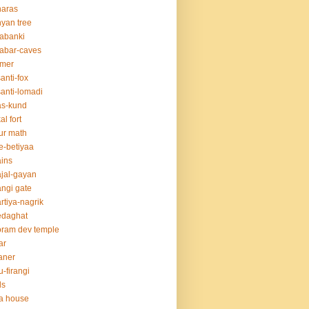
naras
yan tree
abanki
abar-caves
rmer
anti-fox
anti-lomadi
as-kund
al fort
ur math
e-betiyaa
ins
jal-gayan
ngi gate
rtiya-nagrik
edaghat
ram dev temple
ar
aner
u-firangi
ds
la house