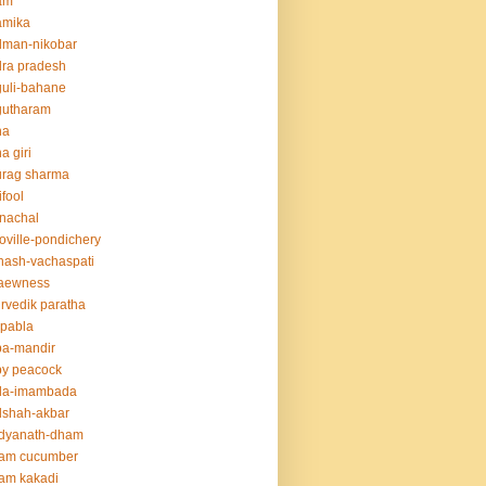
am
amika
dman-nikobar
ra pradesh
uli-bahane
gutharam
na
a giri
urag sharma
ifool
nachal
oville-pondichery
nash-vachaspati
aewness
rvedik paratha
.pabla
ba-mandir
y peacock
da-imambada
dshah-akbar
idyanath-dham
lam cucumber
am kakadi