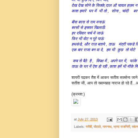
देख देख सोने के सिक्के,दाल औ चावल हज़म न
काश हमारे घर में भी तो , सोना , चांदी बर
बीस बरस से राम मनाऊं
बरसों से इफ्तार खिलाऊँ
हर रविवार चर्च में जाऊं
फिर भी वोट न पूरे पाऊं
हथकंडे, और राज़ बताये , ताऊ मंत्री पकडे द
एक बार राजा बन वा दे, हम भी कुछ तो मोटे 
कब से बैठे है , विपक्ष में , अपने घर में, फांके 
ताऊ के घर में ऐश हो रही ,काश हमें भी मौके मि
शायरी पढकर तैश में आकर सतीश सक्सेना जाने ल
सतीश जी, आप तो ख्वाम्खाह नाराज हो रहे हैं...आप 
(क्रमश:)
at
July 27, 2013
Labels:
गरीबी
,
घोटाले
,
नागनाथ
,
भ्रष्ट राजनिती
,
सांप