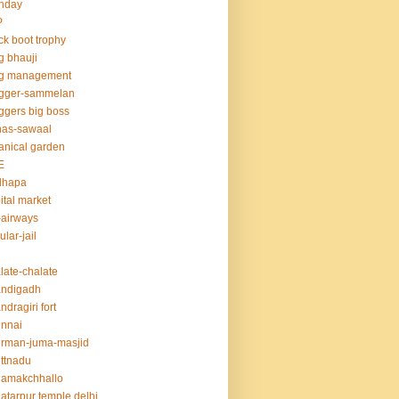
thday
P
ck boot trophy
g bhauji
og management
ogger-sammelan
ggers big boss
nas-sawaal
anical garden
E
dhapa
ital market
-airways
ular-jail
late-chalate
andigadh
ndragiri fort
nnai
rman-juma-masjid
ttnadu
hamakchhallo
atarpur temple delhi