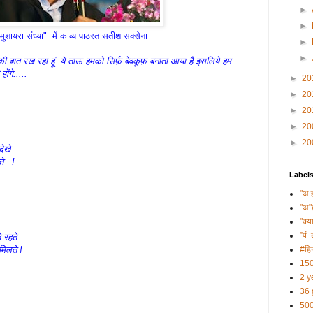
►
►
्टी मुशायरा संध्या" में काव्य पाठरत सतीश सक्सेना
►
►
की बात रख रहा हूं. ये ताऊ हमको सिर्फ़ बेवकूफ़ बनाता आया है इसलिये हम
ोंगे.....
►
20
►
20
►
20
दिखता
►
20
►
20
 देखे
हते !
Label
"अ:
"अ"
"क्य
”पं. 
े रहते
िलते !
#हिन
150
2 y
36 
500