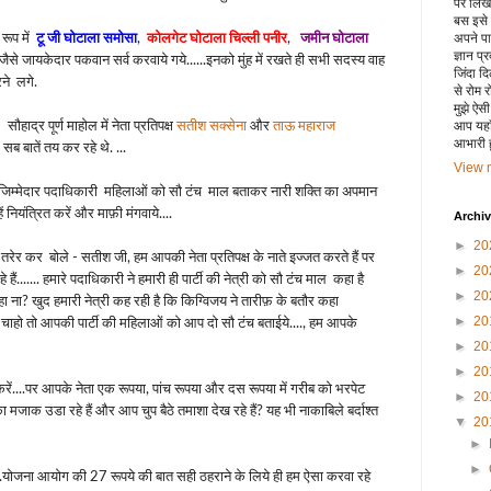
पर लिखा 
बस इसे
 रूप में
टू जी घोटाला समोसा
,
कोलगेट घोटाला चिल्ली पनीर
,
जमीन घोटाला
अपने पाय
ज्ञान प्
.जैसे जायकेदार पकवान सर्व करवाये गये......इनको मुंह में रखते ही सभी सदस्य वाह
जिंदा द
रने लगे.
से रोम 
मुझे ऐस
 सौहाद्र पूर्ण माहोल में
नेता प्रतिपक्ष
सतीश सक्सेना
और
ताऊ महाराज
आप यहाँ
आभारी हू
 सब बातें तय कर रहे थे. ...
View m
जिम्मेदार पदाधिकारी महिलाओं को सौ टंच माल बताकर नारी शक्ति का अपमान
ें नियंत्रित करें और माफ़ी मंगवाये....
Archi
►
20
 तरेर कर बोले - सतीश जी, हम आपकी नेता प्रतिपक्ष के नाते इज्जत करते हैं पर
►
20
हैं....... हमारे पदाधिकारी ने हमारी ही पार्टी की नेत्री को सौ टंच माल कहा है
►
20
हा ना? खुद हमारी नेत्री कह रही है कि किग्विजय ने तारीफ़ के बतौर कहा
►
20
 आप चाहो तो आपकी पार्टी की महिलाओं को आप दो सौ टंच बताईये...., हम आपके
►
20
►
20
रें....पर आपके नेता एक रूपया, पांच रूपया और दस रूपया में गरीब को भरपेट
►
20
मजाक उडा रहे हैं और आप चुप बैठे तमाशा देख रहे हैं? यह भी नाकाबिले बर्दाश्त
▼
20
►
►
.योजना आयोग की 27 रूपये की बात सही ठहराने के लिये ही हम ऐसा करवा रहे