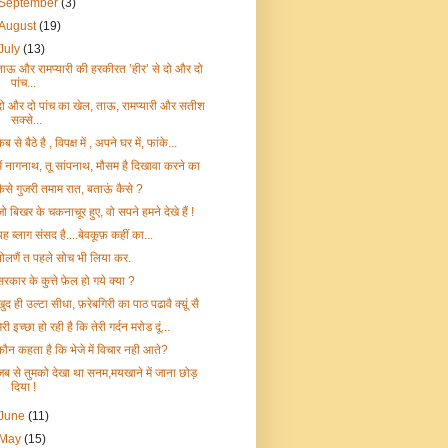
September
(3)
August
(19)
July
(13)
ताऊ और रामप्यारी की हरकीरत ’हीर’ से दो और दो
पांच...
दो और दो पांच का खेल, ताऊ, रामप्यारी और सतीश
सक्से...
ब से बैठे है , विपक्ष में , अपने घर में, फांके...
मैं नागनाथ, तू सांपनाथ, मौसम है दिखावा करने का
कैसे गुजरी तमाम रात, बताऊं कैसे ?
जो बिखर के चकनाचूर हुए, वो सपने हमने देखे हैं !
यह ब्लाग संसद है....बेवकूफ़ कहीं का...
बोलणैं त पहले सोच भी लिया कर.
सरकार के कुत्ते फ़ेल हो गये क्या ?
ुद ही उल्टा सीधा, फ़रेबगिरी का पाठ पढावै क्य़ूं सै
ेरी इच्छा हो रही है कि तेरी गर्दन मरोड दूं...
कौन कहता है कि भेजे में विचार नही आते?
जब से तुमको देखा था सनम,मयखाने में जाना छोड़
दिया !
June
(11)
May
(15)