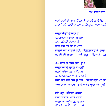
"पक्ष विपक्ष पार
प्यारे साथियों, आज मैं आपके सामने अपने दिल 
खजाने की चाबी से कम पर बिल्कुल सहमत नही ह
जनता कैसी बेवकूफ है
भ्रष्टाचार न इनको 
चोर डकैती घोटाले से
ताऊ राम का पेट न भरता
कितनी बार घोटाले देखे , स्विट्ज़रलैंड में ताऊ
हम बैठे बैठे विपक्ष में, गले फाड़ , चिल्लाते र
२० साल से ताऊ राज है !
जनता को ये समझ न आती
हमको मौक़ा एक न मिलता
यह भगवान् को समझ न आती
जमा माल सब खर्च हो गया , अब तो दिन भर रोत
अगर मिल गए ताऊ सोते,कसम खुदा की फूटे म
बड़े बड़े घोटाले करता
रोज़ खजाना अपना भरता
जनता को क्यूँ समझ न आये
मेरे भी कुछ दिन, फिर जाएँ