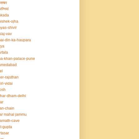
सम्बर
त्नियां
nkada
ishek-ojha
yas-shivir
laj-vav
ai-din-ka-haupara
tya
rtala
a-khan-palace-pune
amedabad
el
er-rajsthan
iri-vidai
osh
har-dham-delhi
ar
an-chain
ar mahal jammu
rnath-cave
t-gupta
tasar