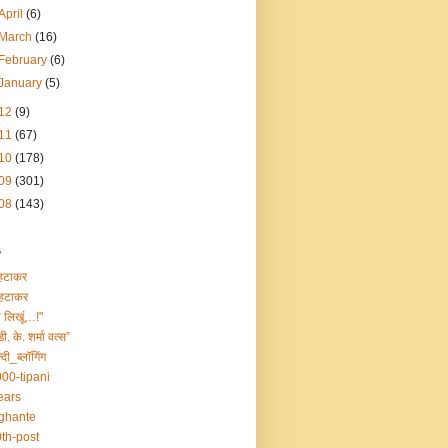
April
(6)
March
(16)
February
(6)
January
(5)
12
(9)
11
(67)
10
(178)
09
(301)
08
(143)
s
हटाकर
हटाकर
ा लिखूं…!"
डी. के. शर्मा वत्स”
्दी_ब्लॉगिंग
00-tipani
ears
ghante
th-post