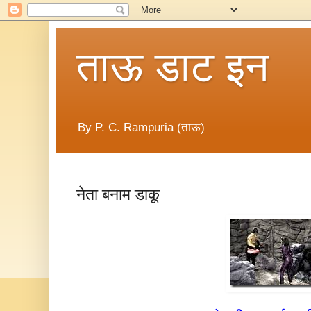
ताऊ डाट इन
By P. C. Rampuria (ताऊ)
नेता बनाम डाकू