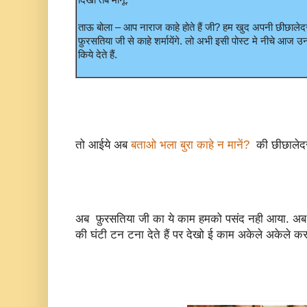
दिखा तब मानूं.
ताऊ बोला – आप नाराज काहे होते हैं जी? हम खुद अपनी छीछालेदर
फ़ुरसतिया जी से काहे शर्मायेंगे. लो अभी इसी पोस्ट मे नीचे आज उन
किये देते हैं.
तो आईये अब
बताओ भला बुरा काहे न मानें?
की छीछालेदर 
अब फ़ुरसतिया जी का ये काम हमको पसंद नही आया. अब ब
की घंटी टन टना देते हैं पर देखो ई काम अकेले अकेले कर