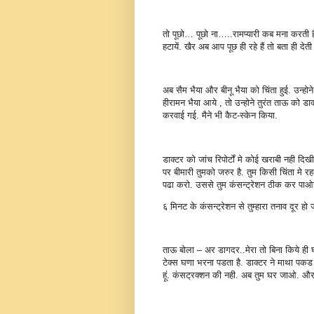
तो पूछो… पूछो ना…..रामप्यारी कब मना करती है
हटायें. खैर अब आप पूछ ही रहे हैं तो बता ही दे
अब सैम भैया और बीनू भैया को चिंता हुई. उन्हो
हीरामन भैया आये , तो उन्होने तुरंत ताऊ को 
करवाई गई. मैने भी कैट-स्केन किया.
डाक्टर को जांच रिपोर्टों मे कोई खराबी नही दि
पर बीमारी तुमको जरुर है. तुम किसी चिंता मे
पढा करो. उससे तुम कंसन्ट्रेशन ठीक कर पा
६ मिनट के कंसन्ट्रेशन से तुम्हारा तनाव दूर हो 
ताऊ बोला – अर डागदर..मेरा तो बिना किये ही घ
टेक्स घणा भरना पडता है. डाक्टर ने माथा पकड
हूं. कंसट्रक्शन की नही. अब तुम घर जाओ. और 