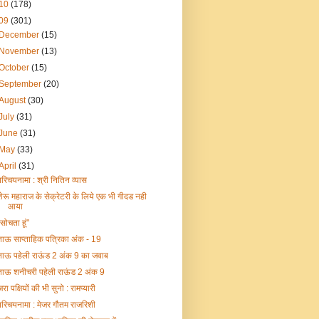
10
(178)
09
(301)
December
(15)
November
(13)
October
(15)
September
(20)
August
(30)
July
(31)
June
(31)
May
(33)
April
(31)
परिचयनामा : श्री नितिन व्यास
शेरू महाराज के सेक्रेटरी के लिये एक भी गीदड नही
आया
"सोचता हूं"
ताऊ साप्ताहिक पत्रिका अंक - 19
ताऊ पहेली राऊंड 2 अंक 9 का जवाब
ताऊ शनीचरी पहेली राऊंड 2 अंक 9
रा पक्षियों की भी सुनो : रामप्यारी
परिचयनामा : मेजर गौतम राजरिशी