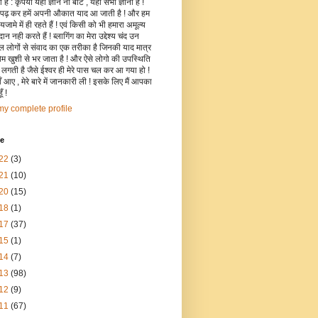
है : कृपया यहाँ ज्ञान ना बांटे , यहाँ सभी ज्ञानी हैं !
 पढ़ कर हमें अपनी औकात याद आ जाती है ! और हम
जामे में ही रहते हैं ! एवं किसी को भी हमारा अमूल्य
रदान नही करते हैं ! ब्लागिंग का मेरा उद्देश्य चंद उन
िल लोगों से संवाद का एक तरीका है जिनकी याद मात्र
रोम खुशी से भर जाता है ! और ऐसे लोगो की उपस्थिति
ी लगती है जैसे ईश्वर ही मेरे पास चल कर आ गया हो !
 आए , मेरे बारे में जानकारी ली ! इसके लिए मैं आपका
ँ !
y complete profile
ve
22
(3)
21
(10)
20
(15)
18
(1)
17
(37)
15
(1)
14
(7)
13
(98)
12
(9)
11
(67)