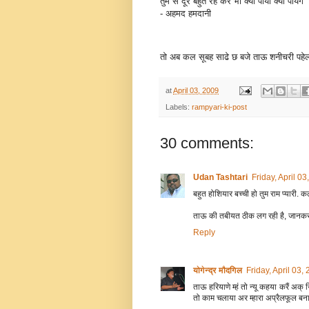
तुम से दूर बहुत रह कर भी क्या पाया क्या पायेंगे
- अहमद हमदानी
तो अब कल सूबह साढे छ बजे ताऊ शनीचरी पहेल
at
April 03, 2009
Labels:
rampyari-ki-post
30 comments:
Udan Tashtari
Friday, April 0
बहुत होशियार बच्ची हो तुम राम प्यारी. कल
ताऊ की तबीयत ठीक लग रही है, जानकर
Reply
योगेन्द्र मौदगिल
Friday, April 03
ताऊ हरियाणे म्हं तो न्यू कहया करैं अ
तो काम चलाया अर म्हारा अप्रैलफूल बनाय