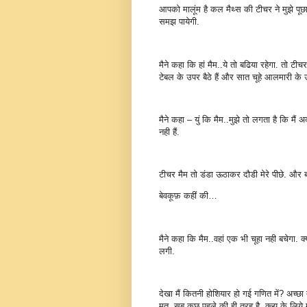
आपको मालूंम है कल मैथ्स की टीचर ने मुझे पूछा –
समझ पायेगी.
मैने कहा कि हां मैम..ये तो बढिया रहेगा. तो टीचर 
टेबल के उपर बैठे हैं और सात चूहे आलमारी के उपर
मैने कहा – युं कि मैम..मुझे तो लगता है कि मै
नही हैं.
टीचर मैम तो डंडा ऊठाकर दौडी मेरे पीछे. और बोल
बेवकूफ़ कहीं की…
मैने कहा कि मैम..वहां एक भी चूहा नही बचेगा. क्य
लगी.
देखा मैं कितनी होशियार हो गई गणित में? अच्छ
मत. सब कुछ पहले की ही तरह है. क्ल्यु के लिये म