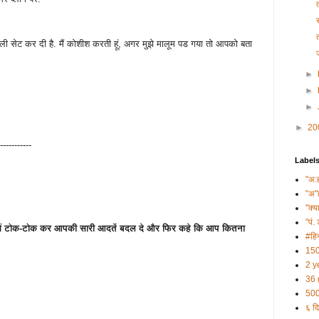
ी सेट कर दी है. मैं कोशीश करती हूं, अगर मुझे मालूम पड गया तो आपको बता
►
►
►
►
20
-----------
Label
"अ:
"अ"
"क्य
”पं. 
लों में टोक-टोक कर आपकी सारी आदतें बदल दे और फिर कहे कि आप कितना
#हिन
150
2 y
36 
500
६ दि