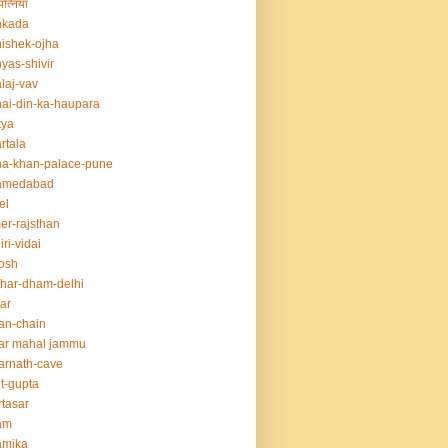
त्नियां
nkada
ishek-ojha
yas-shivir
laj-vav
ai-din-ka-haupara
tya
rtala
a-khan-palace-pune
amedabad
el
er-rajsthan
iri-vidai
osh
har-dham-delhi
ar
an-chain
ar mahal jammu
rnath-cave
t-gupta
tasar
am
amika