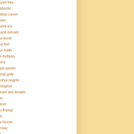
yan tree
abanki
abar-caves
rmer
anti-fox
anti-lomadi
as-kund
al fort
ur math
e-betiyaa
ins
jal-gayan
ngi gate
rtiya-nagrik
edaghat
ram dev temple
ar
aner
u-firangi
ds
la house
thday