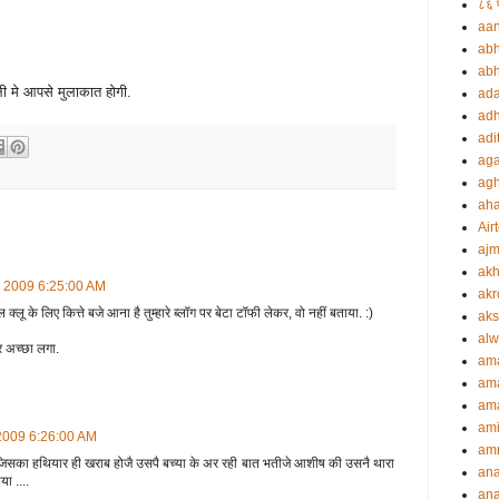
८६ प
aa
abh
abh
ी मे आपसे मुलाकात होगी.
ada
adh
adi
aga
agh
ah
Airt
ajm
akh
3, 2009 6:25:00 AM
akr
 क्लू के लिए कित्ते बजे आना है तुम्हारे ब्लॉग पर बेटा टॉफी लेकर, वो नहीं बताया. :)
aks
alw
 अच्छा लगा.
am
am
ama
ami
, 2009 6:26:00 AM
amr
क् जिसका हथियार ही खराब होजै उसपै बच्या के अर रही बात भतीजे आशीष की उसनै थारा
an
ा ....
an