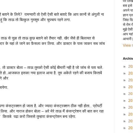
पर लिखा 
बस इसे
अपने पाय
 बताने के लिये? रामप्यारी तो ऐसी ऐसी बाते बतादे कि आप कानों से अंगुली ना
ज्ञान प्
ती हूं कि ताऊ तो बिल्कुल गुमशुम और चुपचाप रहने लगा.
जिंदा द
से रोम 
मुझे ऐस
आप यहाँ
ने ताऊ से पूछा तो ताऊ कुछ बताने को तैयार नही. खैर जैसे ही बिलायत से
आभारी हू
डाक्टर के यहां ले जाने का फ़ैसला कर लिया. और डाक्टर के पास जाकर सब जांच
View m
Archi
►
20
खी. तो डाक्टर बोला – ताऊ तुमको ऐसी कोई बीमारी नही है जो जांच से पता चले.
 रहते हो..आजकल इसका नया इलाज आया है. तुम अकेले रहने की बजाय किताबें
►
20
ओगे और
►
20
►
20
जायेगा.
►
20
►
20
णा कंसट्रक्शन हो जाता है. और ज्यादा कंसट्रक्शन ठीक नही होता.. प्रोपर्टी
►
20
 लिया. और नाराज होकर बोला – अरे मेरे ताऊ मैं कंसन्ट्रेशन की बात कर रहा
►
20
किताबे पढा करो जिससे तुम्हारा कंसन्ट्रेशन बना रहेगा.
►
20
►
20