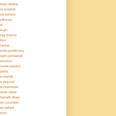
dman-nikobar
ra pradesh
uli-bahane
gutharam
na
a giri
urag sharma
ifool
nachal
oville-pondichery
nash-vachaspati
aewness
rvedik paratha
.pabla
ba-mandir
y peacock
da-imambada
dshah-akbar
idyanath-dham
lam cucumber
am kakadi
naras