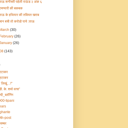
ताऊ शनीचरी पहेली राऊंड २ अंक ६
रामप्यारी की बकबक
ताऊ के हथियार की तबियत खराब
जान बची तो करोडो पाये :ताऊ
March
(30)
February
(26)
January
(26)
08
(143)
s
हटाकर
हटाकर
ा लिखूं…!"
डी. के. शर्मा वत्स”
्दी_ब्लॉगिंग
00-tipani
ears
ghante
th-post
सम्बर