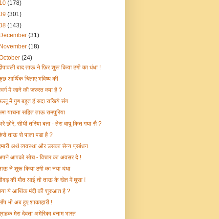
10
(178)
09
(301)
08
(143)
December
(31)
November
(18)
October
(24)
दीपावली बाद ताऊ ने फ़िर शुरू किया ठगी का धंधा !
कुछ आर्थिक चिंताए भविष्य की
्वर्ग में जाने की जरुरत क्या है ?
ल्लू में गुण बहुत हैं सदा राखिये संग
क्षमा याचना सहित ताऊ रामपुरिया
अरे छोरे, सीधी तरिया बता - तेरा बापू कित गया सै ?
कैसे ताऊ से पाला पडा है ?
हमारी अर्थ व्यवस्था और उसका सैन्य प्रबंधन
अपने आपको सोच - विचार का अवसर दे !
ताऊ ने शुरू किया ठगी का नया धंधा
गीदड़ की मौत आई तो ताऊ के खेत में घुसा !
क्या ये आर्थिक मंदी की शुरुआत है ?
साँप भी अब हुए शाकाहारी !
ग्राहक मेरा देवता अमेरिका बनाम भारत