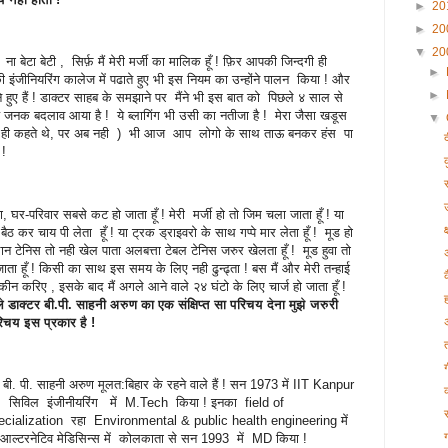
►
20
►
20
▼
20
बेटा बेटी , सिर्फ़ मैं मेरी मर्जी का मालिक हूँ ! फ़िर आपकी जिन्दगी ही
►
 इंजीनियरिंग कालेज में पढाते हुए भी इस नियम का उन्होंने पालन किया ! और
►
े हुए हैं ! डाक्टर साहब के समझाने पर मैंने भी इस बात को पिछले ४ साल से
र्य जनक बदलाव आया है ! ये ब्लागिंग भी उसी का नतीजा है ! मेरा जैसा खडूस
▼
ोग ऐसा ही कहते थे, पर अब नही ) भी आज आप लोगो के साथ ताऊ बनकर हंस पा
 !
स
उ
, घर-परिवार सबसे कट हो जाता हूँ ! मेरी मर्जी हो तो जिम चला जाता हूँ ! या
ठ कर चाय पी लेता हूँ ! या ट्रक ड्राइवरो के साथ गप्पे मार लेता हूँ ! मूड हो
न टेनिस तो नही खेल पाता अलबत्ता टेबल टेनिस जरुर खेलता हूँ ! मूड हुवा तो
ाता हूँ ! किसी का साथ इस समय के लिए नही ढुन्ढ्ता ! बस मैं और मेरी तन्हाई
न करिए , इसके बाद मैं अगले आने वाले २४ घंटो के लिए चार्ज हो जाता हूँ !
ले डाक्टर बी.पी. साहनी अरुण का एक संक्षिप्त सा परिचय देना मुझे जरुरी
िचय इस प्रकार है !
 बी. पी. साहनी अरुण मूलत:बिहार के रहने वाले हैं ! सन 1973 में IIT Kanpur
 सिविल इंजीनीयरिंग में M.Tech किया ! इनका field of
ecialization रहा Environmental & public health engineering में
आल्टरनेटिव मेडिसिन्स में कोलकाता से सन 1993 में MD किया !