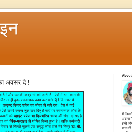
 इन
About
ा अवसर दे !
्व है ! और उसकी कद्र भी की जाती है ! ऐसे में हम काम के
और ना ही कुछ रचनात्मक काम कर पाते है ! दिन भर में
त्कृष्ट विचार शक्ति को मौका ही नही देते ! ऐसे में कई
छ ऐसे कमरे बनाना शुरू कर दिए हैं जहाँ पर रचनात्मक सोच के
में लिखन
 कमरों को
व्हाईट स्पेस या क्रियेटिव रूम्स
की संज्ञा दी गई है
अंदाज मे
रवार को
थिंक-फ्राइडे
ही घोषित किया हुआ है ! ताकि कर्मचारी
हंसो और
चार से मिलते जुलते एक समृद्ध सोच वाले मेरे मित्र
डा. बी.
पान की 
उम्मीद करता हूँ उनका आइडिया आपके जीवन में भी एक