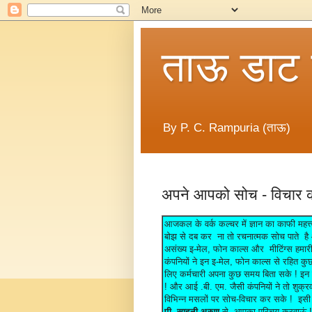
ताऊ डाट
By P. C. Rampuria (ताऊ)
अपने आपको सोच - विचार क
आजकल के वर्क कल्चर में ज्ञान का काफी महत्त
बोझ से दब कर ना तो रचनात्मक सोच पाते है 
असंख्य इ-मेल, फोन काल्स और मीटिंग्स हमारी उ
कंपनियों ने इन इ-मेल, फोन काल्स से रहित कु
लिए कर्मचारी अपना कुछ समय बिता सके ! इन
! और आई .बी. एम. जैसी कंपनियों ने तो शुक्
विभिन्न मसलों पर सोच-विचार कर सके ! इसी वि
पी. साहनी अरुण
से आपका परिचय करवाऊं ! 