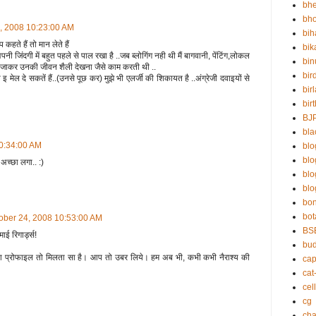
bh
bho
4, 2008 10:23:00 AM
bih
ते हैं तो मान लेते हैं
bik
पनी जिंदगी में बहुत पहले से पाल रखा है ..जब ब्लोगिंग नही थी मैं बागवानी, पेंटिंग,लोकल
bin
ीच जाकर उनकी जीवन शैली देखना जैसे काम करती थी ..
bir
मेल दे सकतें हैं..(उनसे पूछ कर) मुझे भी एलर्जी की शिकायत है ..अंग्रेजी दवाइयों से
bir
bir
BJ
bla
10:34:00 AM
blo
bl
अच्छा लगा.. :)
bl
blo
bo
bot
tober 24, 2008 10:53:00 AM
BS
ाई रिगार्ड्स!
bu
ा प्रोफाइल तो मिलता सा है। आप तो उबर लिये। हम अब भी, कभी कभी नैराश्य की
cap
cat
cell
cg
cha