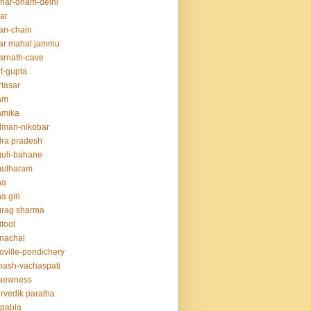
har-dham-delhi
ar
an-chain
ar mahal jammu
rnath-cave
t-gupta
tasar
am
amika
dman-nikobar
ra pradesh
uli-bahane
gutharam
na
a giri
urag sharma
ifool
nachal
oville-pondichery
nash-vachaspati
aewness
rvedik paratha
.pabla