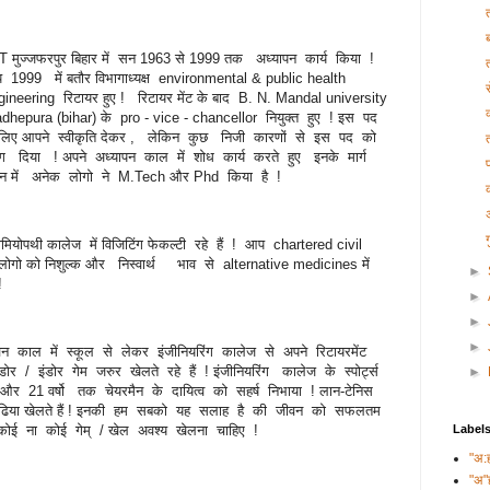
ब
T मुज्जफरपुर बिहार में सन 1963 से 1999 तक अध्यापन कार्य किया !
 1999 में बतौर विभागाध्यक्ष environmental & public health
gineering रिटायर हुए ! रिटायर मेंट के बाद B. N. Mandal university
dhepura (bihar) के pro - vice - chancellor नियुक्त हुए ! इस पद
 लिए आपने स्वीकृति देकर , लेकिन कुछ निजी कारणों से इस पद को
याग दिया ! अपने अध्यापन काल में शोध कार्य करते हुए इनके मार्ग
्शन में अनेक लोगो ने M.Tech और Phd किया है !
मियोपथी कालेज में विजिटिंग फेकल्टी रहे हैं ! आप chartered civil
लोगो को निशुल्क और निस्वार्थ भाव से alternative medicines में
►
 !
►
►
►
वन काल में स्कूल से लेकर इंजीनियरिंग कालेज से अपने रिटायरमेंट
इंडोर गेम जरुर खेलते रहे हैं ! इंजीनियरिंग कालेज के स्पोर्ट्स
►
और 21 वर्षो तक चेयरमैन के दायित्व को सहर्ष निभाया ! लान-टेनिस
बहुत बढिया खेलते हैं ! इनकी हम सबको यह सलाह है की जीवन को सफलतम
ोई ना कोई गेम् / खेल अवश्य खेलना चाहिए !
Label
"अ:
"अ"