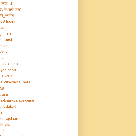
ा लिखूं…!"
डी. के. शर्मा वत्स”
्दी_ब्लॉगिंग
00-tipani
ears
ghante
th-post
सम्बर
त्नियां
nkada
ishek-ojha
yas-shivir
laj-vav
ai-din-ka-haupara
tya
rtala
a-khan-palace-pune
amedabad
el
er-rajsthan
iri-vidai
osh