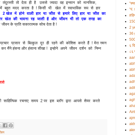
 तंदुरस्ती तो देता ही है उससे ज्यादा वह इन्सान को मानसिक,
"क्य
में बहुत मदद करता है ! किसी भी खेल में स्वाभाविक रूप से हार
”पं. 
 2 खेल में होने वाली हार या जीत से हमारे लिए हार या जीत का
#हिन
ल और खेल की भावना रह जाती है और जीवन भी तो एक तरह का
150
जीवन के प्रति सकारात्मक सोच देता है !
2 y
36 
500
रचार प्रसार से बिल्कुल दूर ही रहने की कोशिश करते हैं ! मेरा नमन
६ दि
ल कर मैंने हंसना और हंसाना सीखा ! इन्होने अपने जीवन दर्शन को निम्न
८६ प
aa
abh
abh
ada
adh
ाते
adi
aga
agh
की साहित्यिक रचनाए समय 2 पर इस ब्लॉग द्वारा आपसे शेयर करते
ah
Airt
ajm
akh
akr
ीवन