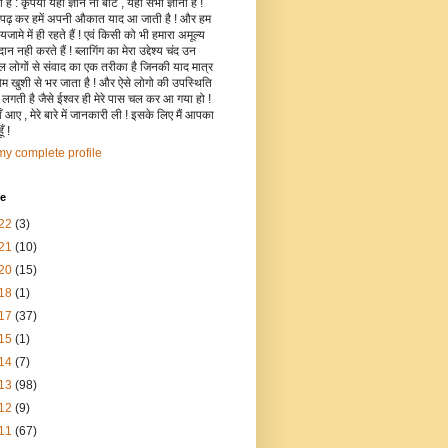
है : कृपया यहाँ ज्ञान ना बांटे , यहाँ सभी ज्ञानी हैं !
 पढ़ कर हमें अपनी औकात याद आ जाती है ! और हम
जामे में ही रहते हैं ! एवं किसी को भी हमारा अमूल्य
रदान नही करते हैं ! ब्लागिंग का मेरा उद्देश्य चंद उन
िल लोगों से संवाद का एक तरीका है जिनकी याद मात्र
रोम खुशी से भर जाता है ! और ऐसे लोगो की उपस्थिति
ी लगती है जैसे ईश्वर ही मेरे पास चल कर आ गया हो !
 आए , मेरे बारे में जानकारी ली ! इसके लिए मैं आपका
ँ !
y complete profile
ve
22
(3)
21
(10)
20
(15)
18
(1)
17
(37)
15
(1)
14
(7)
13
(98)
12
(9)
11
(67)