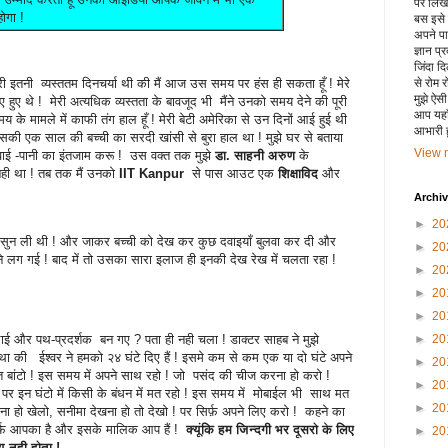
पर लिखा 
ोगा !
बस इसे
अपने पाय
ज्ञान प्
जिंदा द
से रोम 
ी इतनी व्यस्ततम दिनचर्या थी की मैं आज उस समय पर हंस ही सकता हूँ ! मेरे
मुझे ऐस
ुए थे ! मेरी अत्यधिक व्यस्तता के बावजूद भी मैंने उनको समय देने की पूरी
आप यहाँ
े मामले में काफी तंग हाल हूँ ! मेरी बेटी अमेरिका से उन दिनों आई हुई थी
आभारी हू
की एक साल की बच्ची का सरदी खांसी से बुरा हाल था ! मुझे घर से बताया
View m
दवाई -पानी का इंतजाम करू ! उस वक्त तक मुझे
डा. साहनी अरुण
के
नही था ! तब तक मैं उनको
IIT Kanpur
से पास आउट एक
शिक्षाविद
और
Archi
►
20
 बातें सुन ली थी ! और जाकर बच्ची को देख कर कुछ दवाइयाँ बुलवा कर दी और
►
20
े लग गई ! बाद में तो उसका सारा इलाज ही इनकी देख रेख में चलता रहा !
►
20
►
20
►
20
 भाई और पथ-प्रदर्शक बन गए ? पता ही नही चला ! डाक्टर साहब ने मुझे
►
20
 था की ईश्वर ने हमको २४ घंटे दिए हैं ! इसमे कम से कम एक या दो घंटे अपने
►
20
बांटो ! इस समय में अपने साथ रहो ! जो पसंद की चीज करना हो करो !
►
20
पर इन घंटो में किसी के बंधन में मत रहो ! इस समय में मोबाईल भी साथ मत
►
20
ा हो खेलो, सनीमा देखना हो तो देखो ! पर सिर्फ़ अपने लिए करो ! कहने का
्फ़ आपका है और इसके मालिक आप हैं !
क्यूंकि हम जिन्दगी भर दूसरो के लिए
►
20
मय नही होता !