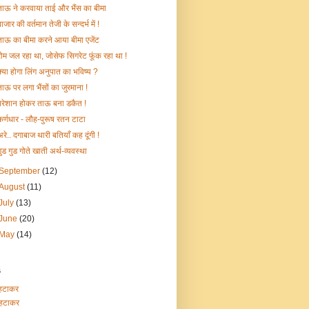
ताऊ ने करवाया ताई और भैंस का बीमा
ाजार की वर्तमान तेजी के सन्दर्भ में !
ताऊ का बीमा करने आया बीमा एजेंट
रोम जल रहा था, जोसेफ सिगरेट फूंक रहा था !
क्या होगा लिंग अनुपात का भविष्य ?
ताऊ पर लगा भैंसों का जुरमाना !
परेशान होकर ताऊ बना डकैत !
कर्णधार - लौह-पुरूष रतन टाटा
अरे.. दगाबाज थारी बतियाँ कह दूंगी !
गुड गुड गोते खाती अर्थ-व्यवस्था
September
(12)
August
(11)
July
(13)
June
(20)
May
(14)
s
हटाकर
हटाकर