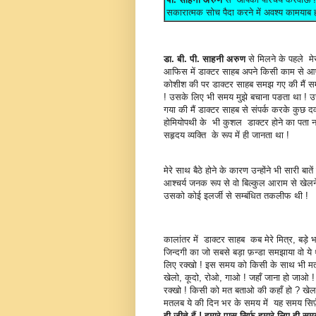
सकारात्मक सोच पैदा करने में अवश्य कामयाब ह
डा. बी. पी. साहनी अरुण
से मिलने के पहले मेर
आफिस में डाक्टर साहब अपने किसी काम से आए ह
कोशीश की पर डाक्टर साहब समझ गए की मैं समय क
! उसके लिए भी समय मुझे बचाना पङता था ! उस
गया की मैं डाक्टर साहब से संपर्क करके कुछ 
होमियोपथी के भी कुशल डाक्टर होने का पता 
सहृदय व्यक्ति के रूप में ही जानता था !
मेरे साथ बैठे होने के कारण उन्होंने भी सारी
आश्चर्य जनक रूप से वो बिल्कुल आराम से खेलन
उसको कोई इलर्जी से सम्बंधित तकलीफ थी !
कालांतर में डाक्टर साहब कब मेरे मित्र, बड़े
जिन्दगी का जो सबसे बड़ा फ़न्डा समझाया वो ये
लिए रक्खो ! इस समय को किसी के साथ भी मत 
खेलो, कूदो, रोओ, गाओ ! जहाँ जाना हो जाओ ! 
रक्खो ! किसी को मत बताओ की कहाँ हो ? खेलन
मतलब ये की दिन भर के समय में यह समय सिर
ही जीते हैं ! हमारे पास सिर्फ़ हमारे लिए ही स