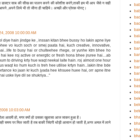
 डाक्टर साब की सीख का पालन करने की कोशीश करंगे,ताकी हम भी आप जैसे न सही
ba
पने ,अपने लिये भी तो जीना ही चाहिये। अच्छी और प्रेरक पोस्ट्।
bab
ba
ba
ba
 24, 2008 10:00:00 AM
ba
hol diye hain jindge ke , inssan kitan bhee bussy ho lakin apne liye
bal
tbhee vo kuch soch or smej paata hai, kuch creative, innovative,
ba
ai...life to busy hai or chulteehee rhege, or yunhe ktm bhee ho
ban
hai kee roj active or energtic or fresh hona bhee jruree hai....ab
um to driving krty hue waqt neekal laite hain. roj almost one hour
bar
us waqt ko hum kuch is treh hee utilise krtyn hain...lakin itne bde
bar
ortance ko jaan kr kuch jyada hee khsuee huee hai, orr apne itne
ba
ai uske liye dil se shukriya..."
bas
bas
be
bek
bel
 2008 10:03:00 AM
bet
bha
त-मौला आदमी हो, मगर क्‍यों हो उसका खुलासा आज जाकर हुआ है।
 सही समय पर मि‍ल जाती है तब बाकी जिंदगी थोड़ी आसान हो जाती है,अगर अमल में लाने
bha
bha
bha