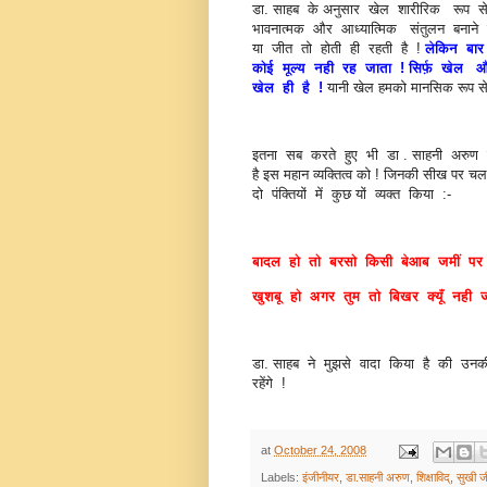
डा. साहब के अनुसार खेल शारीरिक रूप से
भावनात्मक और आध्यात्मिक संतुलन बनाने 
या जीत तो होती ही रहती है !
लेकिन बार
कोई मूल्य नही रह जाता ! सिर्फ़ खे
खेल ही है !
यानी खेल हमको मानसिक रूप से 
इतना सब करते हुए भी डा . साहनी अरुण प्
है इस महान व्यक्तित्व को ! जिनकी सीख पर च
दो पंक्तियों में कुछ यों व्यक्त किया :-
बादल हो तो बरसो किसी बेआब जमीं पर
खुशबू हो अगर तुम तो बिखर क्यूँ नही ज
डा. साहब ने मुझसे वादा किया है की उन
रहेंगे !
at
October 24, 2008
Labels:
इंजीनीयर
,
डा.साहनी अरुण
,
शिक्षाविद्
,
सुखी ज