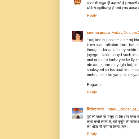
अपन भी खडूस ही कहलाते हैं। आदरणीय
थोडे से खूशमिजाज़ हो जायें।सच बताया आ
Reply
seema gupta
Friday, October
" aaj kee is post ne kitne raj k
kuch waqt nikalna jrure hai, 
thoughts ko aakar dey sekta h
jayege... lakin shayd sach kha 
mai or maire tanhayee ke liye h
ofc aane jane mey lgta hai, to 
shaksyeet se iss baat kee imp
mehnat se isko yan prstut kiya h
Regards
Reply
जितेन्द़ भगत
Friday, October 24,
मुझे तो पहले से मालूम था कि‍ आप मस्‍
कभी-कभी लगता है, बड़े-बुर्जुग की सीख
का थोड़ा भी प्रयास कि‍या जाए।
Reply