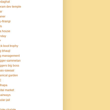
edaghat
ram dev temple
ar
aner
u-firangi
ds
la house
thday
P
ck boot trophy
g bhauji
og management
ogger-sammelan
ggers big boss
nas-sawaal
anical garden
E
dhapa
ital market
-airways
ular-jail
late-chalate