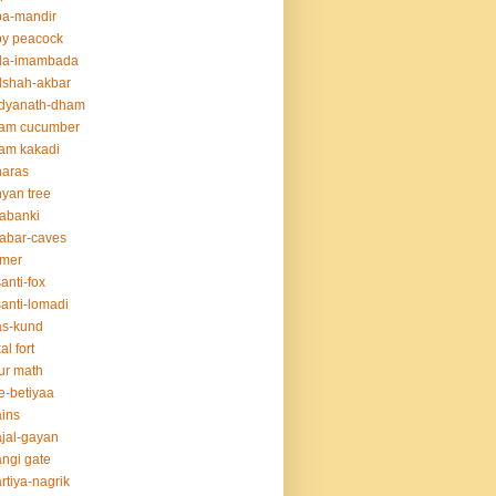
ba-mandir
y peacock
da-imambada
dshah-akbar
idyanath-dham
lam cucumber
am kakadi
naras
yan tree
abanki
abar-caves
rmer
anti-fox
anti-lomadi
as-kund
al fort
ur math
e-betiyaa
ins
jal-gayan
ngi gate
rtiya-nagrik