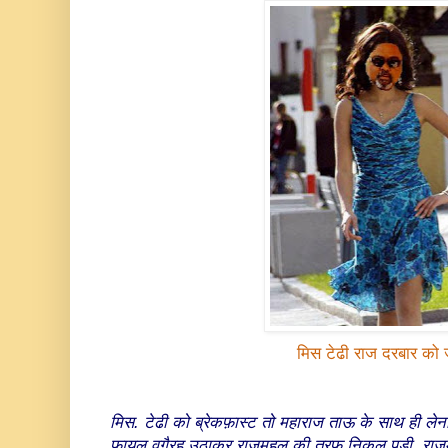
मिस टेढी राज दरबार को ज
मिस. टेढी को ब्रेकफ़ास्ट तो महाराज ताऊ के साथ ही ले
फ़ायल वगैरह उठाकर राजमहल की तरफ़ निकल पडी. राजमहल के