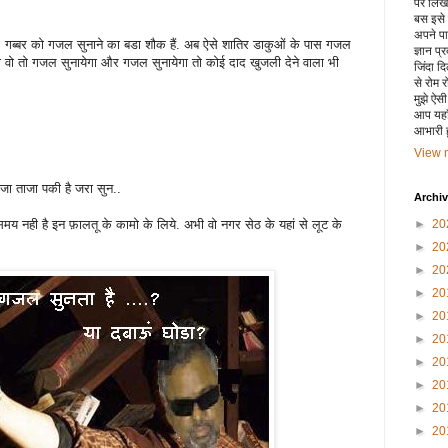
पर लिखा 
बस इसे
अपने पाय
ैं. गब्बर को गजल सुनाने का बडा शौक हैं. अब ऐसे शातिर डाकुओं के पास गजल
ज्ञान प्
ो तो गजल सुनायेगा और गजल सुनायेगा तो कोई दाद खुजली देने वाला भी
जिंदा द
से रोम 
मुझे ऐस
आप यहाँ
आभारी हू
View m
जा ताजा पकी है जरा सुन..
Archi
झे समय नही है इन फ़ालतू के कामो के लिये. अभी वो नगर सेठ के यहां से लूट के
►
20
►
20
►
20
►
20
►
20
►
20
►
20
►
20
►
20
►
20