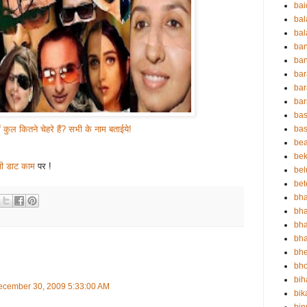
ba
ba
bal
ba
ban
bar
bar
ba
bas
bas
ं कुल कितने चेहरे हैं? सभी के नाम बताईये!
be
bek
ी डाट काम
पर !
bel
bet
bha
bha
bha
bha
bh
bho
bih
cember 30, 2009 5:33:00 AM
bik