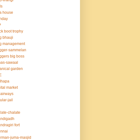
u-firangi
ds
la house
thday
P
ck boot trophy
g bhauji
og management
ogger-sammelan
ggers big boss
nas-sawaal
anical garden
E
dhapa
ital market
-airways
ular-jail
late-chalate
andigadh
ndragiri fort
nnai
rman-juma-masjid