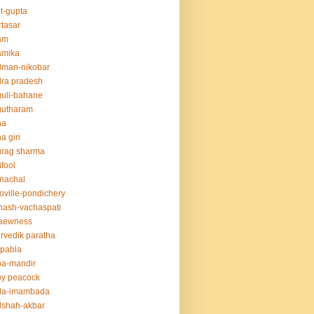
t-gupta
tasar
am
amika
dman-nikobar
ra pradesh
uli-bahane
gutharam
na
a giri
urag sharma
ifool
nachal
oville-pondichery
nash-vachaspati
aewness
rvedik paratha
.pabla
ba-mandir
y peacock
da-imambada
dshah-akbar