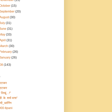
November
(13)
October
(15)
September
(20)
August
(30)
July
(31)
June
(31)
May
(33)
April
(31)
March
(30)
February
(26)
January
(26)
08
(143)
s
हटाकर
हटाकर
ा लिखूं…!"
डी. के. शर्मा वत्स”
्दी_ब्लॉगिंग
00-tipani