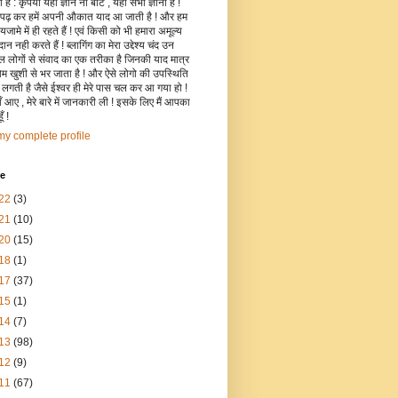
है : कृपया यहाँ ज्ञान ना बांटे , यहाँ सभी ज्ञानी हैं !
 पढ़ कर हमें अपनी औकात याद आ जाती है ! और हम
जामे में ही रहते हैं ! एवं किसी को भी हमारा अमूल्य
रदान नही करते हैं ! ब्लागिंग का मेरा उद्देश्य चंद उन
िल लोगों से संवाद का एक तरीका है जिनकी याद मात्र
रोम खुशी से भर जाता है ! और ऐसे लोगो की उपस्थिति
ी लगती है जैसे ईश्वर ही मेरे पास चल कर आ गया हो !
 आए , मेरे बारे में जानकारी ली ! इसके लिए मैं आपका
ँ !
y complete profile
ve
22
(3)
21
(10)
20
(15)
18
(1)
17
(37)
15
(1)
14
(7)
13
(98)
12
(9)
11
(67)