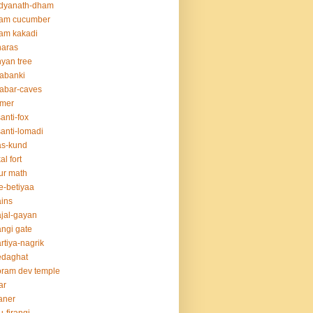
idyanath-dham
lam cucumber
am kakadi
naras
yan tree
abanki
abar-caves
rmer
anti-fox
anti-lomadi
as-kund
al fort
ur math
e-betiyaa
ins
jal-gayan
ngi gate
rtiya-nagrik
edaghat
ram dev temple
ar
aner