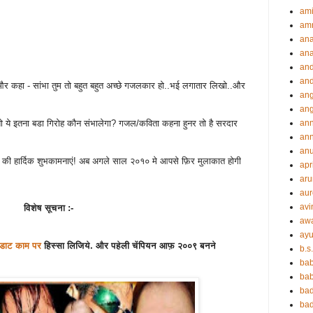
ami
amr
an
an
an
and
और कहा - सांभा तुम तो बहुत बहुत अच्छे गजलकार हो..भई लगातार लिखो..और
ang
an
ो ये इतना बडा गिरोह कौन संभालेगा? गजल/कविता कहना हुनर तो है सरदार
an
ann
an
 की हार्दिक शुभकामनाएं! अब अगले साल २०१० मे आपसे फ़िर मुलाकात होगी
apr
aru
aur
avi
विशेष सूचना :-
aw
ayu
डाट काम पर
हिस्सा लिजिये. और पहेली चेंपियन आफ़ २००९ बनने
b.s
ba
bab
ba
ba