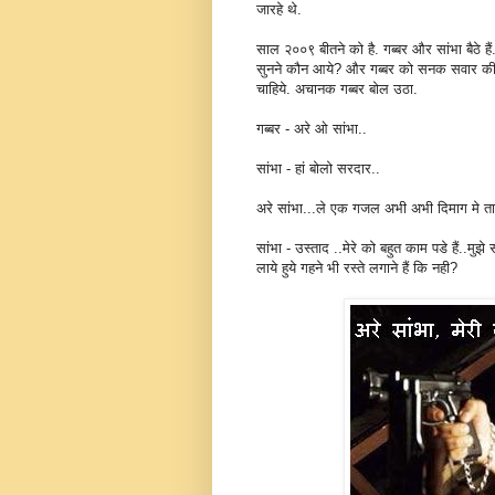
जारहे थे.
साल २००९ बीतने को है. गब्बर और सांभा बैठे ह
सुनने कौन आये? और गब्बर को सनक सवार की व
चाहिये. अचानक गब्बर बोल उठा.
गब्बर - अरे ओ सांभा..
सांभा - हां बोलो सरदार..
अरे सांभा...ले एक गजल अभी अभी दिमाग मे ता
सांभा - उस्ताद ..मेरे को बहुत काम पडे हैं..मु
लाये हुये गहने भी रस्ते लगाने हैं कि नही?