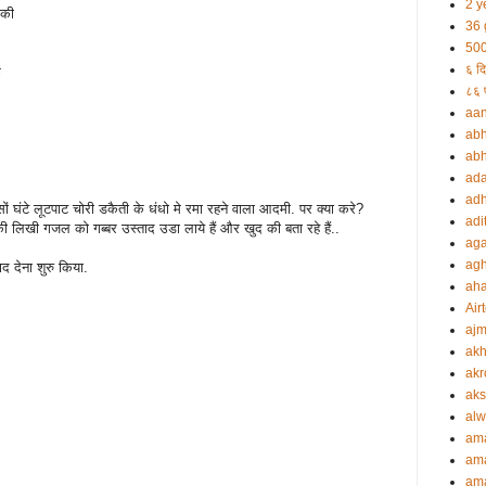
2 y
 की
36 
500
६ दि
क
८६ प
aa
abh
abh
ada
adh
 घंटे लूटपाट चोरी डकैती के धंधो मे रमा रहने वाला आदमी. पर क्या करे?
adi
ी लिखी गजल को गब्बर उस्ताद उडा लाये हैं और खुद की बता रहे हैं..
aga
agh
ाद देना शुरु किया.
ah
Airt
ajm
akh
akr
aks
alw
am
am
ama