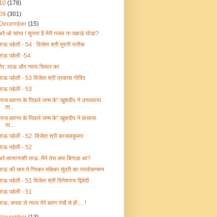
10
(178)
09
(301)
December
(15)
अरे ओ सांभा ! सुनता है मेरी गजल या दबाऊं घोडा?
ताऊ पहेली - 54 : विजेता श्री मुरारी पारीक
ताऊ पहेली -54
शेर, ताऊ और न्याय सियार का
ताऊ पहेली - 53 विजेता श्री प्रकाश गोविंद
ताऊ पहेली - 53
"राज ब्लागर के पिछले जन्म के" खुशदीप ने उगलवाया
ता...
"राज ब्लागर के पिछले जन्म के" खुशदीप ने फ़ंसाया
ता...
ताऊ पहेली - 52 :विजेता श्री काजलकुमार
ताऊ पहेली - 52
अरे सत्यानाशी ताऊ..मैने तेरा क्या बिगाडा था?
ताऊ की चाय मे गिरकर मक्षिका सुंदरी का परलोकगमन
ताऊ पहेली - 51 विजेता श्री दिनेशराय द्विवेदी
ताऊ पहेली - 51
ाऊ, करवा ले न्याय तेरे ब्लाग पंचों से ही.... !