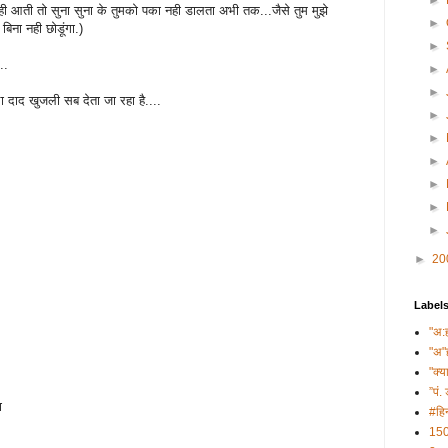
►
ी आती तो सुना सुना के तुमको पका नही डालता अभी तक...जैसे तुम मुझे
►
िना नही छोडूंगा.)
►
..
►
►
ा दाद खुजली सब देता जा रहा है....
►
►
►
►
►
►
►
20
Label
"अ:
"अ"
"क्य
”पं. 
ा
#हिन
150