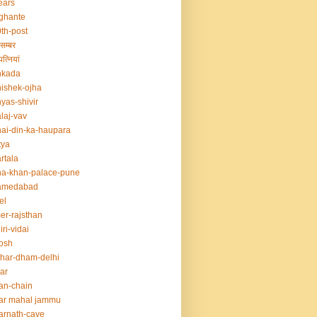
ears
ghante
th-post
सम्बर
त्नियां
nkada
ishek-ojha
yas-shivir
laj-vav
ai-din-ka-haupara
tya
rtala
a-khan-palace-pune
amedabad
el
er-rajsthan
iri-vidai
osh
har-dham-delhi
ar
an-chain
ar mahal jammu
rnath-cave