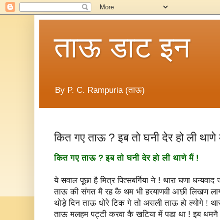
ताऊ डाट इन
By P. C. Rampuria (ताऊ)
कित गए ताऊ ? इब तो घनी देर हो ली थाणे मै
कित गए ताऊ ? इब तो घनी देर हो ली थाणे मैं !
ये सवाल पूछा है मित्र पित्सबर्गिया ने ! थारा घणा धन्यवा
ताऊ की संगत मै रह कै थम भी हरयाणवी आछी लिखण लाग 
थोड़े दिन ताऊ धोरे टिक गे तो असली ताऊ हो ल्योगे ! थ
ताऊ मलहम पट्टी करवा कै खटिया में पडा था ! इब थमनै प