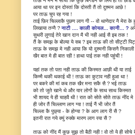
ताऊ नै मन मे सोचा कि कुछ बिगडने के लिये ही तो छोड क
आया था पर इन दोस्तां कि दोस्ती तैं तो दुश्मन आछे !
पर ताऊ चुप रह गया !
ताई फ़िर चिल्लाकै पुछण लाग गी -- वो थाणेदार नै मेरा के 
लिखाया तन्नै ?
नाटी .... काली कोयल... कानी... ?
अरे
सुथरी लुगाई तेरे खान दान मै भी नही आई सै इब तक !
तैं के समझ के बोल्या ये सब ? इब ताऊ की तो सीट्टी पिट्
ताऊ के समझ मे नही आया कि यो दुश्मनी किसनै निकाली 
खैर बात मे ही बात रही ! हाथा पाई तक नही पहुंची !
यहां तक तो पता नही ताऊ की किस्मत आछी थी या ताई
किम्मै थकी थकाई थी ! ताऊ का कुटाव नही हुआ था !
पर बकरे की मां कब तक खैर मना सकै सै ? भई ताऊ
को तो जुते खाने थे और यार लोगों के साथ साथ किस्मत
भी शायद ये ही चाहवै थी ! रात को सोते सोते ताऊ नींद मे
ही जोर तैं चिल्लाण लाग ग्या ! ताई नैं भी जोर तैं
चिल्ला कै पुछ्या - के होग्या ? के आग लाग री सै ?
इतनी रात गये क्युं रुक्के मारण लाग रया सै ?
ताऊ को नींद मैं कुछ सुझ तो बैठी नही ! वो तो ये ही सोचे 