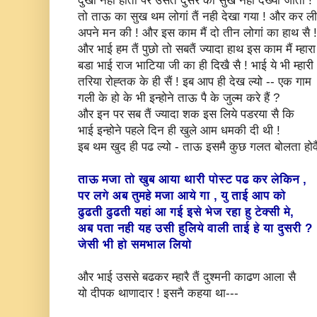
दुखी नही होता पर उसतैं दुसरे का सुख नही देख्या जाता !
तो ताऊ का सुख थम लोगां तैं नही देखा गया ! और कर ली
अपने मन की ! और इस काम मैं दो तीन लोगां का हाथ सै !
और भाई हम तैं पुछो तो सबतैं ज्यादा हाथ इस काम मैं म्हारा
बडा भाई राज भाटिया जी का ही दिखै सै ! भाई ये भी म्हारी
तरिया रोह्तक के ही सैं ! इब आप ही देख ल्यो -- एक गाम
गली के हो के भी इन्होने ताऊ पै के जुल्म करे हैं ?
और इन पर सब तैं ज्यादा शक इस लिये पडरया सै कि
भाई इन्होने पहले दिन ही खुले आम धमकी दी थी !
इब थम खुद ही पढ ल्यो - ताऊ इसमै कुछ गलत बोलता होवै
ताऊ मजा तो खुब आया थारी पोस्ट पढ कर लेकिन ,
पर लगे अब तुमहे मजा आये गा , यु ताई आप को
ढुढती ढुढती यहां आ गई इसे भेज रहा हु टेक्सी मे,
अब पता नही यह उसी हुलिये वाली ताई हे या दुसरी ?
जेसी भी हो समभाल लियो
और भाई उससे बढकर म्हारै तैं दुश्मनी काढण आला सै
यो दीपक थाणादार ! इसनै कहया था---