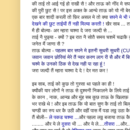
की ताई तो आई गई हो राखी सै ! और ताऊ को नींद मे सपन
की पुरी छुट सै ! पर इस अक्ल के आन्धे ताऊ को यो नी बे
एक बार शादी करली तो फ़िर असल मे तो क्या
सपने मे भी 
देखने की छुट ताईयों
तैं नही मिल्या
करती !
खैर साब ... त
मै ही बोल्या- अर म्हारा चश्मा दे जरा जल्दी से ...
ताई नै पुछ्या - क्यों ? इब रात नै सोतै समय चशमें चढाकै
जनेत मैं जाणा सै ?
ताऊ बोल्या -
पहलम बार सपने मे इतनी सुथरी सुथरी (C
जवान जवान छोरियां मेरे तैं प्यार करण लाग री सै और मैं बि
चश्मे के उनको ठिक से देख नही पा रहा हूं !
जरा जल्दी तैं म्हारा चश्मा दे दे ! देर मत कर !
इब साब, ताई को कुछ तो गुस्सा था पहले का ही !
क्योंकी यार लोगों ने ताऊ से दुश्मनी निकालने के लिये ताई
के कान , नाक, आन्ख और मुंह सब कुछ ताऊ के खिलाफ़
भर राखे थे ! और इब ताऊ कि यो बात सुण कै ताई तो बिल
चण्डी का रुप धर कै उठी और वहीं पास मैं पडा लठ्ठ उठा क
तैं बोली--
ले पकड चश्मा ...
और पहला लठ्ठ बजाया ताऊ कै
........ और ये ले
दुसरा
भी ... और ये ले....
तीसरा
...और..