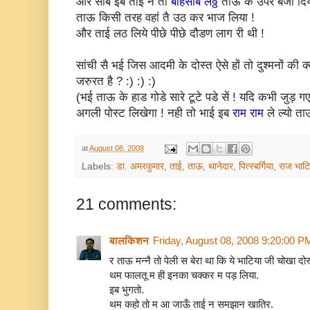
और साब इब ताई नै तो
बेहिसाब लठ्ठ
ताऊ के उपर बजा दिये
ताऊ किसी तरह वहां तै उठ कर भाज लिया !
और ताई लठ लिये पीछे पीछे दौडण लाग री थी !
सांची सै भई जिस आदमी के दोस्त ऐसे हों तो दुश्मनों की क्
जरुरत है ? :) :) :)
(भई ताऊ के हाड गोडे सारे टूटे पडे सें ! यदि कभी जुड़ ग
अगली पोस्ट लिखेगा ! नही तो भाई इब
राम राम
ले ल्यो ता
at
August 08, 2008
Labels:
डा. अमरकुमार
,
ताई
,
ताऊ
,
थानेदार
,
पित्स्बर्गिया
,
राज भाटि
21 comments:
बालकिशन
Friday, August 08, 2008 9:20:00 P
र ताऊ मन्नै तो पेली स बेरा था कि ये भाटिया जी चोखा दो
थम फालतू म ही इनका चक्कर म पड़ लिया.
इब भुगतो.
थम कहो तो म आ जाऊँ ताई न समझान खातिर.