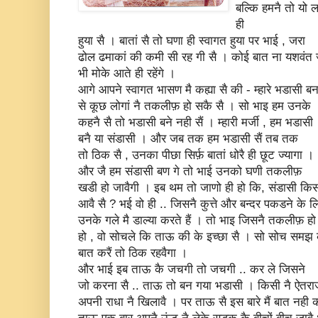
बल्कि हमनै तो यो ल
ही
हुया सै । बातां सै तो घणा ही स्वागत हुया पर भाई , जरा
ढोल ढमाकां की कमी सी रह गी सै । कोई बात ना यशवंत
भी मोके आते ही रहेंगे ।
आगे आपने स्वागत भासण मै कह्या सै की - म्हारे भडासी बन
से कूछ लोगां नै तकलीफ़ हो सकै सै । सो भाइ हम उनके
कहनै सै तो भडासी बने नही सैं । म्हारी मर्जी , हम भडासी
बनै या संडासी । और जब तक हम भडासी सैं तब तक
तो ठिक सै , उनका पीछा सिर्फ़ बातां धोरै ही छूट ज्यागा ।
और जै हम संडासी बण गे तो भाई उनको घणी तकलीफ़
खडी हो जावैगी । इब थम तो जाणो ही हो कि, संडासी कि
आवै सै ? भई वो ही .. जिसनै कुत्ते और बन्दर पकडने के लि
उनके गले मै डाल्या करते हैं । तो भाइ जिसनै तकलीफ़ हो
हो , वो सोचले कि ताऊ की के इच्छा सै । सो सोच समझ
बात करैं तो ठिक रहवैगा ।
और भाई इब ताऊ कै जचगी तो जचगी .. कर ले जिसने
जो करना सै .. ताऊ तो बन गया भडासी । किसी नै ऐतरा
अपनी राधा नै खिलावै । पर ताऊ सै इस बारे मैं बात नही 