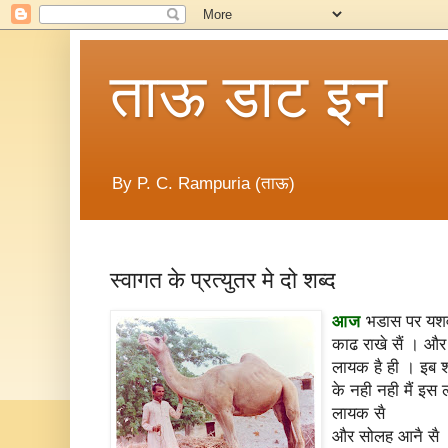
ताऊ डाट इन
By P. C. Rampuria (ताऊ)
स्वागत के प्रत्युतर मे दो शब्द
आज
भडास पर यशवंत
काढ राखे सैं । और
लायक है ही । इब शरम
के नही नही मैं इ
लायक सै
और सोलह आनै सै ।