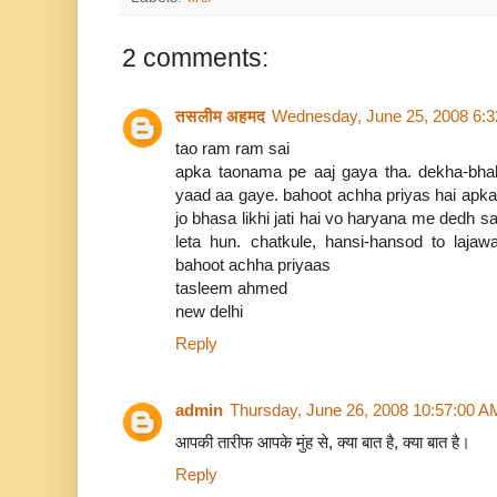
2 comments:
तसलीम अहमद
Wednesday, June 25, 2008 6:
tao ram ram sai
apka taonama pe aaj gaya tha. dekha-bhal
yaad aa gaye. bahoot achha priyas hai apka. 
jo bhasa likhi jati hai vo haryana me dedh 
leta hun. chatkule, hansi-hansod to laja
bahoot achha priyaas
tasleem ahmed
new delhi
Reply
admin
Thursday, June 26, 2008 10:57:00 A
आपकी तारीफ आपके मुंह से, क्या बात है, क्या बात है।
Reply