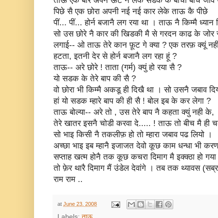
ताऊ एक बार अपनै ऊंट नै लेके सडक कै बीचों बीच जावै
पिछे सै एक छोरा अपनी नई नई कार लेके ताऊ कै पीछे
पीं... पीं... होर्न बजानै लग रया था । ताऊ नै किम्मै ध्यान
सो उस छोरे नै कार की खिडकी मै से गरदन काढ के जोर
लगाई-- ओ ताऊ तेरे कान फ़ूट गे क्या ? एक तरफ़ क्यूं नह
हटता, इतनी देर से होर्न बजानै लग रहा हूं ?
ताऊ-- अरे छोरे ! ताता (गर्म) क्युं हो रया सै ?
यो सडक के तेरे बाप की सै ?
वो छोरा भी किम्मै अकडू ही दिखै था । सो उसनै जबाव दि
हां यो सडक म्हारे बाप की ही सै ! बोल इब के कर लेगा ?
ताऊ बोल्या-- अरे तो , उस तेरे बाप नै कहता क्युं नही के,
तेरे खातर इसनै चोडी करवा दे..... ! ताऊ तो बीच मै ही 
सो भाइ किसी नै तकलीफ़ हो तो म्हारा जबाव पढ लियो ।
अच्छा भाइ इब म्हानै इजाजत देवो कूछ काम धन्धा भी कर
सप्ताह खत्म होनै तक कूछ कचरा दिमाग मै इक्क्ठा हो गया
तो फ़ेर थारै दिमाग मैं उंडेल देवांगे । तब तक थ्यावस (सब्
राम राम ..
at
June 23, 2008
Labels:
ताऊ