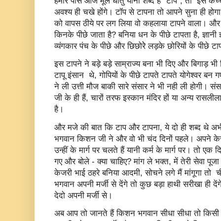
हमारे पास आज मूल धातु यानी शब्द है "टॉप", तो इस कच्
अवश्य ही चखे होंगे। टॉप से टापना तो आपने सुना ही ह
को वापस ठीये पर लग लिया वो कहलाया टापने वाला। और य
किनके पीछे जाता है? बनिया धन के पीछे टापता है, ज्ञानी 
व्यंगकार पंच के पीछे और छिछोरेे लड़के छोरियों के पीछे टाप
इस टापने ने बड़े बड़े साम्राज्य बना भी दिए और बिगाड़ भी
टापू इंसान थे, गोपियों के पीछे टापते टापते योगेश्वर 
ने ली उत्ती मौज बाकी सारे संसार ने भी नही ली होगी। स
जी के ही हैं, चारों तरफ इस्कान मंदिर हों या अन्य रासल
है।
और मजे की बात कि टाप और टापना, ये दो ही शब्द थे अ
भगवान किशन जी ने और वो भी चंद दिनों पहले। अपने के
उन्हीं के मार्ग पर चलते हैं यानी कर्म के मार्ग पर। तो ए
गए और बोले - क्या चाहिए? मांग ले भक्त, में तेरी सेवा पूजा
केजरी भाई ठहरे बनिया आदमी, सोचने लगे मैं मांगूगा तो 
भगवान अपनी मर्जी से देंगे तो कुछ बड़ा हाथी सरीखा ही दें
देदो अपनी मर्जी से।
अब आप तो जानते हैं किशन भगवान सीधा सीधा तो किसी क