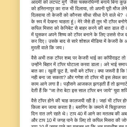
आदमी को लटपट मुर्गे जैसा चक्करघिन्नी बनाये बिना कुछ भ
को हस्तिनापुर का राज भी दिलाया, तो अपनी पूरी मौज ले
दिलवाया तो केजरी को कौनसा सीधा सीधा देने वाले थे? अतः
के रूप में देखना चाहता हूं। मेरे जैसे ही तुम भी टॉपर ब
कपिल मिसरा को केनिबेट से बाहर करने की बात डाल द
में घुसकर अपने शिष्य को टॉपर बनाने के लिए उससे रोज 
कर दिए। उसके बाद से सारे शोशल मीडिया में केजरी के 
मुरली वाले कि जय।
वैसे अभी तक टॉपर शब्द पर केजरी भाई का कॉपीराइट तो हुआ 
उन्होंने बिहार में टॉपर घोटाला करवा डाला। अरे भाई सम
बात का। खुली छूट है, सभी बने टॉपर। क्या जरूरी है क
नही बना जा सकता? और गणेश तो टॉपर भी इस लेवल का ब
काम आने लगा है। पड़ौसने आजकल झगड़ती हैं तो झन्ना
देती हैं कि "जा तेरा बेटा इस साल टॉपर बन जाये" युवा 
वैसे टॉपर होने की चाह कालजयी रही है। जहां भी टॉपर हो
किला बन जाया करता है। ब्लागिंग के जमाने में चिठ्ठाजगत 
दिन रात लगे रहते थे। टाप 40 में आने का मतलब की अब
और टाप 10 में जगह पाने के लिए तो कपिल मिसरा की जो
टाप 10 में जगह पाने का मतलब था कि अब मठाधीश बन ग