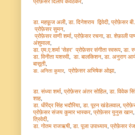
प्रोफ़ेसर दिलीप कवठेकर
,
डा. महफ़ूज अली
,
डा. दिनेशराय द्विवेदी
,
प्रोफ़ेसर ब
प्रोफ़ेसर सुमन
,
प्रोफ़ेसर वाणी शर्मा
,
प्रोफ़ेसर रचना
,
डा. शेफ़ाली पाण
अंशुमाला
,
डा. एम.ए.शर्मा ’सेहर’
प्रोफ़ेसर संगीता स्वरूप
,
डा. स्
डा. विनीता यशस्वी
,
डा. बालकिशन
,
डा. अनुराग आर्
बासूती
,
प्रोफ़ेसर अभिषेक ओझा
,
डा. अनिता कुमार
,
डा. संध्या शर्मा
,
प्रोफ़ेसर अंतर सोहिल
,
डा. विवेक सि
शाह
,
डा. धीरेंद्र सिंह भदौरिया
,
डा. पूरन खंडेलवाल
,
प्रोफ
प्रोफ़ेसर संजय कुमार भास्कर
,
प्रोफ़ेसर युनुस खान
त्रिवेदी
,
डा. गोतम राजऋषी
,
डा. पूजा उपाध्याय
,
प्रोफ़ेसर रं