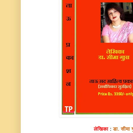
लेखिका
:
डा. सीमा ग