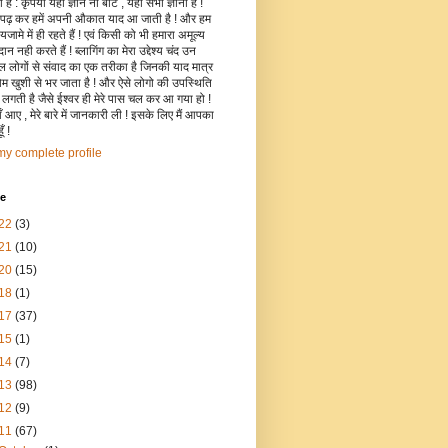
है : कृपया यहाँ ज्ञान ना बांटे , यहाँ सभी ज्ञानी हैं !
 पढ़ कर हमें अपनी औकात याद आ जाती है ! और हम
जामे में ही रहते हैं ! एवं किसी को भी हमारा अमूल्य
रदान नही करते हैं ! ब्लागिंग का मेरा उद्देश्य चंद उन
िल लोगों से संवाद का एक तरीका है जिनकी याद मात्र
रोम खुशी से भर जाता है ! और ऐसे लोगो की उपस्थिति
ी लगती है जैसे ईश्वर ही मेरे पास चल कर आ गया हो !
 आए , मेरे बारे में जानकारी ली ! इसके लिए मैं आपका
ँ !
y complete profile
ve
22
(3)
21
(10)
20
(15)
18
(1)
17
(37)
15
(1)
14
(7)
13
(98)
12
(9)
11
(67)