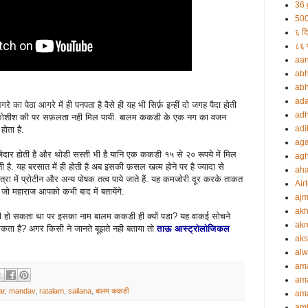
36 
500
६ दि
८६ प
aa
abh
abh
ada
 का पेठा आगरे में ही पनपता है वैसे ही यह भी सिर्फ़ इन्हीं दो जगह पैदा होती
adh
की कोशीश की पर सफ़लता नही मिल पायी. बालम ककडी के एक नग का वजन
adi
ोता है.
aga
ार होती है और थोडी सस्ती भी है यानि एक ककडी १५ से २० रूपये में मिल
agh
ती है. यह बरसात में ही होती है अब इसकी फ़सल खत्म होने पर है ज्यादा से
ah
ात्रा में प्रोटीन और अन्य पोषक तत्व पाये जाते हैं. यह कमजोरी दूर करके ताकत
Airt
, जो महाराज आपको कभी बाद में बतायेंगे.
ajm
akh
 हो सकता था पर इसका नाम बालम ककडी ही क्यों पडा? यह वाकई सोचने
akr
 सकता है? अगर किसी ने जानते बूझते नही बताया तो
ताऊ आस्ट्रोलोजिकल
aks
alw
am
am
ar
,
mandav
,
ratalam
,
sailana
,
बालम ककडी
ama
ami