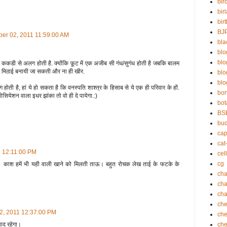
bir
bir
bir
BJ
ber 02, 2011 11:59:00 AM
bla
blo
bl
कडी से अलग होती है. क्योंकि फ़ूट में एक अजीब सी गंध/सुगंध होती है जबकि बालम
ो मिठाई बनायी जा सकती और ना ही खीर.
bl
blo
होती है, हां ये हो सकता है कि वनस्पति शाश्त्र के हिसाब से ये एक ही परिवार के हों.
bo
ियेशन वाला इधर झांका तो वो ही दे पायेगा.:)
bot
BS
bu
cap
cat
1 12:11:00 PM
cell
cg
ाश हमें भी यही वाली खाने को मिलती ताऊ। बहुत रोचक लेख ताई के फटके के
cha
ch
cha
che
2, 2011 12:37:00 PM
che
याद रहेगा।
che