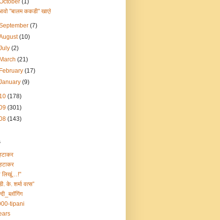
October
(1)
आवो "बालम ककडी" खाएं!
September
(7)
August
(10)
July
(2)
March
(21)
February
(17)
January
(9)
10
(178)
09
(301)
08
(143)
s
हटाकर
हटाकर
ा लिखूं…!"
डी. के. शर्मा वत्स”
्दी_ब्लॉगिंग
00-tipani
ears