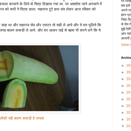
पर लिखा 
़ैसला करवाने के लिये वो चित्र दिखाया गया था. पर अफ़्सोस जाने अनजाने में
बस इसे
ाज को सभी ने पिटवा डाला. महाराज टूटे हाथ पांव लेकर आज रविवार को
अपने पाय
ज्ञान प्
जिंदा द
से रोम 
का कहा था और महाराज सेव और टमाटर तो सही ले आये और ये मत भूलिये कि
मुझे ऐस
 की जगह बालम ककडी ले आये. और घर आकर ताई से बहस भी करने लगे कि ये
आप यहाँ
आभारी हू
View m
Archi
►
20
►
20
►
20
►
20
►
20
►
20
►
20
►
20
 लौकी नही बालम ककडी है जनाब!
►
20
▼
20