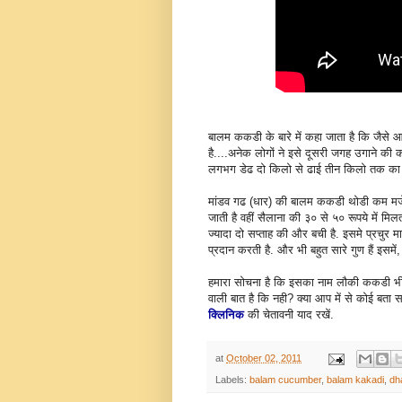
बालम ककडी के बारे में कहा जाता है कि जैसे आगरे
है....अनेक लोगों ने इसे दूसरी जगह उगाने 
लगभग डेढ दो किलो से ढाई तीन किलो तक का ह
मांडव गढ (धार) की बालम ककडी थोडी कम मजेद
जाती है वहीं सैलाना की ३० से ५० रूपये में मिल
ज्यादा दो सप्ताह की और बची है. इसमे प्रचुर म
प्रदान करती है. और भी बहुत सारे गुण हैं इसमें
हमारा सोचना है कि इसका नाम लौकी ककडी भी
वाली बात है कि नही? क्या आप में से कोई बता
क्लिनिक
की चेतावनी याद रखें.
at
October 02, 2011
Labels:
balam cucumber
,
balam kakadi
,
dh