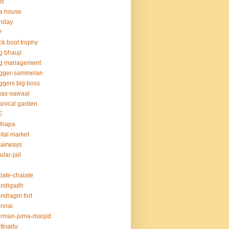
ds
la house
thday
P
ck boot trophy
g bhauji
og management
ogger-sammelan
ggers big boss
nas-sawaal
anical garden
E
dhapa
ital market
-airways
ular-jail
late-chalate
andigadh
ndragiri fort
nnai
rman-juma-masjid
ttnadu