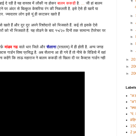
▼
ई दे रही है यह वास्तव में लौकी ना होकर
बालम ककडी
है
. ...
जी हां बालम
ने पर अंदर से बिल्कुल केशरिया रंग की निकलती है. इसे ऐसे ही खायें या
ार. ज्यादातर लोग इसे यूं ही काटकर खाते हैं
►
►
 से खाते हैं और दूर दूर अपने रिश्तेदारो को भिजवाते हैं. कई तो इसके ऐसे
►
ेदारों को भी भिजवाते हैं. यह तोडने के बाद १५/२० दिनों तक सामान्य टेंपरेचर पर
►
►
्फ़
मांडव गढ
वाले धार जिले और
सैलाना
(रतलाम) में ही होती है. अन्य जगह
►
टस गार्डन विश्व प्रसिद्ध है. अब सैलाना आ ही गये हैं तो नीचे के विडियो में वहां
वरना कहेंगे कि ताऊ महाराज ने बालम ककडी तो खिला दी पर कैक्टस गार्डन नही
►
20
►
20
►
20
Label
"अ:
"अ"
"क्य
”पं. 
#हिन
150
2 y