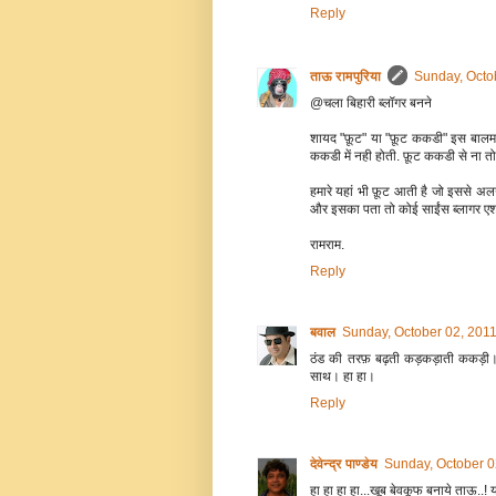
Reply
ताऊ रामपुरिया
Sunday, Octo
@चला बिहारी ब्लॉगर बनने
शायद "फ़ूट" या "फ़ूट ककडी" इस बालम क
ककडी में नही होती. फ़ूट ककडी से ना त
हमारे यहां भी फ़ूट आती है जो इससे अलग 
और इसका पता तो कोई साईंस ब्लागर एशोस
रामराम.
Reply
बवाल
Sunday, October 02, 201
ठंड की तरफ़ बढ़ती कड़कड़ाती ककड़ी। क
साथ। हा हा।
Reply
देवेन्द्र पाण्डेय
Sunday, October 0
हा हा हा हा...खूब बेवकूफ बनाये ताऊ..! 