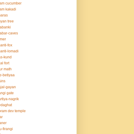
lam cucumber
am kakadi
naras
yan tree
abanki
abar-caves
rmer
anti-fox
anti-lomadi
as-kund
al fort
ur math
e-betiyaa
ins
jal-gayan
ngi gate
rtiya-nagrik
edaghat
ram dev temple
ar
aner
u-firangi