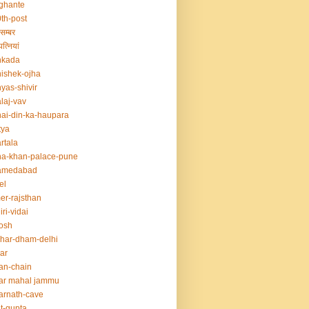
ghante
th-post
सम्बर
त्नियां
nkada
ishek-ojha
yas-shivir
laj-vav
ai-din-ka-haupara
tya
rtala
a-khan-palace-pune
amedabad
el
er-rajsthan
iri-vidai
osh
har-dham-delhi
ar
an-chain
ar mahal jammu
rnath-cave
t-gupta