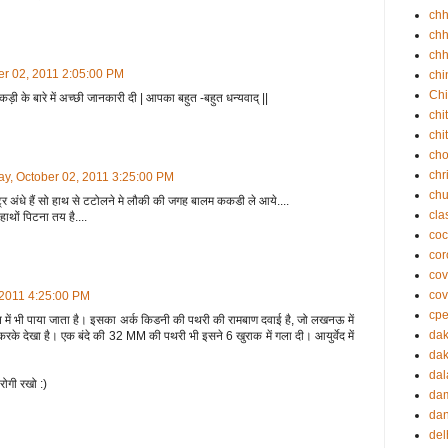
ch
chh
chh
er 02, 2011 2:05:00 PM
chi
Chi
 के बारे में अच्छी जानकारी दी | आपका बहुत -बहुत धन्यवाद् ||
chi
chi
cho
chr
y, October 02, 2011 3:25:00 PM
ch
्र अंधे हैं सो हाथ से टटोलने मे लौकी की जगह बालम ककडी ले आये....
cla
हाथों पिटना तय है....
coc
cor
cov
cov
 2011 4:25:00 PM
cp
न में भी पाया जाता है। इसका अर्क किडनी की पथरी की रामबाण दवाई है, जो लखनऊ में
da
करके देखा है। एक बंदे की 32 MM की पथरी भी इसने 6 खुराक में गला दी। आयुर्वेद में
dak
dal
गी रखो :)
da
dan
del