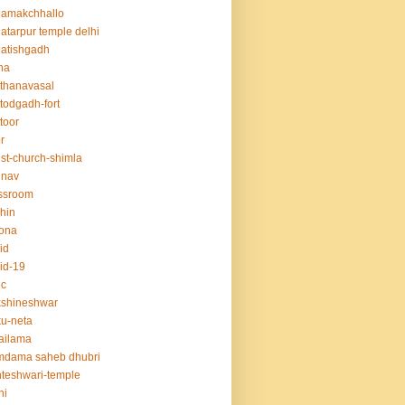
hamakchhallo
atarpur temple delhi
atishgadh
na
thanavasal
ttodgadh-fort
ttoor
r
ist-church-shimla
unav
ssroom
hin
ona
id
id-19
ec
kshineshwar
u-neta
ailama
mdama saheb dhubri
teshwari-temple
hi