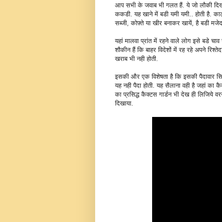
आप सभी के जवाब भी गलत हैं. ये जो लौकी दिखा
ककडी. यह खाने में बडी यमी यमी.. होती है. काट
सब्जी, कोफ़्ते या खीर बनाकर खायें, है बडी मजेद
यहां मालवा प्रांत में रहने वाले लोग इसे बडे चाव
शौकीन हैं कि बाहर विदेशों में रह रहे अपने रिश्त
खराब भी नही होती.
इसकी और एक विशेषता है कि इसकी पैदावार सिर
यह नही पैदा होती. यह सैलाना वही है जहां का कैक्
का प्रसिद्ध कैक्टस गार्डन भी देख ही लिजिये 
दिखाया.