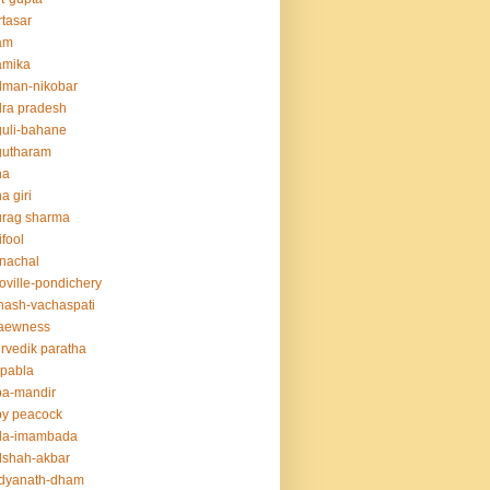
tasar
am
amika
dman-nikobar
ra pradesh
uli-bahane
gutharam
na
a giri
urag sharma
ifool
nachal
oville-pondichery
nash-vachaspati
aewness
rvedik paratha
.pabla
ba-mandir
y peacock
da-imambada
dshah-akbar
idyanath-dham