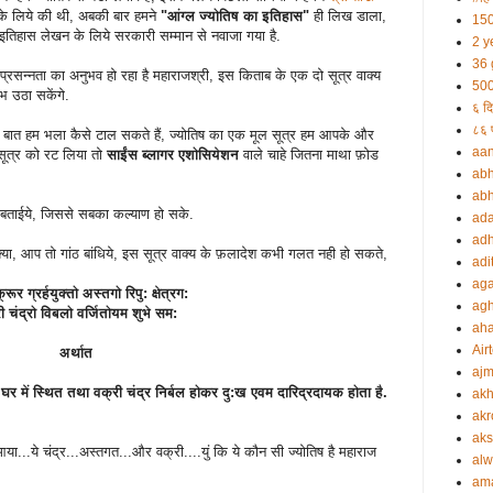
े लिये की थी, अबकी बार हमने
"आंग्ल ज्योतिष का इतिहास"
ही लिख डाला,
150
िहास लेखन के लिये सरकारी सम्मान से नवाजा गया है.
2 y
36 
रसन्नता का अनुभव हो रहा है महाराजश्री, इस किताब के एक दो सूत्र वाक्य
500
भ उठा सकेंगे.
६ दि
८६ प
 बात हम भला कैसे टाल सकते हैं, ज्योतिष का एक मूल सूत्र हम आपके और
aa
 सूत्र को रट लिया तो
साईंस ब्लागर एशोसियेशन
वाले चाहे जितना माथा फ़ोड
abh
abh
्र बताईये, जिससे सबका कल्याण हो सके.
ada
adh
्या, आप तो गांठ बांधिये, इस सूत्र वाक्य के फ़लादेश कभी गलत नही हो सकते,
adi
aga
रूर ग्रर्हयुक्तो अस्तगो रिपु: क्षेत्रग:
agh
ी चंद्रो विबलो वर्जितोयम शुभे सम:
ah
Airt
अर्थात
ajm
घर में स्थित तथा वक्री चंद्र निर्बल होकर दु:ख एवम दारिद्रदायक होता है.
akh
akr
aks
...ये चंद्र...अस्तगत...और वक्री....युं कि ये कौन सी ज्योतिष है महाराज
alw
am