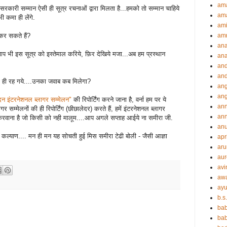
am
सरकारी सम्मान ऐसी ही सूत्र रचनाओं द्वारा मिलता है...हमको तो सम्मान चाहिये
ama
 कमा ही लेंगे.
ami
कर सकते हैं?
amr
an
प भी इस सूत्र को इस्तेमाल करिये, फ़िर देखिये मजा...अब हम प्रस्थान
an
an
and
की ही रह गये....उनका जवाब कब मिलेगा?
ang
an
दन इंटरनेशनल ब्लागर सम्मेलन"
की रिपोर्टिंग करने जाना है, वर्ना हम पर ये
an
गर सम्मेलनों की ही रिपोर्टिंग (छीछालेदर) करते हैं, हमें इंटरनेशनल ब्लागर
ann
ू करवाना है जो किसी को नही मालूम....आप अगले सप्ताह आईये ना समीरा जी.
an
 कल्याण.... मन ही मन यह सोचती हुई मिस समीरा टेढी बोली - जैसी आज्ञा
apr
aru
aur
avi
aw
ayu
b.s
ba
bab