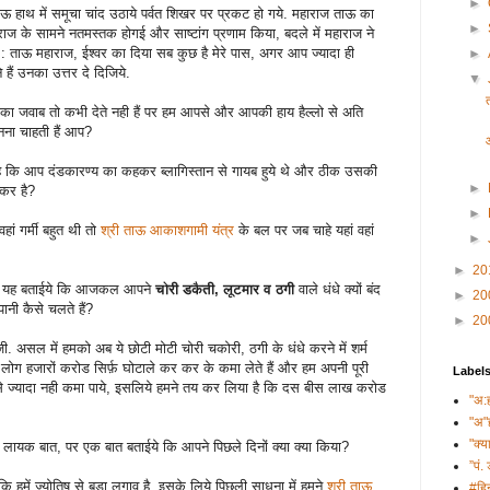
►
ताऊ हाथ में समूचा चांद उठाये पर्वत शिखर पर प्रकट हो गये. महाराज ताऊ का
►
ाज के सामने नतमस्तक होगई और साष्टांग प्रणाम किया, बदले में महाराज ने
: ताऊ महाराज, ईश्वर का दिया सब कुछ है मेरे पास, अगर आप ज्यादा ही
►
 हैं उनका उत्तर दे दिजिये.
▼
ों का जवाब तो कभी देते नही हैं पर हम आपसे और आपकी हाय हैल्लो से अति
जानना चाहती हैं आप?
है कि आप दंडकारण्य का कहकर ब्लागिस्तान से गायब हुये थे और ठीक उसकी
►
क्कर है?
►
हां गर्मी बहुत थी तो
श्री ताऊ आकाशगामी यंत्र
के बल पर जब चाहे यहां वहां
►
►
20
ज यह बताईये कि आजकल आपने
चोरी डकैती, लूटमार व ठगी
वाले धंधे क्यों बंद
►
20
ानी कैसे चलते हैं?
►
20
 असल में हमको अब ये छोटी मोटी चोरी चकोरी, ठगी के धंधे करने में शर्म
ोग हजारों करोड सिर्फ़ घोटाले कर कर के कमा लेते हैं और हम अपनी पूरी
Label
 ज्यादा नही कमा पाये, इसलिये हमने तय कर लिया है कि दस बीस लाख करोड
"अ:
"अ"
"क्य
े लायक बात, पर एक बात बताईये कि आपने पिछले दिनों क्या क्या किया?
”पं. 
ि हमें ज्योतिष से बडा लगाव है, इसके लिये पिछली साधना में हमने
श्री ताऊ
#हिन