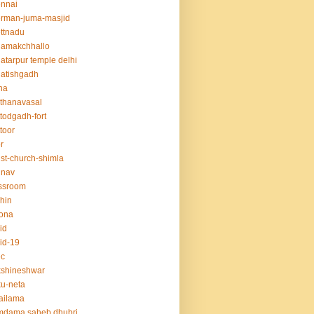
nnai
rman-juma-masjid
ttnadu
hamakchhallo
atarpur temple delhi
atishgadh
na
thanavasal
ttodgadh-fort
ttoor
r
ist-church-shimla
unav
ssroom
hin
ona
id
id-19
ec
kshineshwar
u-neta
ailama
mdama saheb dhubri