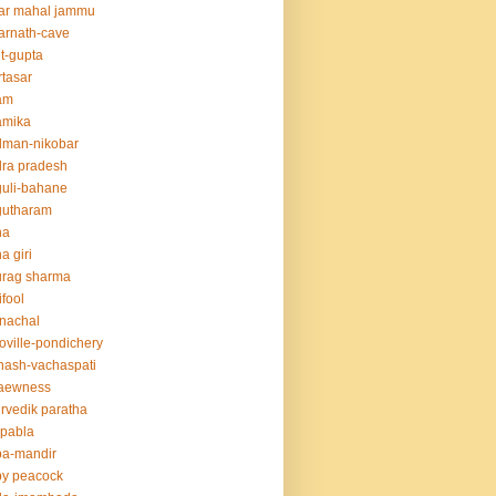
ar mahal jammu
rnath-cave
t-gupta
tasar
am
amika
dman-nikobar
ra pradesh
uli-bahane
gutharam
na
a giri
urag sharma
ifool
nachal
oville-pondichery
nash-vachaspati
aewness
rvedik paratha
.pabla
ba-mandir
y peacock