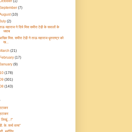
October
(1)
September
(7)
August
(10)
July
(2)
ताऊ महाराज ने दिये मिस समीरा टेढी के सवालों के
जवाब
आखिर मिस. समीरा टेढी ने ताऊ महाराज धॄतराष्ट्र को
ख...
March
(21)
February
(17)
January
(9)
10
(178)
09
(301)
08
(143)
s
हटाकर
हटाकर
ा लिखूं…!"
डी. के. शर्मा वत्स”
्दी_ब्लॉगिंग