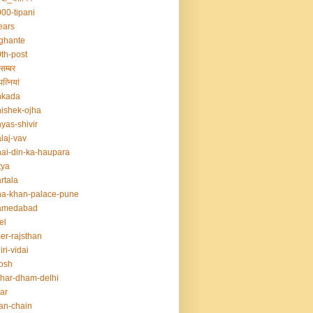
00-tipani
ears
ghante
th-post
सम्बर
त्नियां
nkada
ishek-ojha
yas-shivir
laj-vav
ai-din-ka-haupara
tya
rtala
a-khan-palace-pune
amedabad
el
er-rajsthan
iri-vidai
osh
har-dham-delhi
ar
an-chain