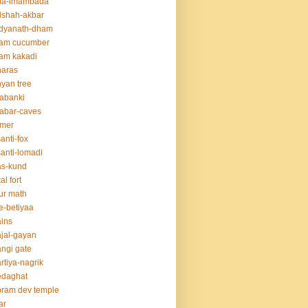
da-imambada
dshah-akbar
idyanath-dham
lam cucumber
am kakadi
naras
yan tree
abanki
abar-caves
rmer
anti-fox
anti-lomadi
as-kund
al fort
ur math
e-betiyaa
ins
jal-gayan
ngi gate
rtiya-nagrik
edaghat
ram dev temple
ar