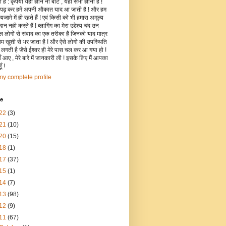
है : कृपया यहाँ ज्ञान ना बांटे , यहाँ सभी ज्ञानी हैं !
 पढ़ कर हमें अपनी औकात याद आ जाती है ! और हम
जामे में ही रहते हैं ! एवं किसी को भी हमारा अमूल्य
रदान नही करते हैं ! ब्लागिंग का मेरा उद्देश्य चंद उन
िल लोगों से संवाद का एक तरीका है जिनकी याद मात्र
रोम खुशी से भर जाता है ! और ऐसे लोगो की उपस्थिति
ी लगती है जैसे ईश्वर ही मेरे पास चल कर आ गया हो !
 आए , मेरे बारे में जानकारी ली ! इसके लिए मैं आपका
ँ !
y complete profile
ve
22
(3)
21
(10)
20
(15)
18
(1)
17
(37)
15
(1)
14
(7)
13
(98)
12
(9)
11
(67)