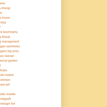
aner
u-firangi
ds
la house
thday
P
ck boot trophy
g bhauji
og management
ogger-sammelan
ggers big boss
nas-sawaal
anical garden
E
dhapa
ital market
-airways
ular-jail
late-chalate
andigadh
ndragiri fort