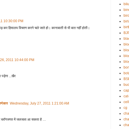
bik
bin
bir
011 10:30:00 PM
bir
bir
ो छोड़ कर हिमालय विचरण करने चले जाते हो। कानाबाती से भी बात नहीं होती।
BJ
bla
blo
bl
bl
 26, 2011 10:44:00 PM
blo
bo
bot
पड़ेगा ...खैर
BS
bu
cap
cat
cell
र्णकार
Wednesday, July 27, 2011 1:21:00 AM
cg
cha
ch
 उससे ब्लॉगजगत में जलजला आ सकता है …
cha