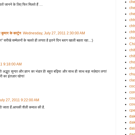
che
ातें जानने के लिए फिर मिलते हैं …
che
che
ch
chh
chh
ार के कार्टून
Wednesday, July 27, 2011 2:30:00 AM
chi
न" सरीखे सम्मेलनों के चलते ही लगता है इतने दिन ब्लाग खाली बहता रहा...:)
Chi
chi
chi
cho
11 9:18:00 AM
chr
द्भुत सुन्दर और ज्ञान का भंडार है! बहुत बढ़िया और साथ ही साथ बड़ा मज़ेदार लगा!
ch
ी का इंतज़ार रहेगा!
cla
coc
cor
cov
uly 27, 2011 9:22:00 AM
cov
ो जाता हैं.आपकी शैली कमाल की है.
cp
da
dak
dal
da