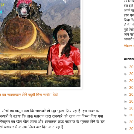
पर लिखा 
बस इसे
अपने पाय
ज्ञान प्
जिंदा द
से रोम 
मुझे ऐस
आप यहाँ
आभारी हू
View m
Archi
►
20
►
20
►
20
►
20
का साक्षात्कार लेने पहुंची मिस समीरा टेढी
►
20
►
20
►
20
की सोची तब मालूम पडा कि रामप्यारे तो खुद छुपता फ़िर रहा है. इस खबर पर
►
20
प्यारी ने बताया कि ताऊ महाराज द्वारा रामप्यारे को ब्लाग का जिम्मा दिया गया
ट्रम स्पेक्ट्रम का खेल खेल डाला और आजकल ताऊ महाराज के प्रकट होने के डर
►
20
सी अखबार में कालम लिख कर दिन काट रहा है.
▼
20