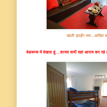
खाली ड्राईंग रूम...आखिर क
बेडरूम्स में देखता हुं....शायद सभी वहां आराम कर रहे 