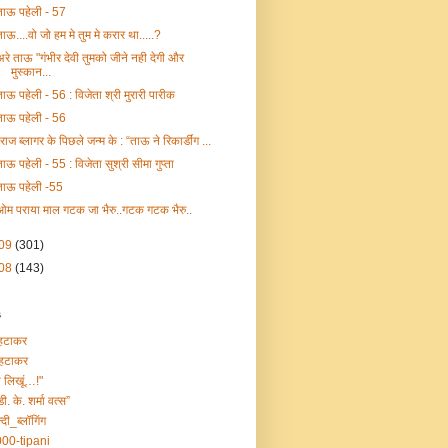
ताऊ पहेली - 57
ताऊ....वो जो हम मे तुम मे करार था.....?
अरे ताऊ "गंभीर देवी तुमको जीने नही देगी और
मुस्कान...
ताऊ पहेली - 56 : विजेता श्री मुरारी पारीक
ताऊ पहेली - 56
"राज ब्लागर के पिछले जन्म के : “ताऊ ने रिकार्डींग ...
ताऊ पहेली - 55 : विजेता सुश्री सीमा गुप्ता
ताऊ पहेली -55
ओम पराया माल गटक जा भैरु..गटक गटक भैरु..
09
(301)
08
(143)
s
हटाकर
हटाकर
ा लिखूं…!"
डी. के. शर्मा वत्स”
्दी_ब्लॉगिंग
00-tipani