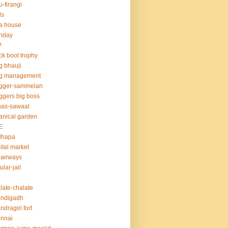
u-firangi
ds
la house
thday
P
ck boot trophy
g bhauji
og management
ogger-sammelan
ggers big boss
nas-sawaal
anical garden
E
dhapa
ital market
-airways
ular-jail
late-chalate
andigadh
ndragiri fort
nnai