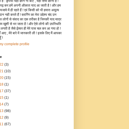
है : कृपया यहाँ ज्ञान ना बांटे , यहाँ सभी ज्ञानी हैं !
 पढ़ कर हमें अपनी औकात याद आ जाती है ! और हम
जामे में ही रहते हैं ! एवं किसी को भी हमारा अमूल्य
रदान नही करते हैं ! ब्लागिंग का मेरा उद्देश्य चंद उन
िल लोगों से संवाद का एक तरीका है जिनकी याद मात्र
रोम खुशी से भर जाता है ! और ऐसे लोगो की उपस्थिति
ी लगती है जैसे ईश्वर ही मेरे पास चल कर आ गया हो !
 आए , मेरे बारे में जानकारी ली ! इसके लिए मैं आपका
ँ !
y complete profile
ve
22
(3)
21
(10)
20
(15)
18
(1)
17
(37)
15
(1)
14
(7)
13
(98)
12
(9)
11
(67)