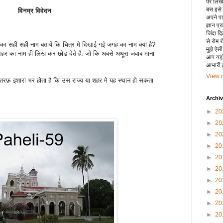
पर लिखा 
बस इसे
विनम्र विवेदन
अपने पाय
ज्ञान प्
जिंदा द
से रोम 
ान का सही सही नाम बतायें कि चित्र मे दिखाई गई जगह का नाम क्या है?
मुझे ऐस
 शहर का नाम ही लिख कर छोड देते हैं. जो कि अबसे अधूरा जवाब माना
आप यहाँ
आभारी हू
View m
ी तरफ़ इशारा भर होता है कि उस राज्य या शहर मे यह स्थान हो सकता
Archi
►
20
►
20
►
20
►
20
►
20
►
20
►
20
►
20
►
20
►
20