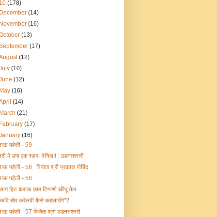
10
(178)
December
(14)
November
(16)
October
(13)
September
(17)
August
(12)
July
(10)
June
(12)
May
(16)
April
(14)
March
(21)
February
(17)
January
(16)
ताऊ पहेली - 59
नदी में उगा एक शहर- वेनिस!! : उडनतश्तरी
ताऊ पहेली - 58 : विजेता श्री प्रकाश गोविंद
ताऊ पहेली - 58
ब्लाग हिट कराऊ एवम टिप्पणी खींचू तेल
"कवि चोर करेलवी कैसे कहलायेंगे"?
ताऊ पहेली - 57 विजेता श्री उडनतश्तरी