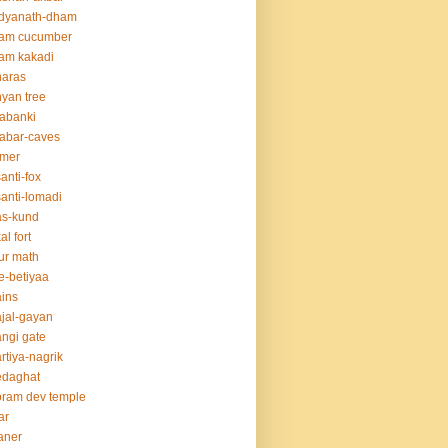
idyanath-dham
lam cucumber
am kakadi
naras
yan tree
abanki
abar-caves
rmer
anti-fox
anti-lomadi
as-kund
al fort
ur math
e-betiyaa
ins
jal-gayan
ngi gate
rtiya-nagrik
edaghat
ram dev temple
ar
aner