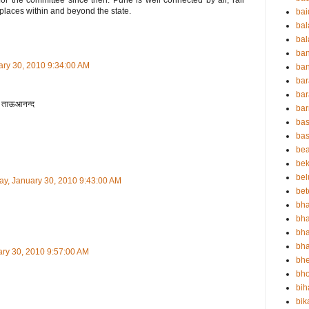
 places within and beyond the state.
ba
ba
bal
ba
ary 30, 2010 9:34:00 AM
ban
bar
bar
बा ताऊआनन्द
ba
bas
bas
be
bek
bel
ay, January 30, 2010 9:43:00 AM
bet
bha
bha
bha
bha
ary 30, 2010 9:57:00 AM
bh
bho
bih
bik