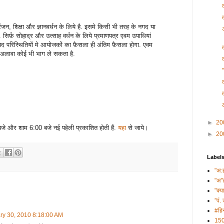
ोरंजन, शिक्षा और ज्ञानवर्धन के लिये है. इसमे किसी भी तरह के नगद या
ैं. सिर्फ़ सोहाद्र और उत्साह वर्धन के लिये प्रमाणपत्र एवम उपाधियां
्पद परिस्थितियों मे आयोजकों का फ़ैसला ही अंतिम फ़ैसला होगा. एवम
े अलावा कोई भी भाग ले सकता है.
►
20
े और शाम 6:00 बजे नई पहेली प्रकाशित होती हैं.
यहा
से जाये।
►
20
Label
"अ:
"अ"
"क्य
”पं. 
#हिन
ry 30, 2010 8:18:00 AM
150