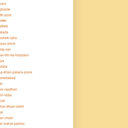
ears
ghante
th-post
सम्बर
त्नियां
nkada
ishek-ojha
yas-shivir
laj-vav
ai-din-ka-haupara
tya
rtala
a-khan-palace-pune
amedabad
el
er-rajsthan
iri-vidai
osh
har-dham-delhi
ar
an-chain
ar mahal jammu