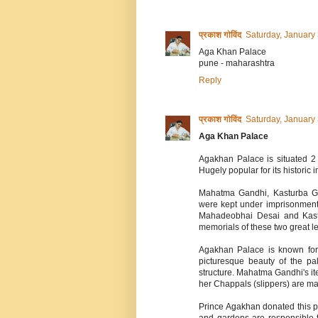
प्रकाश गोविंद
Saturday, January
Aga Khan Palace
pune - maharashtra
Reply
प्रकाश गोविंद
Saturday, January
Aga Khan Palace
Agakhan Palace is situated 
Hugely popular for its historic
Mahatma Gandhi, Kasturba Ga
were kept under imprisonment
Mahadeobhai Desai and Kastur
memorials of these two great l
Agakhan Palace is known for 
picturesque beauty of the pal
structure. Mahatma Gandhi's ite
her Chappals (slippers) are mai
Prince Agakhan donated this 
and gardens are responsible f