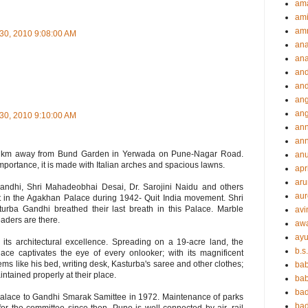
ama
ami
amr
 30, 2010 9:08:00 AM
an
an
an
and
ang
an
 30, 2010 9:10:00 AM
an
ann
2 km away from Bund Garden in Yerwada on Pune-Nagar Road.
an
 importance, it is made with Italian arches and spacious lawns.
apr
aru
ndhi, Shri Mahadeobhai Desai, Dr. Sarojini Naidu and others
aur
 in the Agakhan Palace during 1942- Quit India movement. Shri
ba Gandhi breathed their last breath in this Palace. Marble
avi
eaders are there.
aw
ayu
its architectural excellence. Spreading on a 19-acre land, the
b.s
ace captivates the eye of every onlooker; with its magnificent
ms like his bed, writing desk, Kasturba's saree and other clothes;
ba
ntained properly at their place.
bab
ba
palace to Gandhi Smarak Samittee in 1972. Maintenance of parks
ba
or the committee since then. Pune is well connected by air, rail