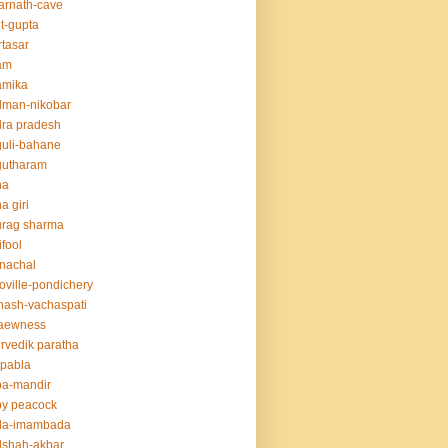
rnath-cave
t-gupta
tasar
am
amika
dman-nikobar
ra pradesh
uli-bahane
gutharam
na
a giri
urag sharma
ifool
nachal
oville-pondichery
nash-vachaspati
aewness
rvedik paratha
.pabla
ba-mandir
y peacock
da-imambada
dshah-akbar