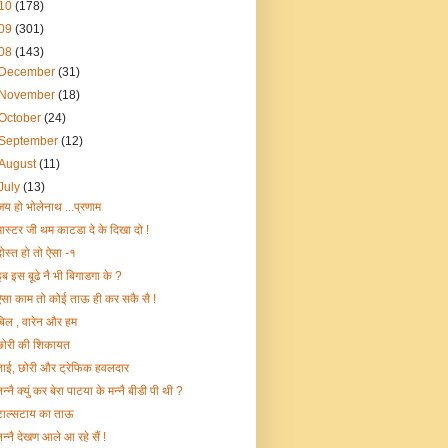
10
(178)
09
(301)
08
(143)
December
(31)
November
(18)
October
(24)
September
(12)
August
(11)
July
(13)
जय हो भोलेनाथ ...प्रणाम
मास्टर जी थम काटडा दे के दिखा दो !
दोस्त हो तो ऐसा -१
इब इस बूढे नै भी बिगाडगा के ?
ऐसा काम तो कोई ताऊ ही कर सकै सै !
बिल , वारेन और हम
छोरी की शिकायत
ताई, छोरी और ट्रेफिक हवलदार
न्नै क्युं कर बेरा पाटया के मन्नै बीडी पी थी ?
टाल्सटाय का ताऊ
तन्नै देखण आले आ रहे सैं !