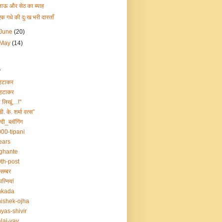
ताऊ और सेठ का ब्याह
एक गधे की दुःख भरी दास्ताँ
June
(20)
May
(14)
s
हटाकर
हटाकर
ा लिखूं…!"
डी. के. शर्मा वत्स”
्दी_ब्लॉगिंग
00-tipani
ears
ghante
th-post
सम्बर
त्नियां
nkada
ishek-ojha
yas-shivir
laj-vav