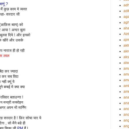
ाणूं ?
adh
ं कुछ काम मे व्यस्त
adi
 कहा- सरदार जी
aga
agh
(आफ़िस ब्वाय) को
ah
र आया ! अन्दर बुला
Airt
 बुलवा दिये ! और इनको
ajm
 के खीरे और उसके
akh
प नाराज ही हो रही
akr
 पर लाल
aks
alw
am
 बैठ कर ज्यादा
am
हो कर सब विदा
ama
ही क्यूं ये
ami
बम्बई मे क्या क्या
amr
विवार बताउन्गा !
an
ान मन्त्री मनमोहन
an
? अगर अपन भी मार्निंग
an
and
ी तरह सरदार है ! फ़िर सोचा यार ये
ang
गा , सो मैने बडे ही
an
मोहन सिन्घ जी
PM
हैं !