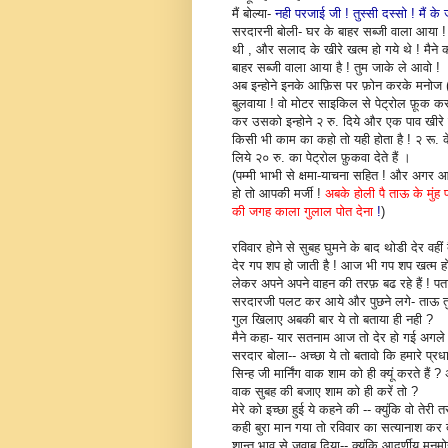
मैं बोल्या-
नही परजाई जी ! तुस्सी दस्सो ! मैं के ज
सरदारनी बोली- घर के बाहर सब्जी वाला आया ! मै
थी , और सलाद के खीरे खत्म हो गये थे ! मैने
बाहर सब्जी वाला आया है ! तुम जाके ले आवो !
अब इन्होने इनके आफ़िस पर फ़ोन करके मनोज 
बुलवाया ! वो मोटर साइकिल से पेट्रोल फ़ूक क
कर उसको इन्होने २ रु. दिये और एक पाव खीरे
किसी भी काम का कहो तो यही होता है ! २ रू.
लिये २० रु. का पेट्रोल फ़ुकवा देते हैं ।
(पम्मी भाभी से क्षमा-याचना सहित ! और अगर आ
हो तो आपकी मर्जी !
अबके होली पै ताऊ के मुंह
की जगह काला गुलाल पोत देना
!
)
रविवार होने से सुबह घुमने के बाद थोडी देर वहीं
देर गप शप हो जाती है ! आज भी गप शप खत्म 
लेकर अपने अपने वाहन की तरफ़ बढ रहे हैं ! पता न
सरदारजी पलट कर आये और पुछने लगे- ताऊ तुने 
गुल खिलाए अबकी बार ये तो बताया ही नही ?
मैने कहा- यार सतनाम आज तो देर हो गई अगले र
सरदार बोला-- अच्छा ये तो बतावो कि हमारे प्रध
सिन्ह जी मार्निंग वाक शाम को ही क्यूं करते हैं 
वाक सुबह की बजाए शाम को ही करें तो ?
मेरे को इच्छा हुई ये कहने की -- क्युंकि वो तेर
कही बुरा मान गया तो रविवार का सत्यानाश कर दे
शान्त भाव से जवाब दिया-- क्युंकि आदर्णीय मन