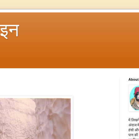
 इन
About
में लिखन
अंदाज मे
हंसो और
पान की 