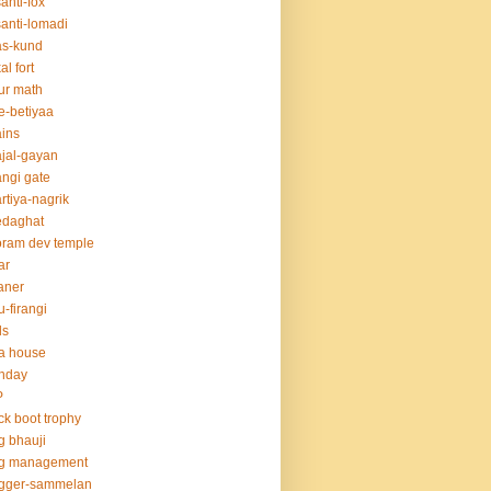
anti-fox
anti-lomadi
as-kund
al fort
ur math
e-betiyaa
ins
jal-gayan
ngi gate
rtiya-nagrik
edaghat
ram dev temple
ar
aner
u-firangi
ds
la house
thday
P
ck boot trophy
g bhauji
og management
ogger-sammelan