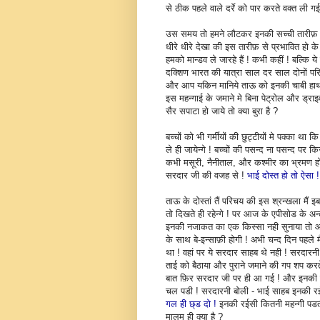
से ठीक पहले वाले दर्रे को पार करते वक्त ली गई
उस समय तो हमने लौटकर इनकी सच्ची तारीफ़ 
धीरे धीरे देखा की इस तारीफ़ से प्रभावित हो 
हमको मान्डव ले जारहे हैं ! कभी कहीं ! बल्कि ये ग
दक्शिण भारत की यात्रा साल दर साल दोनों परिव
और आप यकिन मानिये ताऊ को इनकी चाबी हा
इस महन्गाई के जमाने मे बिना पेट्रोल और ड्राइव
सैर सपाटा हो जाये तो क्या बुरा है ?
बच्चों को भी गर्मीयों की छुट्टीयों मे पक्का थ
ले ही जायेन्गे ! बच्चों की पसन्द ना पसन्द पर
कभी मसूरी, नैनीताल, और कश्मीर का भ्रमण हो
सरदार जी की वजह से !
भाई दोस्त हो तो ऐसा !
ताऊ के दोस्तां तैं परिचय की इस श्रन्खला मैं 
तो दिखते ही रहेन्गे ! पर आज के एपीसोड के अन
इनकी नजाकत का एक किस्सा नही सुनाया तो 
के साथ बे-इन्साफ़ी होगी ! अभी चन्द दिन पहले 
था ! वहां पर ये सरदार साहब थे नही ! सरदारनी 
ताई को बैठाया और पुराने जमाने की गप शप कर
बात फ़िर सरदार जी पर ही आ गई ! और इनकी न
चल पडी ! सरदारनी बोली - भाई साहब इनकी र
गल ही छ्ड दो !
इनकी रईसी कितनी महन्गी पडत
मालूम ही क्या है ?