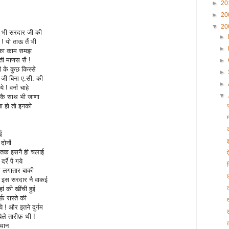
►
20
►
20
▼
20
र भी सरदार जी की
►
! यो ताऊ तैं भी
►
 का काम समझ
ती माणस सै !
►
 के कुछ किस्से
►
र जी बिना ए.सी. की
►
 ! वर्ना चाहे
▼
ां कै साथ भी जाणा
ना हो तो इनको
ई
दोनों
न तक इसनै ही चलाई
्रे पै गये
 लगातार बाकी
ब इस सरदार नै वाकई
हां की खींची हुई
्फ़ रास्ते की
त
 ! और इतने दुर्गम
िले तारीफ़ थी !
्थान