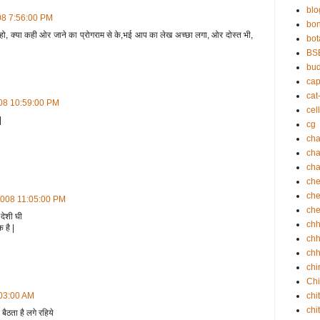
blo
08 7:56:00 PM
bo
हो, क्या कही ओर जाने का प्रोगराम से के,भई आप का लेख अच्छा लगा, ओर दोस्त भी,
bot
BS
bu
cap
cat
008 10:59:00 PM
cell
|
cg
cha
ch
cha
che
che
2008 11:05:00 PM
che
देशी घी
ch
 है |
chh
chh
chi
Chi
chi
:03:00 AM
chi
ैठता है लगे रहिये