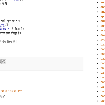
an
 नै ही
ann
an
apr
 ब्लॉग गुरु समीरजी,
aru
मून्नू
और
aur
है शब ?"
से मिला है !
avi
तना कुछ मौजूद है !
aw
ayu
ो देख लिया है !
b.s
ba
bab
ba
ba
ba
ba
bal
ba
ban
, 2008 4:47:00 PM
bar
bar
रैगा"
ba