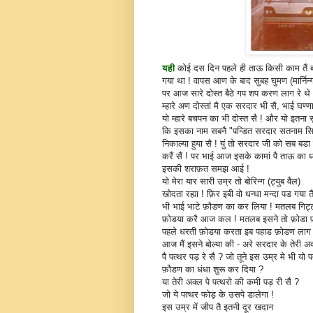
यही
कोई दस दिन पहले ही ताऊ किसी काम तैं ब
गया था ! वापस आण के बाद सुबह घुमण (मार्निन्
पर आज सारे दोस्त बैठे गप शप करण लाग रे थे 
म्हारे अण दोस्तां मै एक सरदार भी सै, भाई घण्ण
यो म्हारे बचपन का भी दोस्त सै ! और यो इतना 
कि इसका नाम सबनै "पन्डित सरदार सतनाम सि
निकाल्या हुया सै ! युं तो सरदार जी को सब बड
करैं सैं ! पर भाई आज इसके कामां पै ताऊ का ध
इसकी शराफ़त समझ आई !
यो मेरा यार सारी उम्र तो बोरिन्ग (ट्युब वैल)
खोदता रह्या ! फ़िर इबी वो धन्धा मन्दा पड गया त
भी भाई भाटे फ़ौडण का कर लिया ! मतलब गिट्टी
फ़ोडया करै आज कल ! मतलब इसने तो फ़ोडा फ़
पहले धरती फ़ोडया करता इब पहाड फ़ोडण लाग 
आज मैं इसने बोल्या की - अरे सरदार के तेरी अ
पै पत्थर पड़ रे सै ? जो तूने इस उम्र मे भी यो प
फ़ौडण का धंधा शुरू कर दिया ?
या तेरी अक्ल पे पत्थरो की कमी पड़ री सै ?
जो ये पत्थर फोड़ के उसपे डालेगा !
इस उम्र में जीप तै इतनी दूर खदान