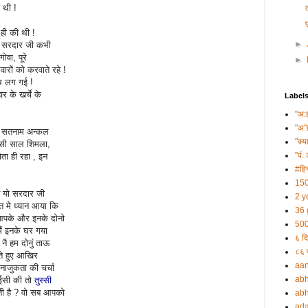
 थी !
ही की थी !
►
के सरदार जी कभी
ोवा, पूरे
►
ारों को करवाते रहे !
थ लग गई !
र के खर्चे के
Label
"अ:
"अ"
ा कि सतनाम अन्कल
"क्य
 किसी साल शिमला,
”पं. 
ता ही रहा , इन
#हिन
150
इब यो सरदार जी
2 y
्त मे ध्यान आया कि
36 
आपके और इनके दोनो
500
मैं इनके घर गया
६ दि
नै हम दोनुं ताऊ
८६ प
ते हुए आखिर
aa
ाजुकता की चर्चा
abh
ईसी की तो
तुस्सी
ी है ? वो सब आपको
abh
ada