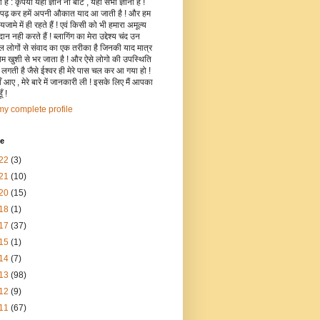
है : कृपया यहाँ ज्ञान ना बांटे , यहाँ सभी ज्ञानी हैं !
 पढ़ कर हमें अपनी औकात याद आ जाती है ! और हम
जामे में ही रहते हैं ! एवं किसी को भी हमारा अमूल्य
रदान नही करते हैं ! ब्लागिंग का मेरा उद्देश्य चंद उन
िल लोगों से संवाद का एक तरीका है जिनकी याद मात्र
रोम खुशी से भर जाता है ! और ऐसे लोगो की उपस्थिति
ी लगती है जैसे ईश्वर ही मेरे पास चल कर आ गया हो !
 आए , मेरे बारे में जानकारी ली ! इसके लिए मैं आपका
ँ !
y complete profile
ve
22
(3)
21
(10)
20
(15)
18
(1)
17
(37)
15
(1)
14
(7)
13
(98)
12
(9)
11
(67)