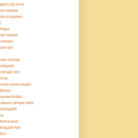
ggers big boss
nas-sawaal
anical garden
E
dhapa
ital market
-airways
ular-jail
late-chalate
andigadh
ndragiri fort
nnai
rman-juma-masjid
ttnadu
hamakchhallo
atarpur temple delhi
atishgadh
na
thanavasal
ttodgadh-fort
ttoor