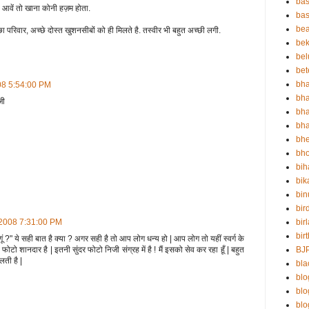
bas
 आवें तो खाना कोनी हज़म होता.
bas
be
परिवार, अच्छे दोस्त खुशनसीबों को ही मिलते है. तस्वीर भी बहुत अच्छी लगी.
bek
bel
bet
bha
08 5:54:00 PM
bha
जी
bha
bha
bh
bho
bih
bik
bin
bir
bir
 2008 7:31:00 PM
bir
ाणूं ?" ये सही बात है क्या ? अगर सही है तो आप लोग धन्य हो | आप लोग तो यहीं स्वर्ग के
BJ
ोटो शानदार है | इतनी सुंदर फोटो निजी संग्रह में है ! मैं इसको सेव कर रहा हूँ | बहुत
लती है |
bla
blo
bl
bl