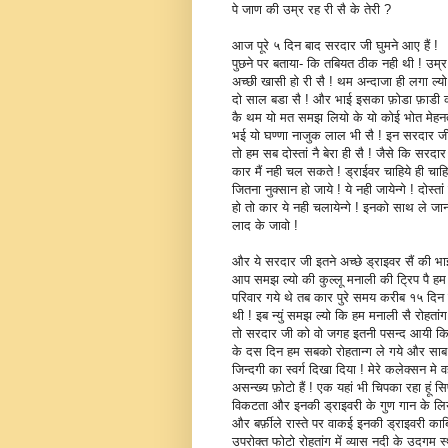
पे जाण की उम्र रह री सै के तेरी ?
आज पूरे ५ दिन बाद सरदार जी घुमने आए हैं !
पुछने पर बताया- कि तबियत ठीक नही थी ! उम्
अच्छी खासी हो री सै ! थम अन्दाजा ही लगा ल्यो 
दो साल बडा सै ! और भाई इसका फ़ोडा फ़ाडी
कै थम यो मत समझ लियो के यो कोई भोत मेहन
भई यो घण्णा नाजुक लाल भी सै ! इन सरदार जी
तो हम सब दोस्तां नै बेरा ही सै ! जैसे कि सरदा
कार मैं नही चल सकते ! ड्राईवर चाहिये ही चाहिये
जितना नुक्सान हो जाये ! ये नही जायेन्गे ! दोस्त
हो तो कार ये नही चलायेन्गे ! इनको साथ ले जा
लाद के जावो !
और ये सरदार जी इतने अच्छे ड्राइवर सैं की भा
आप समझ ल्यो की कुल्लू मनाली की ट्रिप पै हम 
परिवार गये थे तब कार पुरे समय करीब १५ दि
थी ! इब न्युं समझ ल्यो कि हम मनाली सै रोहतांग दर
तो सरदार जी को वो जगह इतनी पसन्द आयी कि
के दस दिन हम सबको रोहतान्ग ले गये और सा
जिन्दगी का स्वर्ग दिखा दिया ! मेरे कलेक्सन मे व
असन्ख्य फ़ोटो हैं ! एक यहां भी चिपका रहा हूं सिर
विकटता और इनकी ड्राइवरी के गुण गान के लिये
और बर्फ़ीले रास्ते पर वाकई इनकी ड्राइवरी काब
उपरोक्त फोटो रोहतांग में व्यास नदी के उदगम स