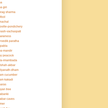
na
a giri
urag sharma
ifool
nachal
oville-pondichery
nash-vachaspati
aewness
rvedik paratha
.pabla
ba-mandir
y peacock
da-imambada
dshah-akbar
idyanath-dham
lam cucumber
am kakadi
naras
yan tree
abanki
abar-caves
rmer