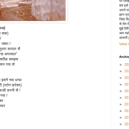
पर लिखा 
बस इसे
अपने पाय
ज्ञान प्
जिंदा द
से रोम 
म्बई
मुझे ऐस
ग वाक)
आप यहाँ
आभारी हू
!
ा जबरा !
View m
सुथरा सरदार सै
न्ह अगरवाल"
Archi
ा शरीफ़ समझ्या
्यान गया तो
►
20
►
20
►
20
ै इसनै नया धन्धा
►
20
 (स्टोन क्रेशर)
ाडी करनी सै !
►
20
गया !
►
20
क्ल
►
20
त्थर
►
20
►
20
►
20