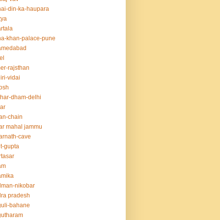
ai-din-ka-haupara
tya
rtala
a-khan-palace-pune
amedabad
el
er-rajsthan
iri-vidai
osh
har-dham-delhi
ar
an-chain
ar mahal jammu
rnath-cave
t-gupta
tasar
am
amika
dman-nikobar
ra pradesh
uli-bahane
gutharam