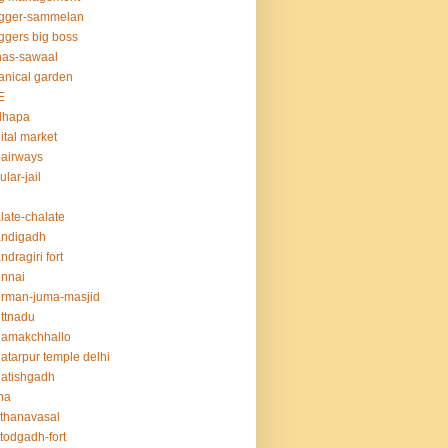
ogger-sammelan
ggers big boss
nas-sawaal
anical garden
E
dhapa
ital market
-airways
ular-jail
late-chalate
andigadh
ndragiri fort
nnai
rman-juma-masjid
ttnadu
hamakchhallo
atarpur temple delhi
atishgadh
na
thanavasal
ttodgadh-fort