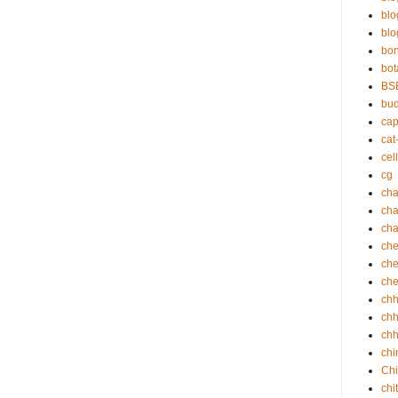
bl
blo
bo
bot
BS
bu
cap
cat
cell
cg
cha
ch
cha
che
che
che
ch
chh
chh
chi
Chi
chi