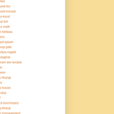
rmer
anti-fox
anti-lomadi
as-kund
al fort
ur math
e-betiyaa
ins
jal-gayan
ngi gate
rtiya-nagrik
edaghat
ram dev temple
ar
aner
u-firangi
ds
la house
thday
P
ck boot trophy
g bhauji
og management