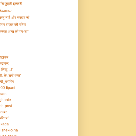
पाँच छुट्टी इक्कठी
Exams:-
भरतू नाई और सरदार जी
शेयर बाज़ार की महिमा
सप्ताह अन्त की गप-शप
s
हटाकर
हटाकर
ा लिखूं…!"
डी. के. शर्मा वत्स”
्दी_ब्लॉगिंग
00-tipani
ears
ghante
th-post
सम्बर
त्नियां
nkada
ishek-ojha