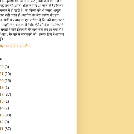
है : कृपया यहाँ ज्ञान ना बांटे , यहाँ सभी ज्ञानी हैं !
 पढ़ कर हमें अपनी औकात याद आ जाती है ! और हम
जामे में ही रहते हैं ! एवं किसी को भी हमारा अमूल्य
रदान नही करते हैं ! ब्लागिंग का मेरा उद्देश्य चंद उन
िल लोगों से संवाद का एक तरीका है जिनकी याद मात्र
रोम खुशी से भर जाता है ! और ऐसे लोगो की उपस्थिति
ी लगती है जैसे ईश्वर ही मेरे पास चल कर आ गया हो !
 आए , मेरे बारे में जानकारी ली ! इसके लिए मैं आपका
ँ !
y complete profile
ve
22
(3)
21
(10)
20
(15)
18
(1)
17
(37)
15
(1)
14
(7)
13
(98)
12
(9)
11
(67)