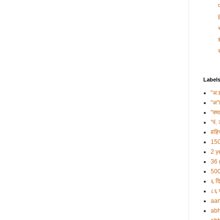
Label
"अ:
"अ"
"क्य
”पं. 
#हिन
150
2 y
36 
500
६ दि
८६ प
aa
abh