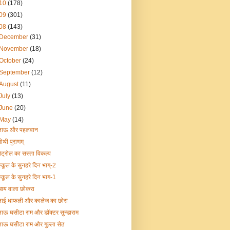
10
(178)
09
(301)
08
(143)
December
(31)
November
(18)
October
(24)
September
(12)
August
(11)
July
(13)
June
(20)
May
(14)
ताऊ और पहलवान
पोथी पुराणम्
पेट्रोल का सस्ता विकल्प
स्कूल के सुनहरे दिन भाग्-2
स्कूल के सुनहरे दिन भाग-1
चाय वाला छोकरा
ताई धाफली और कालेज का छोरा
ताऊ घसीटा राम और डॉक्टर सुन्डाराम
ताऊ घसीटा राम और गुल्ला सेठ