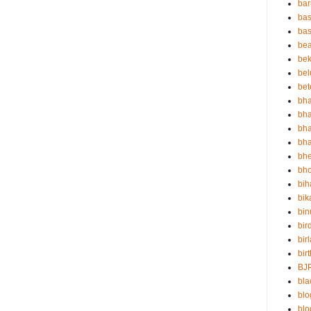
ba
bas
bas
be
bek
bel
bet
bha
bha
bha
bha
bh
bho
bih
bik
bin
bir
bir
bir
BJ
bla
blo
bl