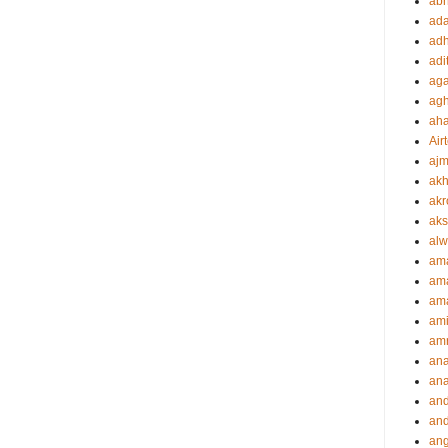
abh
ada
adh
adi
aga
agh
ah
Airt
ajm
akh
akr
aks
alw
am
am
ama
ami
amr
an
an
an
and
ang