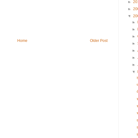
►
20
►
20
▼
20
►
►
►
Home
Older Post
►
►
►
►
▼