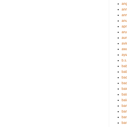
an
an
ann
an
apr
aru
aur
avi
aw
ayu
b.s
ba
bab
ba
ba
ba
ba
bal
ba
ban
bar
bar