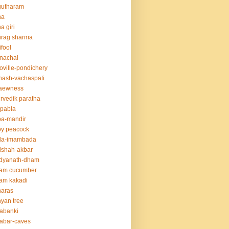
gutharam
na
a giri
urag sharma
ifool
nachal
oville-pondichery
nash-vachaspati
aewness
rvedik paratha
.pabla
ba-mandir
y peacock
da-imambada
dshah-akbar
idyanath-dham
lam cucumber
am kakadi
naras
yan tree
abanki
abar-caves