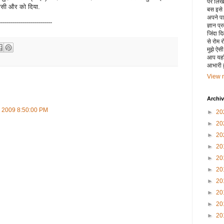
पर लिखा 
 कीसी और को दिया.
बस इसे
अपने पाय
--------------------------
ज्ञान प्
जिंदा द
से रोम 
मुझे ऐस
आप यहाँ
आभारी हू
View m
Archi
, 2009 8:50:00 PM
►
20
►
20
►
20
►
20
►
20
►
20
►
20
►
20
►
20
►
20