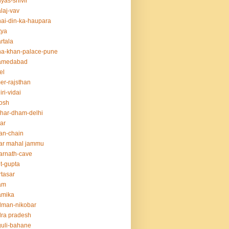
yas-shivir
laj-vav
ai-din-ka-haupara
tya
rtala
a-khan-palace-pune
amedabad
el
er-rajsthan
iri-vidai
osh
har-dham-delhi
ar
an-chain
ar mahal jammu
rnath-cave
t-gupta
tasar
am
amika
dman-nikobar
ra pradesh
uli-bahane