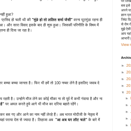
पर लिखा 
बस इसे
अपने पाय
 नहीं हुआ?
ज्ञान प्
 प्रसिद्द हो चली थी की
"मूंछे हो तो ललित शर्मा जैसी"
वरना घुटमुंडा रहना ही
जिंदा द
से रोम 
आ। और सारा विवाद इसके बाद ही शूरू हुआ। जिसकी परिणीति के विषय में
मुझे ऐस
तना ही दिया जा रहा है।
आप यहाँ
आभारी हू
View m
Archi
►
20
►
20
►
20
र बच्चा बच्चा जानता है। फिर भी हमें तो 100 नम्बर लेने है इसलिए जवाब दे
►
20
▼
20
►
हती है। उन्होने मौज लेने का कोई मौका ना तो पूर्व में कभी गंवाया है और ना
है"
पर अमल करते हुये आगे भी मौज का दरिया बहाते रहेंगे।
►
►
र बस गए और आने का नाम नहीं लेरहे हैं। अब भारत मोदीजी के नेतृत्व में
►
ां पराया देश से ज्यादा है। लिहाजा अब
"आ अब घर लौट चले"
के बारे में
►