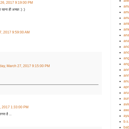
alw
 26, 2017 9:19:00 PM
am
डा रहना ही अच्छा :) :)
am
ama
ami
amr
7, 2017 9:59:00 AM
an
an
an
and
ang
an
ay, March 27, 2017 9:15:00 PM
an
ann
an
apr
aru
aur
avi
, 2017 1:33:00 PM
aw
रा है ...
ayu
b.s
ba