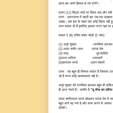
क्रम हम अपने हिसाब से तय करेंगे।
प्रश्न (11) चिट्ठा चर्चा पर विवाद कब और क्यों
उत्तर : ब्लागजगत में पहली बार जब एक कहावत
अच्छा। बस इस के पहले तक कोई विवाद नही हु
अन्य सवाल भी हैं इसलिए इसका उत्तर यहां पर इ
सवाल 5 (ब) उचित संबंध जोड़ो (5 अंक)
(1) अनुप शुक्ला - मानसिक हलचल
(2) लाला समीर लाल -पराया देश
(3) ताऊ -फ़ुरसतिया
(4)राज भाटिया -रामप्यारी
(5)ज्ञानदत्त पाण्डे -उडन तश्तरी
उत्तर : यह बहुत ही सिम्पल सवाल है जिसका उत्त
रहे हैं वरना कोई आवश्यकता नही है।
अनूप शुक्ला की मानसिक हलचल बहुत ही सक्रिय र
ही आज गंवाते हैं। उम्मीद है
"तू मौज का दरिया 
लाला समीरलाल भारत छोड़कर पराया देश में जाक
बहुत आगे बढ गया है और काम करने के अवसर यह
सोचेंगे।