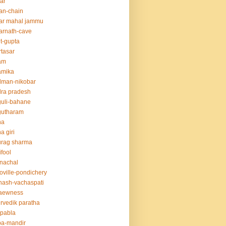
ar
an-chain
ar mahal jammu
rnath-cave
t-gupta
tasar
am
amika
dman-nikobar
ra pradesh
uli-bahane
gutharam
na
a giri
urag sharma
ifool
nachal
oville-pondichery
nash-vachaspati
aewness
rvedik paratha
.pabla
ba-mandir