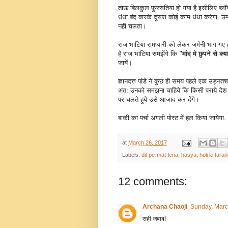
ताऊ बिलकुल फ़ुरसतिया हो गया है इसीलिए ब्
धंधा बंद करके दूसरा कोई काम धंधा करेगा. उ
नही चलता।
राज भाटिया रामप्यारी को लेकर जर्मनी भाग गए 
है राज भाटिया समझेंगे कि
"मांद मे छुपने से क्
जायें।
ज्ञानदत्त पांडे ने कुछ ही समय पहले एक उड़नतश
अत: उनको समझना चाहिये कि किसी पराये देश
पर चलते हुये उसे आजाद कर देंगे।
बाकी का पर्चा अगली पोस्ट में हल किया जायेगा.
at
March 26, 2017
Labels:
dil-pe-mat-lena
,
hasya
,
holi ki tara
12 comments:
Archana Chaoji
Sunday, Marc
सही जबाब!