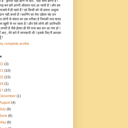
है : कृपया यहाँ ज्ञान ना बांटे , यहाँ सभी ज्ञानी हैं !
 पढ़ कर हमें अपनी औकात याद आ जाती है ! और हम
जामे में ही रहते हैं ! एवं किसी को भी हमारा अमूल्य
रदान नही करते हैं ! ब्लागिंग का मेरा उद्देश्य चंद उन
िल लोगों से संवाद का एक तरीका है जिनकी याद मात्र
रोम खुशी से भर जाता है ! और ऐसे लोगो की उपस्थिति
ी लगती है जैसे ईश्वर ही मेरे पास चल कर आ गया हो !
 आए , मेरे बारे में जानकारी ली ! इसके लिए मैं आपका
ँ !
y complete profile
ve
22
(3)
21
(10)
20
(15)
18
(1)
17
(37)
December
(1)
August
(4)
July
(9)
June
(6)
May
(6)