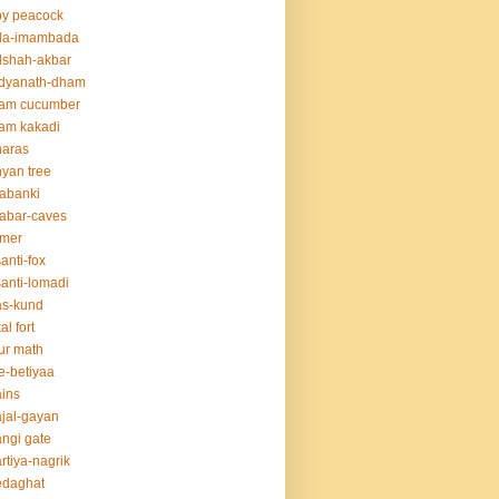
y peacock
da-imambada
dshah-akbar
idyanath-dham
lam cucumber
am kakadi
naras
yan tree
abanki
abar-caves
rmer
anti-fox
anti-lomadi
as-kund
al fort
ur math
e-betiyaa
ins
jal-gayan
ngi gate
rtiya-nagrik
edaghat