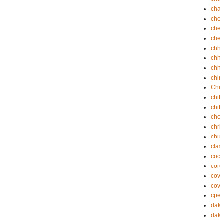
cha
che
che
che
ch
chh
chh
chi
Chi
chi
chi
cho
chr
ch
cla
coc
cor
cov
cov
cp
da
dak