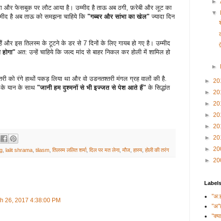
►
लॉग और फेसबुक पर लौट आया है। उम्मीद है ताऊ अब ठगी, फ़रेबी और लूट का
▼
म्मीद है अब ताऊ को समझना चाहिये कि
"गब्बर और सांभा का खेल"
ज्यादा दिन
हैं और इस तिलस्म के टूटने के डर से 7 दिनों के लिए गायब हो गए है। उम्मीद
या होगा"
अत: उन्हें चाहिये कि जल्द मांद से बाहर निकल
कर होली में शामिल हो
►
्तरी को रंगे हाथों पकड़ लिया था और वो उडनतश्तरी मंगल ग्रह वालों की है.
►
20
 के यान के साथ
"जानी हम दुश्मनों से भी इज्जत से पेश आते हैं"
के सिद्धांत
►
20
►
20
►
20
►
20
►
20
►
20
ng
,
lalit shrama
,
tilasm
,
तिलस्म ललित शर्मा
,
दिल पर मत लेना
,
मौज
,
हास्य
,
होली की तरंग
►
20
Label
"अ:
h 26, 2017 4:38:00 PM
"अ"
"क्य