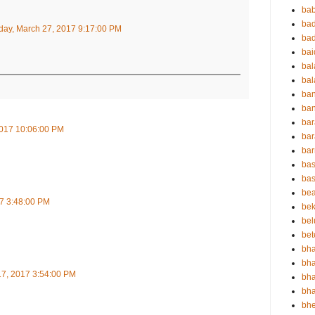
bab
ba
ay, March 27, 2017 9:17:00 PM
ba
ba
ba
bal
ba
ban
bar
2017 10:06:00 PM
bar
ba
bas
bas
be
7 3:48:00 PM
bek
bel
bet
bha
bha
7, 2017 3:54:00 PM
bha
bha
bh