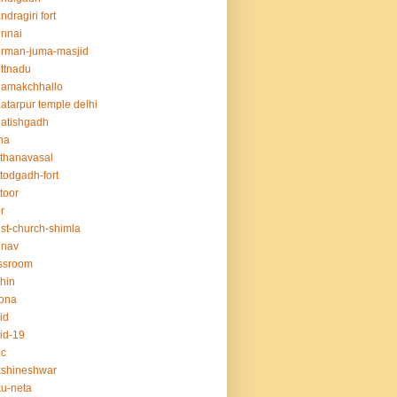
ndragiri fort
nnai
rman-juma-masjid
ttnadu
hamakchhallo
atarpur temple delhi
atishgadh
na
thanavasal
ttodgadh-fort
ttoor
r
ist-church-shimla
unav
ssroom
hin
ona
id
id-19
ec
kshineshwar
u-neta