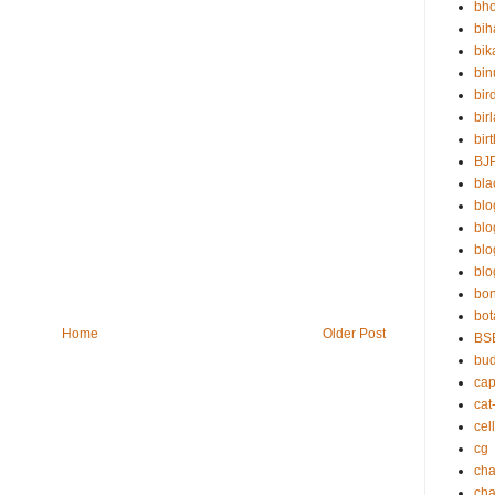
bho
bih
bik
bin
bir
bir
bir
BJ
bla
blo
bl
bl
blo
bo
bot
Home
Older Post
BS
bu
cap
cat
cell
cg
cha
ch