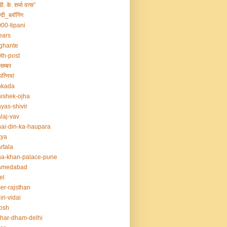
डी. के. शर्मा वत्स”
्दी_ब्लॉगिंग
00-tipani
ears
ghante
th-post
सम्बर
त्नियां
nkada
ishek-ojha
yas-shivir
laj-vav
ai-din-ka-haupara
tya
rtala
a-khan-palace-pune
amedabad
el
er-rajsthan
iri-vidai
osh
har-dham-delhi