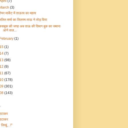
April
(7)
March
(3)
शेयर मार्केट में ताऊत्व का महत्व
ललित शर्मा का तिलस्म ताऊ ने तोड़ दिया
फ़ेसबुक की जगह अब ताऊ की दिमाग बुक का जमाना
आने वाल...
February
(1)
15
(1)
14
(7)
13
(98)
12
(9)
11
(67)
10
(178)
09
(301)
08
(143)
s
हटाकर
हटाकर
ा लिखूं…!"