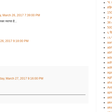
”पं. 
#हिन
150
, March 26, 2017 7:39:00 PM
2 y
पका स्वागत है...
36 
500
६ दि
८६ प
 26, 2017 9:18:00 PM
aa
abh
abh
ada
adh
adi
aga
agh
ay, March 27, 2017 9:16:00 PM
ah
Airt
ajm
akh
akr
aks