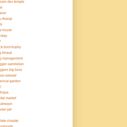
ram dev temple
ar
aner
u-firangi
ds
la house
thday
P
ck boot trophy
g bhauji
og management
ogger-sammelan
ggers big boss
nas-sawaal
anical garden
E
dhapa
ital market
-airways
ular-jail
late-chalate
andigadh