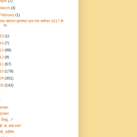
April
(7)
March
(3)
February
(1)
ताऊ महाराज धृतराष्ट्र द्वारा गधा सम्मेलन 2017 के
आ...
15
(1)
14
(7)
13
(98)
12
(9)
11
(67)
10
(178)
09
(301)
08
(143)
s
हटाकर
हटाकर
ा लिखूं…!"
डी. के. शर्मा वत्स”
्दी_ब्लॉगिंग