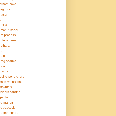
rnath-cave
t-gupta
tasar
am
amika
dman-nikobar
ra pradesh
uli-bahane
gutharam
na
a giri
urag sharma
ifool
nachal
oville-pondichery
nash-vachaspati
aewness
rvedik paratha
.pabla
ba-mandir
y peacock
da-imambada