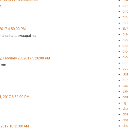
bik
bin
से।
bir
bir
bir
BJ
 2017 4:50:00 PM
bla
raha tha ... swaagat hai
blo
bl
bl
blo
y, February 23, 2017 5:26:00 PM
bo
 गया .
bot
BS
bu
cap
cat
24, 2017 6:52:00 PM
cell
cg
cha
ch
cha
che
, 2017 10:35:00 AM