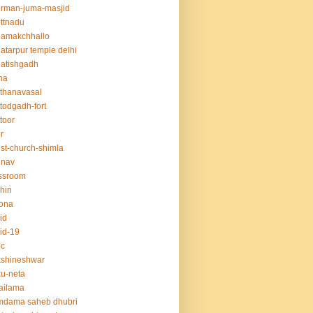
rman-juma-masjid
ttnadu
hamakchhallo
atarpur temple delhi
atishgadh
na
thanavasal
ttodgadh-fort
ttoor
r
ist-church-shimla
unav
ssroom
hin
ona
id
id-19
ec
kshineshwar
u-neta
ailama
mdama saheb dhubri