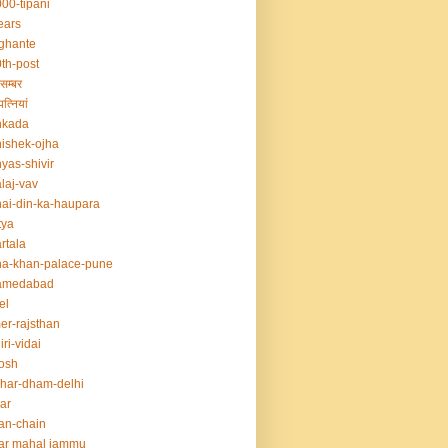
00-tipani
ears
ghante
th-post
सम्बर
त्नियां
nkada
ishek-ojha
yas-shivir
laj-vav
ai-din-ka-haupara
tya
rtala
a-khan-palace-pune
amedabad
el
er-rajsthan
iri-vidai
osh
har-dham-delhi
ar
an-chain
ar mahal jammu