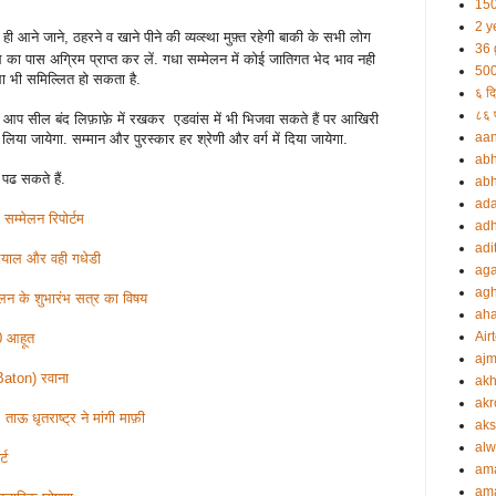
150
2 y
ही आने जाने, ठहरने व खाने पीने की व्यव्स्था मुफ़्त रहेगी बाकी के सभी लोग
36 
का पास अग्रिम प्राप्त कर लें. गधा सम्मेलन में कोई जातिगत भेद भाव नही
500
 भी समिल्लित हो सकता है.
६ दि
८६ प
र आप सील बंद लिफ़ाफ़े में रखकर एडवांस में भी भिजवा सकते हैं पर आखिरी
aa
या जायेगा. सम्मान और पुरस्कार हर श्रेणी और वर्ग में दिया जायेगा.
abh
ं पढ सकते हैं.
abh
ada
सम्मेलन रिपोर्टम
adh
adi
मदयाल और वही गधेडी
aga
agh
मेलन के शुभारंभ सत्र का विषय
ah
Airt
10 आहूत
ajm
Baton) रवाना
akh
akr
ताऊ धृतराष्ट्र ने मांगी माफ़ी
aks
alw
्ट
am
am