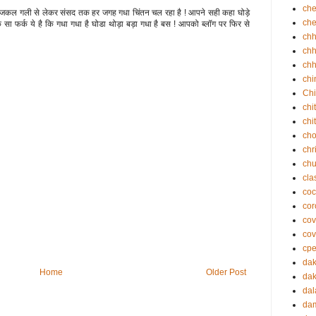
che
ें आजकल गली से लेकर संसद तक हर जगह गधा चिंतन चल रहा है ! आपने सही कहा घोड़े
che
रीक़ सा फर्क ये है कि गधा गधा है घोडा थोड़ा बड़ा गधा है बस ! आपको ब्लॉग पर फिर से
ch
chh
chh
chi
Chi
chi
chi
cho
chr
ch
cla
coc
cor
cov
cov
cp
da
Home
Older Post
dak
dal
da