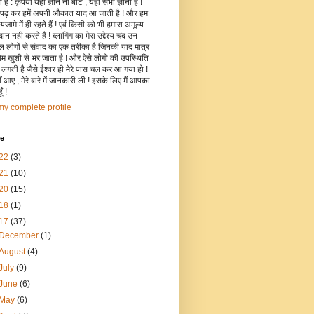
है : कृपया यहाँ ज्ञान ना बांटे , यहाँ सभी ज्ञानी हैं !
 पढ़ कर हमें अपनी औकात याद आ जाती है ! और हम
जामे में ही रहते हैं ! एवं किसी को भी हमारा अमूल्य
रदान नही करते हैं ! ब्लागिंग का मेरा उद्देश्य चंद उन
िल लोगों से संवाद का एक तरीका है जिनकी याद मात्र
रोम खुशी से भर जाता है ! और ऐसे लोगो की उपस्थिति
ी लगती है जैसे ईश्वर ही मेरे पास चल कर आ गया हो !
 आए , मेरे बारे में जानकारी ली ! इसके लिए मैं आपका
ँ !
y complete profile
ve
22
(3)
21
(10)
20
(15)
18
(1)
17
(37)
December
(1)
August
(4)
July
(9)
June
(6)
May
(6)