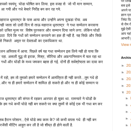
पर लिखा 
पको स्वयंभू घोडा घोषित कर लिया. इस वजह से जो भी मान सम्मान,
बस इसे
क में आ गयी और गधे बेचारे निरीह बन कर रह गये.
अपने पाय
ज्ञान प्
ाराज धृतराष्ट्र के पास आया और उन्होंने अपना दुखडा रोया. अब
जिंदा द
से रोम 
नही जाता सो उसी दिन से ताऊ महाराज धृतराष्ट्र ने गधा सम्मेलन करवाना
मुझे ऐस
को उचित मूल्य पर विशेष पुरस्कार और सम्मान दिया जाने लगा. लेकिन घोडों
आप यहाँ
ल उठा दिये कि गधों को सम्मेलन करवाने का हक ही नही है. यह सिर्फ़ और सिर्फ़
आभारी हू
न से निकले अमृत पर देवताओं का एकाधिकार था.
View m
मेलन अस्तित्व में आया. पिछले वर्ष यह गधा सम्मेलन इस लिये नही हो पाया कि
 रहा. असली युद्ध तो इराक, मिश्र, सीरिया और अफ़गानिस्तान में चल रहा था
Archi
 गधों और घोडों के मध्य जमकर बहस हो गई. दोनों ही सर्वश्रेष्ठता का दावा कर
►
20
►
20
ं रहो, हम तो तुमको हमारे सम्मेलन में आमंत्रित ही नही करते...तुम गधे हो
►
20
.और ना ही हमारे सम्मेलन में शामिल हो सकते हो और ना ही कोई सम्मान पा
►
20
▼
20
►
ज धृतराष्ट्र की संगत में रहकर आरपार हो चुका था. रामप्यारे ने घोडों के
 कि हम गधे कभी घोडे नही बन सकते पर क्या तुममें से कोई एक भी गधा बन कर
►
►
►
सब हैरान परेशान...ऐसे घोडे क्या काम के? जो कभी वापस गधे ही नही बन
रजेंसी मीटिंग आहुत कर ली है जो शीघ्र ही होने वाली है.
►