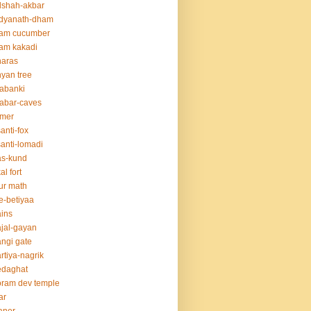
dshah-akbar
idyanath-dham
lam cucumber
am kakadi
naras
yan tree
abanki
abar-caves
rmer
anti-fox
anti-lomadi
as-kund
al fort
ur math
e-betiyaa
ins
jal-gayan
ngi gate
rtiya-nagrik
edaghat
ram dev temple
ar