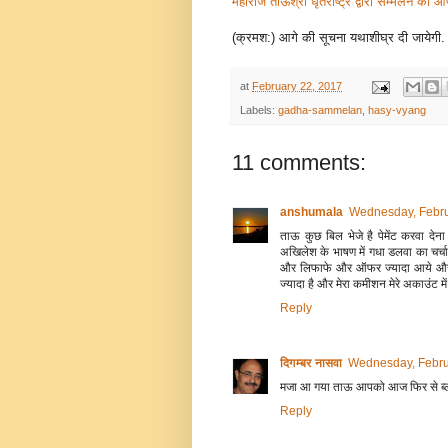
महाराज ताऊश्री धृतराष्ट्र द्वारा सम्मेलन की
(क्रमश:) आगे की सूचना यथाशीघ्र दी जायेगी.
at
February 22, 2017
Labels:
gadha-sammelan
,
hasy-vyang
11 comments:
anshumala
Wednesday, Febru
ताऊ कुछ बिल भेजे है पेमेंट करवा दे
अखिलेश के भाषण में गधा डलवा का चर्चा
और लिफाफे और ऑफर ज्यादा आये और हा
ज्यादा है और मेरा कमीशन मेरे अकाउंट मे
Reply
दिगम्बर नासवा
Wednesday, Febru
मजा आ गया ताऊ आपको आज फिर से ब्लॉग 
Reply