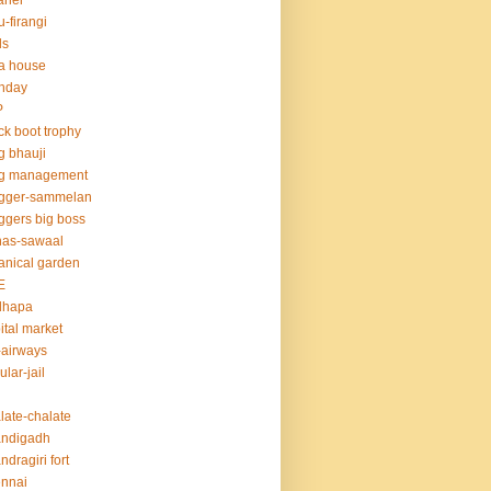
aner
u-firangi
ds
la house
thday
P
ck boot trophy
g bhauji
og management
ogger-sammelan
ggers big boss
nas-sawaal
anical garden
E
dhapa
ital market
-airways
ular-jail
late-chalate
andigadh
ndragiri fort
nnai