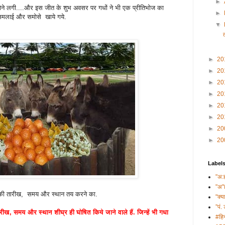
►
ोने लगी....और इस जीत के शुभ अवसर पर गधों ने भी एक प्रीतिभोज का
►
समलाई और समोसे खाये गये.
▼
►
20
►
20
►
20
►
20
►
20
►
20
►
20
►
20
Label
"अ:
"अ"
लन की तारीख, समय और स्थान तय करने का.
"क्य
”पं. 
ीख, समय और स्थान शीघ्र ही घोषित किये जाने वाले हैं. जिन्हें भी गधा
#हिन
.