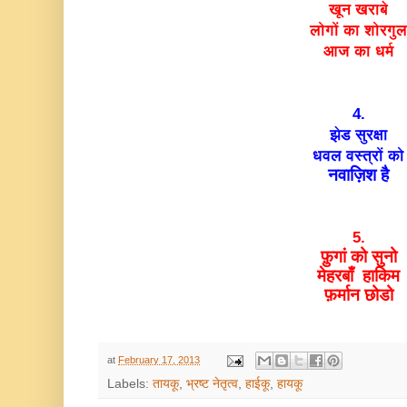
खून खराबे
लोगों का शोरगु
आज का धर्म
4.
झेड सुरक्षा
धवल वस्त्रों को
नवाज़िश है
5.
फ़ुगां को सुनो
मेहरबाँ हाकिम
फ़र्मान छोडो
at
February 17, 2013
Labels:
तायकू
,
भ्रष्ट नेतृत्व
,
हाईकू
,
हायकू