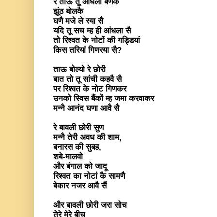
रे ताऊ तू आंधला बणकै
झूंठ बोलकै
घणै मजे ले रया सै
यदि तू सच म्ह ही आंधला सै
तो रिश्वत के नोटों की गड्डियां
किस तरियां गिणरया सै?
ताऊ बोल्यो रे छोरी
बात तो तू सांची कहवै सै
पर रिश्वत के नोट गिणकर
उनको स्विस बैंकों म्ह जमा करवाकर
मन्नै आनंद घणा आवै सै
रे बावली छोरी सुण
मन्नै तेरी अवध की शाम,
बनारस की सुबह,
शबे-मालवो
और बंगाल को जादू
रिश्वत का नोटां कै सामणै
बेकार नजर आवै सैं
और बावली छोरी जरा सोच
तेरे मेरे बीच