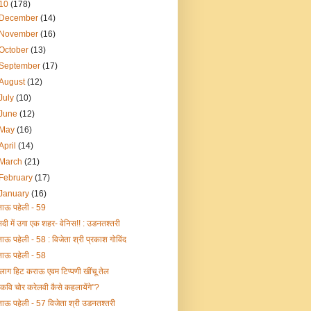
10
(178)
December
(14)
November
(16)
October
(13)
September
(17)
August
(12)
July
(10)
June
(12)
May
(16)
April
(14)
March
(21)
February
(17)
January
(16)
ताऊ पहेली - 59
नदी में उगा एक शहर- वेनिस!! : उडनतश्तरी
ताऊ पहेली - 58 : विजेता श्री प्रकाश गोविंद
ताऊ पहेली - 58
ब्लाग हिट कराऊ एवम टिप्पणी खींचू तेल
"कवि चोर करेलवी कैसे कहलायेंगे"?
ताऊ पहेली - 57 विजेता श्री उडनतश्तरी