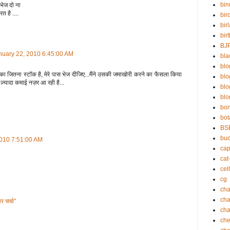
bin
 भेज दो ना
त है ....
bir
bir
bir
BJ
anuary 22, 2010 6:45:00 AM
bla
blo
 का जितना स्टॉक है, मेरे पास भेज दीजिए...मैंने उसकी जमाखोरी करने का फैसला किया
bl
 ज़्यादा कमाई नज़र आ रही है...
bl
blo
bo
bot
BS
bu
2010 7:51:00 AM
cap
cat
cell
cg
cha
ch
र चर्चा"
cha
che