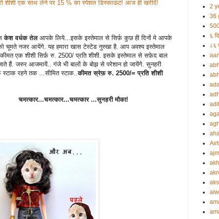
रों शीशी एक साथ लेने पर 15 % का स्पेशल डिस्काऊंट! आज ही खरीदें!
2 y
36 
500
६ दि
स
केश वर्धक तेल
आपके लिये...इसके इस्तेमाल से सिर्फ़ कुछ ही दिनों मे आपके
८६ प
 चूमते नजर आयेंगे. यह हमारा खास टेस्टेड नुस्खा है. आप अवश्य इस्तेमाल
 कीमत एक शीशी सिर्फ़ रु. 2500/ प्रति शीशी. इसके इस्तेमाल से सफ़ेद बाल
aa
ते हैं. जरुर आजमायें.. गंजे भी बालों के बोझ से परेशान हो जायेंगे. सुनहरी
abh
फ़ स्टाक रहने तक ...सीमित स्टाक..
कीमत स्रेफ़ रु. 2500/= प्रति शीशी
abh
ada
adh
चमत्कार...चमत्कार...चमत्कार ...सुनहरी मौका!
adi
aga
agh
ah
Airt
ajm
akh
akr
aks
alw
am
am