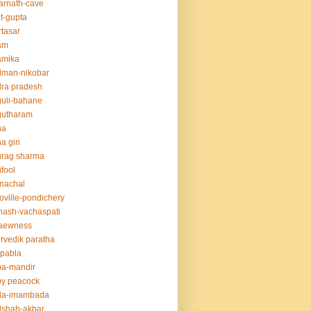
rnath-cave
t-gupta
tasar
am
amika
dman-nikobar
ra pradesh
uli-bahane
gutharam
na
a giri
urag sharma
ifool
nachal
oville-pondichery
nash-vachaspati
aewness
rvedik paratha
.pabla
ba-mandir
y peacock
da-imambada
dshah-akbar