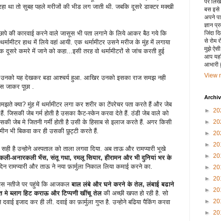
पर लिखा 
हो रहा था तो सुबह पहले मरीजों की भीड लग जाती थी. जबकि दूसरे डाक्टर मक्खी
बस इसे
अपने पाय
ज्ञान प्
छापे की कारवाई करने वाले जासूस भी पता लगाने के लिये आकर बैठ गये कि
जिंदा द
से रोम 
थर्मामीटर हाथ में लिये वहां आयी. एक थर्मामीटर उसने मरीज के मुंह में लगाया
मुझे ऐस
सरे कमरे में जाने को कहा...इसी तरह वो थर्मामीटरों से जांच करती हुई
आप यहाँ
आभारी हू
View m
े थे, उनको यह देखकर बडा आश्चर्य हुआ. आखिर उनको इसका राज समझ नही
ास जाकर पूछा .
Archi
मझते क्या? मुंह में थर्मामीटर लगा कर शरीर का टेंपरेचर पता करते हैं और जेब
►
20
ैं. जिसकी जेब गर्म होती है उसका कैट-स्केन करवा देते हैं. ठंडी जेब वाले को
 जिसकी जेब मे जितनी गर्मी होती है उसी के हिसाब से इलाज करते हैं. अगर किसी
►
20
मीन भी बिकवा कर ही उसकी छुट्टी करते हैं.
►
20
►
20
त सही है उन्होने अस्पताल को ताला लगवा दिया. अब ताऊ और रामप्यारी भूखे
►
20
ाकली-अनारकली भैंस, संतू गधा, रमलू सियार, हीरामन और भी दुनियां भर के
न रामप्यारी और ताऊ ने नया फ़ार्मुला निकाल लिया कमाई करने का.
►
20
►
20
री इस नतीजे पर पहुंचे कि आजकल
बाल लंबे और घने करने के तेल, लंबाई बढाने
►
20
त मे ब्लाग हिट कराऊ और टिप्पणी खींचू तेल
की अच्छी खपत हो रही है. सो
►
20
वाई इजाद कर ही ली. दवाई का फ़ार्मुला गुप्त है. उन्होने बढिया पैकिंग करवा
►
20