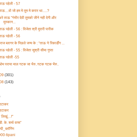
ताऊ पहेली - 57
ताऊ....वो जो हम मे तुम मे करार था.....?
अरे ताऊ "गंभीर देवी तुमको जीने नही देगी और
मुस्कान...
ताऊ पहेली - 56 : विजेता श्री मुरारी पारीक
ताऊ पहेली - 56
"राज ब्लागर के पिछले जन्म के : “ताऊ ने रिकार्डींग ...
ताऊ पहेली - 55 : विजेता सुश्री सीमा गुप्ता
ताऊ पहेली -55
ओम पराया माल गटक जा भैरु..गटक गटक भैरु..
09
(301)
08
(143)
s
हटाकर
हटाकर
ा लिखूं…!"
डी. के. शर्मा वत्स”
्दी_ब्लॉगिंग
00-tipani