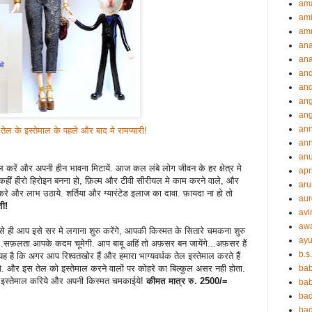
ama
ami
amr
an
an
an
and
ang
an
an
ेल के इस्तेमाल के पहले और बाद मे रामप्यारी!
ann
an
ल करें और अपनी हीन भावना मिटायें. आज कल लंबे लोग जीवन के हर क्षेत्र मे
apr
 कहीं हीरो हिरोइन बनना हो, फ़िल्म और टीवी सीरीयल मे काम करने वाले, और
aru
करे और लाभ उठाये. शर्तिया और ग्यारंटेड इलाज का दावा. फ़ायदा ना हो तो
aur
शी!
avi
aw
से ही आप इसे सर मे लगाना शुरु करेंगे, आपकी किस्मत के सितारे चमकना शुरु
ayu
ों...सफ़लता आपके कदम चूमेगी. आप बाबू अहिं तो अफ़सर बन जायेंगे...अफ़सर हैं
b.s
ह है कि अगर आप रिश्वतखोर हैं और हमारा भाग्यवर्धक तेल इस्तेमाल करते हैं
ंगे. और इस तेल को इस्तेमाल करने वालों पर कोहरे का बिल्कुल असर नही होता.
ba
 इस्तेमाल करिये और अपनी किस्मत चमकाईये!
कीमत मात्र रु. 2500/=
bab
ba
ba