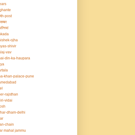
ears
ghante
th-post
सम्बर
त्नियां
nkada
ishek-ojha
yas-shivir
laj-vav
ai-din-ka-haupara
tya
rtala
a-khan-palace-pune
amedabad
el
er-rajsthan
iri-vidai
osh
har-dham-delhi
ar
an-chain
ar mahal jammu