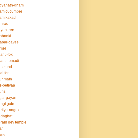
idyanath-dham
lam cucumber
am kakadi
naras
yan tree
abanki
abar-caves
rmer
anti-fox
anti-lomadi
as-kund
al fort
ur math
e-betiyaa
ins
jal-gayan
ngi gate
rtiya-nagrik
edaghat
ram dev temple
ar
aner