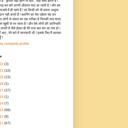
है : कृपया यहाँ ज्ञान ना बांटे , यहाँ सभी ज्ञानी हैं !
 पढ़ कर हमें अपनी औकात याद आ जाती है ! और हम
जामे में ही रहते हैं ! एवं किसी को भी हमारा अमूल्य
रदान नही करते हैं ! ब्लागिंग का मेरा उद्देश्य चंद उन
िल लोगों से संवाद का एक तरीका है जिनकी याद मात्र
रोम खुशी से भर जाता है ! और ऐसे लोगो की उपस्थिति
ी लगती है जैसे ईश्वर ही मेरे पास चल कर आ गया हो !
 आए , मेरे बारे में जानकारी ली ! इसके लिए मैं आपका
ँ !
y complete profile
ve
22
(3)
21
(10)
20
(15)
18
(1)
17
(37)
15
(1)
14
(7)
13
(98)
12
(9)
11
(67)