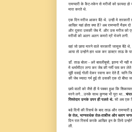
रामप्यारी के कैट-स्केन से मरीजों को फ़ायदा 
मारा करते थे.
एक दिन मरीज आकर बैठे थे. उन्ही मे सरकारी 
आखिर यहां होता क्या है? अब रामप्यारी मैडम दो 
और दूसरा उसकी जेब में. और उस मरीज को एक दू
मरीजों को अलग अलग कमरो म्रें भेजने लगी.
वहां जो छापा मारने वाले सरकारी जासूस बैठ
आया तो उन्होने हार थक कर डाक्टर ताऊ के प
डाँ. ताऊ बोला - अरे बावलीबूचो, इतना भी नही स
मे थर्मामीटर लगा कर जेब की गर्मी पता कर लेते ह
यूंही दवाई गोली देकर रवाना कर देते हैं. यानि
की जेब ज्यादा गर्म हुई तो उसकी एक दो बीघा ज
छापे वालों को जैसे ही ये पक्का हुआ कि शिकाय
मरने लगे...उनके साथ कुणबा भी पूरा था...
चंप
रिश्तेदार उनके उपर ही पलते थे.
सो अब एक दि
बडे दिनों की रिसर्च के बाद ताऊ और रामप्या
के तेल, भाग्यवर्धक तेल-ताबीज और ब्लाग जग
दिन रात रिसर्च करके आखिर इन के लिये उन्होने द
ली.