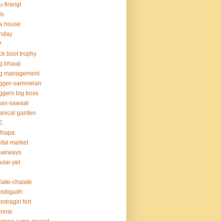
u-firangi
ds
la house
thday
P
ck boot trophy
g bhauji
og management
ogger-sammelan
ggers big boss
nas-sawaal
anical garden
E
dhapa
ital market
-airways
ular-jail
late-chalate
andigadh
ndragiri fort
nnai