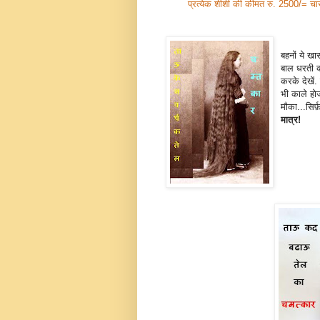
प्रत्येक शीशी की कीमत रु. 2500/= चा
बहनों ये खा
बाल धरती को
करके देखें.
भी काले होजा
मौका...सिर्
मात्र!