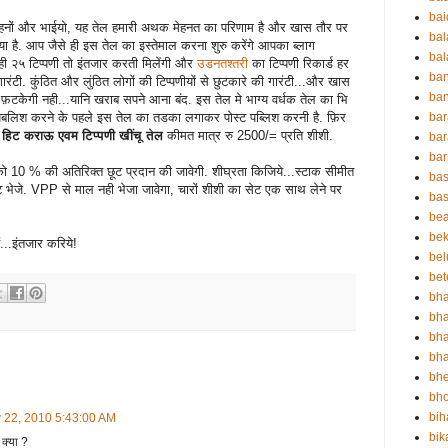
ba
बहनों और भाईयो, यह तेल हमारी अथक मेहनत का परिणाम है और खास तौर पर
ba
गया है. आप जैसे ही इस तेल का इस्तेमाल करना शुरु करेंगे आपका ब्लाग
bal
ही २५ टिप्पणी तो इंतजार करती मिलेंगी और
उडनतश्तरी
का टिप्पणी रिकार्ड हर
ba
 गारंटी. कुंठित और लुंठित लोगों की टिप्पणीयों से छुटकारे की गारंटी...और खास
ban
 फ़टकेगी नही...यानि खराब सपने आना बंद. इस तेल मे भाग्य वर्धक तेल का भि
ट पबलिश करने के पहले इस तेल का तडका लगाकर पोस्ट पब्लिश करनी है. फ़िर
bar
ग हिट कराऊ एवम टिप्पणी खींचू तेल
कीमत मात्र रु 2500/= प्रति शीशी.
bar
ba
 को 10 % की अतिरिक्त छूट प्रदान की जावेगी. शीघ्रता किजिये...स्टाक सीमीत
bas
राफ़्ट भेजे. VPP से माल नही भेजा जावेगा, चारों शीशी का सेट एक साथ लेने पर
bas
be
bek
ं...इंतजार करिये!
bel
bet
bha
bha
bha
bha
bh
bho
bih
y 22, 2010 5:43:00 AM
bik
 क्या ?