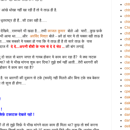
ch
आंखे धोखा नहीं खा रही हैं तो ये ताऊ ही है.
chh
chh
तराष्ट्र ही हैं...सौ टका वही है.....
chi
Chi
 देखिये...रामप्यारे भी खडा है....तभी
काजल कुमार
बोले -ओ यारों...कुछ फ़र्क
chi
 भी आया था......और
अरविंद मिश्रा
बोले - अरे हां यार ये तो पक्का वही ताऊ है
chi
या था....जब सबको ये पक्का हो गया कि ये ताऊ ही है तो सारे ताऊ के पास
cho
ंदाज में
दे दे...अपनी बीबी के नाम से दे दे सेठ ..
.की बांग लगाई.
chr
ch
 दो साल से ब्लाग जगत से गायब होकर ये काम कर रहा है? ये क्या नाटक
ा? जो ये भीख मांगना शुरू कर दिया? तुझे शर्म नहीं आती...तेरी ब्लागरी की
cla
 होकर ये काम कर रहा है?
coc
cor
ै. पर ब्लागरी की दुकान से टके (रूपये) नही मिलते और बिना टके सब बेकार
cov
तो सुना ही होगा....
cov
cp
da
ते
dak
dal
 !
सिर्फ़ टकाटक देखते रहो !
da
dan
 लें तो तुझे सिर्फ़ ये भीख मांगने वाला काम ही मिला था? कुछ तो शर्म करना
del