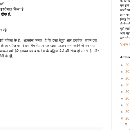
पर लिखा 
आती.
बस इसे
स्तेमाल किया है.
अपने पाय
 ठीक है.
ज्ञान प्
जिंदा द
से रोम 
मुझे ऐस
 रहे.
आप यहाँ
आभारी हू
्धिजीवी महिला के हैं. अफ़्सोस जनक है कि ऐसा बेहूदा और डरपोक बयान एक
View m
 फ़्रंट पेज पर दिल्ली गैंग रेप पर यह खबर पढकर मन ग्लानि से भर गया.
में अब्बल क्यों है? इसका जवाब प्रदेश के बुद्धिजीवियों की सोच ही लगती है. और
वी के हों.
Archi
►
20
►
20
►
20
=====================
►
20
►
20
►
20
►
20
►
20
▼
20
▼