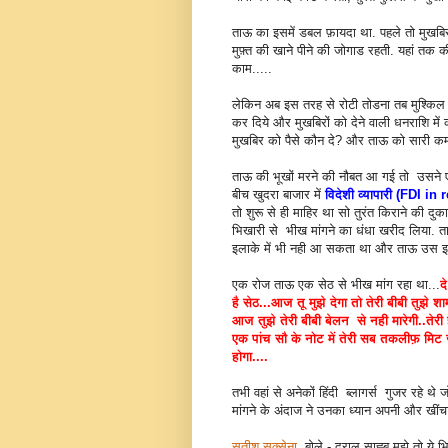
ताऊ का इसमें डबल फ़ायदा था. पहले तो मुखबिर
मुफ़्त की खाने पीने की जोगाड रहती. यहां त
काम.....
लेकिन अब इस तरह से रोटी तोडना तब मुश्किल
कर दिये और मुखबिरों को देने वाली धनराशि म
मुखबिर को पैसे कौन दे? और ताऊ को सारी कमा
ताऊ की भूखों मरने की नौबत आ गई तो उसने ए
बीच खुदरा बाजार में
विदेशी व्यापारी (FDI in 
तो शुरू से ही माहिर था सो तुरंत किराने की दु
भिखारी से भीख मांगने का धंधा खरीद लिया. 
इलाके में भी नही आ सकता था और ताऊ उस इल
एक रोज ताऊ एक सेठ से भीख मांग रहा था...
द
है सेठ...आज तू मुझे देगा तो तेरी बीबी तुझे
आज तुझे तेरी बीबी बेलन से
नही
मारेगी..तेर
एक पांच सौ के नोट में तेरी सब तकलीफ़ मिट ज
होगा....
तभी वहां से अनेकों हिंदी ब्लागर्स
गुजर रहे थे 
मांगने के अंदाज ने उनका ध्यान अपनी और खींच
सतीश सक्सेना
बोले - दराल साह्ब मुझे तो ये भ