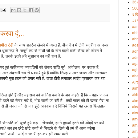
36 
500
६ दि
८६ प
aa
करवा दूं...
abh
abh
ीरा टेढी
के साथ शतरंज खेलने में व्यस्त हैं. बीच बीच में टीवी स्क्रीन पर नजर
ada
ृतराष्ट्र ने संपूर्ण रूप से गांधी जी के तीन बंदरों वाली सीख को जीवन में
adh
ना है. उनके इतने लंबे सुशासन का यही राज है.
adi
aga
 पर हुई बहशियाना ज्यादतियों को लेकर शांति पूर्ण आंदोलन पर उतारू हैं.
agh
सालार अंदरूनी रूप से घबराये हुये हैं क्योंकि सिपह सालार जनता और खासकर
ah
ोलनकारी युवा हटने को तैयार नही है. ताऊ टीवी लगातार लाईव प्रसारण कर रहा
Airt
ajm
akh
ाखिल होते हैं और महाराज को कार्निश बजाने के बाद कहते हैं कि - महाराज अब
वो हटने को तैयार नही हैं, भीड बढती जा रही है...कहीं महल को ही खतरा पैदा ना
akr
ी से ही जनता को दो चार झूंठे आश्वासन दे दिजिये जिससे यह खतरा फ़िलहाल
aks
alw
am
े सेनापति को घूरते हुये कहा - सेनापति, हमने तुमको इतने बडे ओहदे पर क्यों
am
क्या? अब इन छोटे छोटे बच्चों से निपटने के लिये भी हमें ही आना पडेगा
ama
..चलो जावो...आंदोलनकारी हटाकर हमें खबर करो....
ami