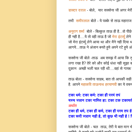
डाक्टर दराल
- बोले, यार सक्सेना जी अगर मेरी 
तभी
समीरलाल
बोले - ये पक्के से ताऊ महाराज धृ
अनुराग शर्मा
बोले - बिल्कुल ताऊ ही है...वो पीछे
ही नही है....ये तो वही ताऊ है जो
मेरा इंटर्व्यु
लेने
जो मेरा इंटर्व्यू लेने आया था और मैने नही दि
आगये...ताऊ ने अंजान बनते हुये अपने रटे हुये अ
सक्सेना जी बोले -ताऊ अब समझ में आया कि तू
लगा रखा है? तेरे को और कोई धंधा नही सूझा क्य
दुकान अच्छी भली चल रही थी....वहां से गायब
ताऊ बोला - सक्सेना साहब, बात तो आपकी सही ह
है. आपने
महाकवि ताऊनाथ हरयाणवी
का ये वचन 
टका धर्म: टका कर्म: टका ही परमं तपं
यस्य ज्ञान टका नास्ति हा: टका टक टकाय
अर्थात
टका ही धर्म, टका ही कर्म, टका ही परम तप है
टका रूपी ज्ञान नही है, तो कुछ भी नही है ! 
सक्सेना जी बोले - चल ताऊ, तेरी ये बात मान भी