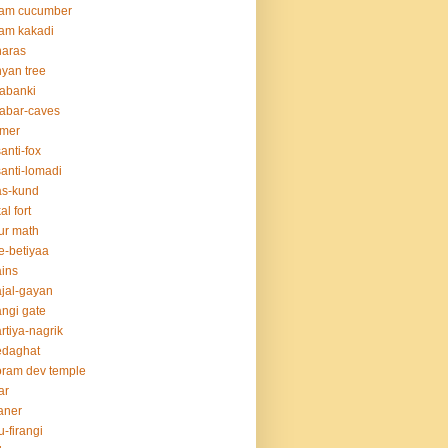
lam cucumber
am kakadi
naras
yan tree
abanki
abar-caves
rmer
anti-fox
anti-lomadi
as-kund
al fort
ur math
e-betiyaa
ins
jal-gayan
ngi gate
rtiya-nagrik
edaghat
ram dev temple
ar
aner
u-firangi