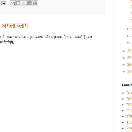
, अगला ब्लाग
►
►
 अमल मे लाकर आप एक महान ब्लागर और महानतम नेता बन सकते हैं. बस
ू किजिये.
►
►
20
►
20
►
20
►
20
Label
"अ:
"अ"
"क्य
”पं. 
#हिन
150
2 y