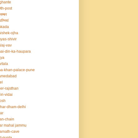
ghante
th-post
सम्बर
त्नियां
nkada
ishek-ojha
yas-shivir
laj-vav
ai-din-ka-haupara
tya
rtala
a-khan-palace-pune
amedabad
el
er-rajsthan
iri-vidai
osh
har-dham-delhi
ar
an-chain
ar mahal jammu
rnath-cave
t-gupta