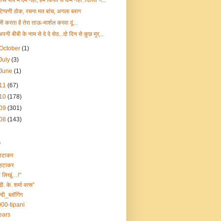
हाथ पांव में दम नहीं, हम किसी से कम नहीं :दिल्ली ग...
टिप्पणी ठोक, रचना मत बांच, अगला ब्लाग
जी करता है तेरा ताऊ-मार्शल करवा दूं...
अपनी बीबी के नाम से दे दे सेठ...दो दिन से कुछ मुर्...
October
(1)
July
(3)
June
(1)
11
(67)
10
(178)
09
(301)
08
(143)
s
हटाकर
हटाकर
ा लिखूं…!"
डी. के. शर्मा वत्स”
्दी_ब्लॉगिंग
00-tipani
ears