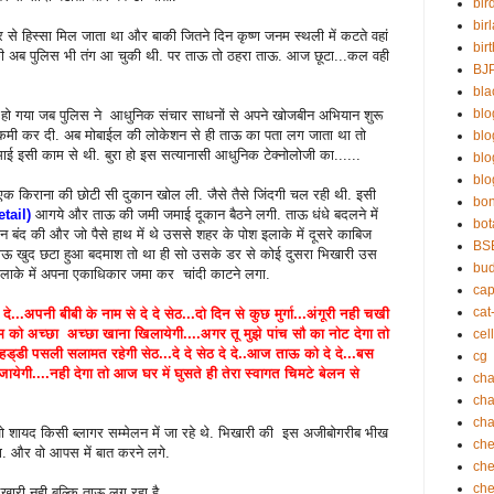
bir
bir
 से हिस्सा मिल जाता था और बाकी जितने दिन कृष्ण जनम स्थली में कटते वहां
bir
क की अब पुलिस भी तंग आ चुकी थी. पर ताऊ तो ठहरा ताऊ. आज छूटा...कल वही
BJ
bla
blo
 हो गया जब पुलिस ने आधुनिक संचार साधनों से अपने खोजबीन अभियान शुरू
ें कमी कर दी. अब मोबाईल की लोकेशन से ही ताऊ का पता लग जाता था तो
bl
ई इसी काम से थी. बुरा हो इस सत्यानासी आधुनिक टेक्नोलोजी का......
bl
blo
क किराना की छोटी सी दुकान खोल ली. जैसे तैसे जिंदगी चल रही थी. इसी
bo
retail)
आगये और ताऊ की जमी जमाई दूकान बैठने लगी. ताऊ धंधे बदलने में
bot
कान बंद की और जो पैसे हाथ में थे उससे शहर के पोश इलाके में दूसरे काबिज
BS
ताऊ खुद छटा हुआ बदमाश तो था ही सो उसके डर से कोई दुसरा भिखारी उस
bu
ाके में अपना एकाधिकार जमा कर चांदी काटने लगा.
cap
cat
े दे...अपनी बीबी के नाम से दे दे सेठ...दो दिन से कुछ मुर्गा...अंगूरी नही चखी
 शाम को अच्छा अच्छा खाना खिलायेगी....अगर तू मुझे पांच सौ का नोट देगा तो
cell
ी हड्डी पसली सलामत रहेगी सेठ...दे दे सेठ दे दे..आज ताऊ को दे दे...बस
cg
ायेगी....नही देगा तो आज घर में घुसते ही तेरा स्वागत चिमटे बेलन से
cha
ch
cha
जो शायद किसी ब्लागर सम्मेलन में जा रहे थे. भिखारी की इस अजीबोगरीब भीख
che
ा. और वो आपस में बात करने लगे.
che
che
िखारी नही बल्कि ताऊ लग रहा है.