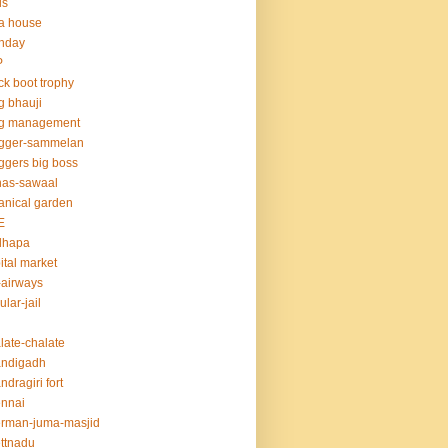
ds
la house
thday
P
ck boot trophy
g bhauji
og management
ogger-sammelan
ggers big boss
nas-sawaal
anical garden
E
dhapa
ital market
-airways
ular-jail
late-chalate
andigadh
ndragiri fort
nnai
rman-juma-masjid
ttnadu