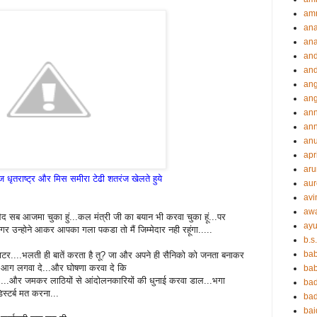
amr
an
an
an
and
ang
an
an
ann
an
apr
aru
 धृतराष्ट्र और मिस समीरा टेढी शतरंज खेलते हुये
aur
avi
aw
ेद सब आजमा चुका हुं...कल मंत्री जी का बयान भी करवा चुका हूं...पर
ayu
उन्होने आकर आपका गला पकडा तो मैं जिम्मेदार नही रहूंगा.....
b.s
ba
माटर....भलती ही बातें करता है तू? जा और अपने ही सैनिको को जनता बनाकर
को आग लगवा दे...और घोषणा करवा दे कि
bab
ैं....और जमकर लाठियों से आंदोलनकारियों की धुनाई करवा डाल...भगा
ba
्टर्ब मत करना...
ba
ba