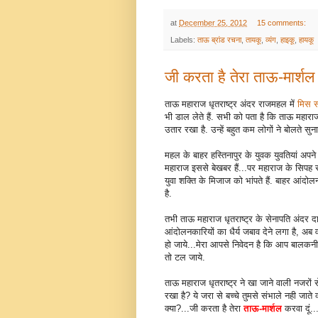
at
December 25, 2012
15 comments:
Labels:
ताऊ ब्रांड रचना
,
तायकू
,
व्यंग
,
हाइकू
,
हायकू
जी करता है तेरा ताऊ-मार्शल 
ताऊ महाराज धृतराष्ट्र अंदर राजमहल में
मिस सम
भी डाल लेते हैं. सभी को पता है कि ताऊ महाराज ध
उतार रखा है. उन्हें बहुत कम लोगों ने बोलते सु
महल के बाहर हस्तिनापुर के युवक युवतियां अपने
महाराज इससे बेखबर हैं...पर महाराज के सिपह 
युवा शक्ति के मिजाज को भांपते हैं. बाहर आंद
है.
तभी ताऊ महाराज धृतराष्ट्र के सेनापति अंदर द
आंदोलनकारियों का धैर्य जबाव देने लगा है, अब 
हो जाये...मेरा आपसे निवेदन है कि आप बालकन
तो टल जाये.
ताऊ महाराज धृतराष्ट्र ने खा जाने वाली नजरों स
रखा है? ये जरा से बच्चे तुमसे संभाले नही जाते 
क्या?...जी करता है तेरा
ताऊ-मार्शल
करवा दूं.