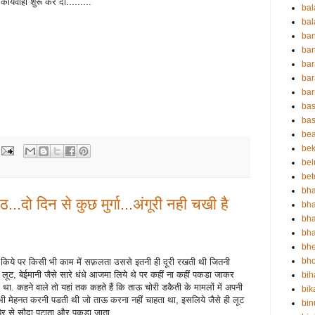
र्यवाही शुरू कर दी.........
ba
bal
ba
ban
bar
bar
ba
bas
bas
be
bek
bel
bet
bha
ठ...दो दिन से कुछ मुर्गा...अंगूरी नही चखी है
bha
bha
bha
bh
bho
ंधे किये पर किसी भी काम में सफ़लता उससे इतनी ही दूरी रखती थी जितनी
, लूट, बेईमानी जैसे सारे धंधे आजमा लिये थे पर कहीं ना कहीं पकडा जाकर
bih
था. कहने वाले तो यहां तक कहते हैं कि ताऊ चोरी डकैती के मामलों में अपनी
bik
ें भी मेहनत करनी पडती थी जो ताऊ करना नहीं चाहता था, इसलिये जैसे ही लूट
bin
बिर से सौदा पटाता और पकडा जाता.