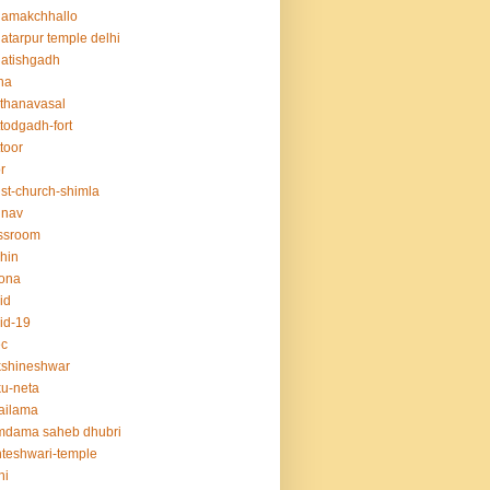
hamakchhallo
atarpur temple delhi
atishgadh
na
thanavasal
ttodgadh-fort
ttoor
r
ist-church-shimla
unav
ssroom
hin
ona
id
id-19
ec
kshineshwar
u-neta
ailama
mdama saheb dhubri
teshwari-temple
hi