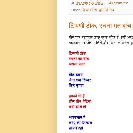
at
December 27, 2012
24 comments:
Labels:
दिल्ली गैंग रेप
,
बुद्धिजीवी सोच
टिप्पणी ठोक, रचना मत बांच
नीचे चार महानतम ताऊ ब्रांड सीख हैं. इन्हें
याददाश्त पर जोर डालिये और अभी से अमल शुर
टिप्पणी ठोक
रचना मत बांच
अगला ब्लाग
वोट डकार
नेता गया सिधार
फ़िर चुनाव
हमको भी हैं
तीन तीन बेटियां
क्यों डरते हो
आश्वासन दे
ताऊ की फ़ितरत
झेलते रहो