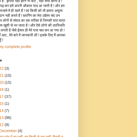
है : कृपया यहाँ ज्ञान ना बांटे , यहाँ सभी ज्ञानी हैं !
 पढ़ कर हमें अपनी औकात याद आ जाती है ! और हम
जामे में ही रहते हैं ! एवं किसी को भी हमारा अमूल्य
रदान नही करते हैं ! ब्लागिंग का मेरा उद्देश्य चंद उन
िल लोगों से संवाद का एक तरीका है जिनकी याद मात्र
रोम खुशी से भर जाता है ! और ऐसे लोगो की उपस्थिति
ी लगती है जैसे ईश्वर ही मेरे पास चल कर आ गया हो !
 आए , मेरे बारे में जानकारी ली ! इसके लिए मैं आपका
ँ !
y complete profile
ve
22
(3)
21
(10)
20
(15)
18
(1)
17
(37)
15
(1)
14
(7)
13
(98)
12
(9)
December
(4)