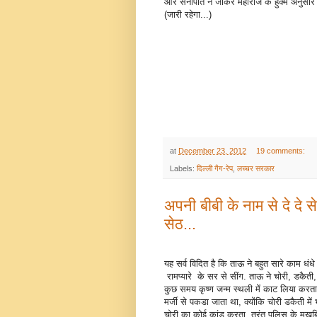
और सेनापति ने जाकर महाराज के हुक्म अनुसार का
(जारी रहेगा...)
at
December 23, 2012
19 comments:
Labels:
दिल्ली गैग-रेप
,
लच्चर सरकार
अपनी बीबी के नाम से दे दे से
सेठ...
यह सर्व विदित है कि ताऊ ने बहुत सारे काम ध
रामप्यारे के सर से सींग. ताऊ ने चोरी, डकैती
कुछ समय कृष्ण जन्म स्थली में काट लिया करता 
मर्जी से पकडा जाता था, क्योंकि चोरी डकैती म
चोरी का कोई कांड करता, तुरंत पुलिस के मुख