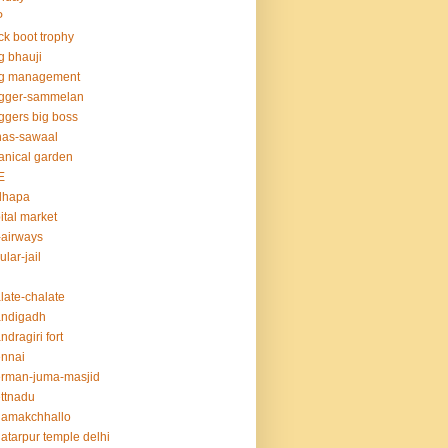
P
ck boot trophy
g bhauji
og management
ogger-sammelan
ggers big boss
nas-sawaal
anical garden
E
dhapa
ital market
-airways
ular-jail
late-chalate
andigadh
ndragiri fort
nnai
rman-juma-masjid
ttnadu
hamakchhallo
atarpur temple delhi