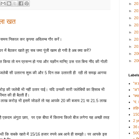
►
20
►
20
►
20
ुला खत
►
20
►
20
र भी समय निकाल कर कृपया अविलम्ब गौर करें।
►
20
►
20
र में बैठकर खाते हुए सब जमा पूंजी खत्म हो गयी है अब क्या करें?
►
20
►
20
 किया तो मन प्रसन्न हो गया और यक़ीन मानिए उस रात बिना नींद की गोली
े जलेबी सी उतारना शुरू की और 5 दिन तक उतारती ही रही तो समझ आगया
Label
"अ:
करोड़ की जलेबी भी नहीं उतार पाई। यदि उनकी सारी जलेबियों का हिसाब भी
"अ"
मत की ही बैठती हैं।
"क्य
 के 8 लाख करोड़ भी इसमें जोडलें तो यह आपके 20 की बजाय 21 या 21.5 लाख
”पं. 
#हिन
150
ाऊ है एकदम अंगूठा छाप, पर एक बीघा में कितना किलो बीज लगेगा यह अच्छी तरह
2 y
36 
500
 थी कि सबके खाते में 15/16 हजार रुपये अब आये ही समझो। पर आपके इस