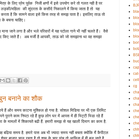
्र के लिए प्रेम पूर्वक निजी क्षणों में इसे उपयोग करे तो गलत नही है पर
BJ
लड़की/महिला की सुंदरता के कसीदे निकालने में किया जाता है तो यह
bla
्भर करता है कि सामने वाला इसे किस तरह से समझ पाता है। इसलिए ताऊ तो
blo
ोग के बचना चाहिए।
bl
bl
माना जाने लगा है और भले परिवारों में यह पटोला गाने भी नहीं चलते हैं। वैसे
blo
संद किए जाते हैं। अब मर्जी है आपकी, ताऊ को जो समझाना था वह समझा
bo
bot
BS
bu
cap
cat
cell
cg
cha
ुन बनाने का शौक
ch
cha
 गये हैं और समय काटना मुश्किल हो गया है. सोशल मिडिया पर भी एक लिमिट
che
पुराने काम निपटा रहे हैं कुछ लोग घर में आपस में ही भिट्टी भिडा रहे हैं
che
ा के मामलों में शिकायते बढी हैं. हमारी समझ से यह खाली दिमाग का काम है.
che
ch
यह बढिया समय है. हमारे पास अब भी ज्यादा समय नहीं बचता क्योंकि मैं कैपीटल
chh
ार शेयर बाजार चालू रहता है तो शाम के चार पांच तो आफ़िस में ही बज जाते है.