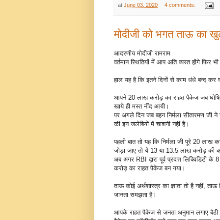
at
June 03, 2020
4 comments:
मोदीजी को भगत ताऊ का ख
आदरणीय मोदीजी रामराम
वर्तमान स्थितियों में आप अति व्यस्त होंगे फि
हाल यह है कि इतने दिनों से काम धंधे बन्द कर घ
आपने 20 लाख करोड़ का राहत पैकेज जब घोषित
खाये ही मस्त नींद आयी।
पर अगले दिन जब बहन निर्मला सीतारमण जी न
की इन जलेबियों में चाशनी नहीं है।
पहली बात तो यह कि निर्मला जी पूरे 20 लाख 
जोड़ा जाए तो ये 13 या 13.5 लाख करोड़ की की
अब अगर RBI द्वारा पूर्व प्रदत्त लिक्विडिटी
करोड़ का राहत पैकेज बन गया।
ताऊ कोई अर्थशास्त्र का ज्ञाता तो है नहीं, त
जानता समझता है।
आपके राहत पैकेज से जनता अनुमान लगाए बैठी