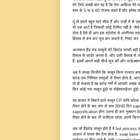
मेरे लिये अच्छी बात यह है कि मेरा आफ़िस मेरे 
शाम के 5 या 6 घंटे रोजना बचते हैं और हमेशा क
यूं तो हमारे बहुत सारे शौक हैं और उन्हीं में स
भी एक आर्ट है जिसकी कोई लिमिट नहीं है. जैसे 
लेता है वैसे ही आप इस प्रोसेस से अनगिनत तर
हिसाब से बना कर यूज कर सकते हैं, गिफ़्ट कर स
आजकल हैंड मेड साबुनों की डिमांड काफ़ी बढी 
हिसाब से आर्डर करता है. और उसी हिसाब से जो
हैं. इसमें आपने सही चीजे यूज की और परफ़ेक्
अब ये समझ लिजीये कि साबुन किस प्रकार बनाये
ब्रांड एक निश्चित वस्तुओं से तैयार होता है,
तो हो सकता है वह ब्रांड गर्मी में आपको अच्छा 
फ़िर कोई नया साबुन ढूंढो या मोईश्चराईजर ढूंढो.
यह बाजार में बिकने वाले साबुन CP यानि कोल्ड 
तैयार होने के बाद कम से कम 30/40 दिन sapo
saponification होगा उतना ही कम नुक्सान देह 
तैयार होने के बाद भी काष्टिक सोडा अपनी क्रिय
अब जो हैंडमेड साबुन होते हैं ये hot process
आकार में वापस शेप देना होता है. soap bas
साईट्स पर मिल जाते हैं. इनमे saponification क