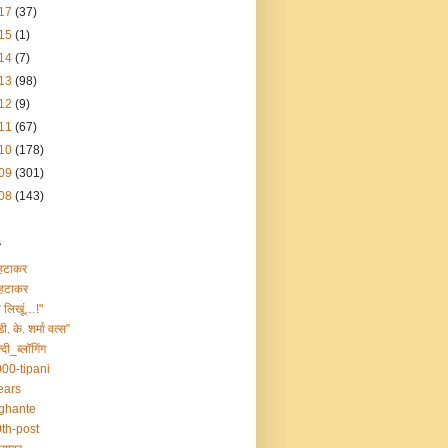
17
(37)
15
(1)
14
(7)
13
(98)
12
(9)
11
(67)
10
(178)
09
(301)
08
(143)
s
हटाकर
हटाकर
ा लिखूं…!"
डी. के. शर्मा वत्स”
्दी_ब्लॉगिंग
00-tipani
ears
ghante
th-post