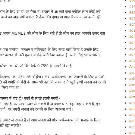
६ दि
 है कि -
८६ प
ोन के लिए दी थी वह पैसा भी बाजार में आ नही पाया क्योंकि लोन कोई क्यों
aa
कर्ज का बोझ क्यों बढ़ाएगा? ऊंच नींच होगई तो आप विजय माल्या बनने नहीं
abh
abh
ada
ोड़ आपने MSMEs को लोन के लिए रखे हैं तो लोन का हाल आपको ऊपर बता
adh
।
adi
aga
स पास मनरेगा, जनधन व महिलाओं के लिए नगद खर्च किया है उसके लिए
agh
र करोड़ से 40 हजार करोड़ अतिरिक्त बढाया है उसके लिए भी आभार।
ah
 घोषणा की थी जो कि सिर्फ 0.75% ही आपने दिया है।
Airt
ajm
व्यवस्था का पहिया नहीं दौड़ेगा। सर, अर्थव्यवस्था को उबारने के लिए आपको
akh
0 की अमेरिकी मंदी के समय भी वहां की सरकार ने खुले हाथों जनता को खर्चने
akr
र लिया गया था।
aks
alw
जनता में बांट दूँ? कहाँ से लाऊं इतनी नगदी?
am
ी नहीं है पर आप उधार ले सकते हैं या बजट घाटा बढ़ा बढ़ा सकते हैं, इन
am
एगी, पर नगदी जनता को खर्चने के लिए व्यवस्था करें।
ama
के लिए उधार ले सकते हैं तो आप जनता की और अर्थव्यवस्था की भलाई के लिए
ami
नहीं बढ़ा सकते?
amr
an