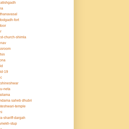
atishgadh
na
thanavasal
ttodgadh-fort
ttoor
r
ist-church-shimla
unav
ssroom
hin
ona
id
id-19
ec
kshineshwar
u-neta
ailama
mdama saheb dhubri
teshwari-temple
hi
a-shariff-dargah
amekh-stup