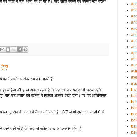
कल की चिंता में नींद आना बंद हो गई है। यदि राहत पैकेज का स्वरूप नहीं बदला
an
an
and
ang
an
an
ann
an
apr
aru
aur
है?
avi
aw
े पहले इसके सार्थक रूप को जानते हैं।
ayu
b.s
र हर महिला की इच्छा अवश्य रहती है कि वह एक बार यह साड़ी जरूर पहने।
ी चार पांच हजार की कीमत में बिकती अक्सर देखी होगी। पर यह ओरिजिनल
ba
bab
ba
तया गुजरात के पाटन में तैयार की जाती है। 6/7 लोगों द्वारा एक साड़ी 6 से
ba
ba
ba
ा पहने जाने वाले जोड़े के लिए भी पटोला शब्द का उपयोग होता है।
bal