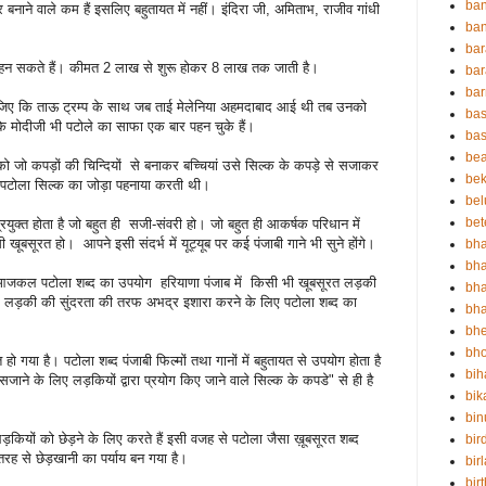
ba
पर बनाने वाले कम हैं इसलिए बहुतायत में नहीं। इंदिरा जी, अमिताभ, राजीव गांधी
ban
bar
पहन सकते हैं। कीमत 2 लाख से शुरू होकर 8 लाख तक जाती है।
bar
ba
 कि ताऊ ट्रम्प के साथ जब ताई मेलेनिया अहमदाबाद आई थी तब उनको
bas
कि मोदीजी भी पटोले का साफा एक बार पहन चुके हैं।
bas
be
 को जो कपड़ों की चिन्दियों से बनाकर बच्चियां उसे सिल्क के कपड़े से सजाकर
bek
े पटोला सिल्क का जोड़ा पहनाया करती थी।
bel
bet
क्त होता है जो बहुत ही सजी-संवरी हो। जो बहुत ही आकर्षक परिधान में
सी खूबसूरत हो। आपने इसी संदर्भ में यूट्यूब पर कई पंजाबी गाने भी सुने होंगे।
bha
bha
 आजकल पटोला शब्द का उपयोग हरियाणा पंजाब में किसी भी खूबसूरत लड़की
bha
कि लड़की की सुंदरता की तरफ अभद्र इशारा करने के लिए पटोला शब्द का
bha
bh
bho
 गया है। पटोला शब्द पंजाबी फिल्मों तथा गानों में बहुतायत से उपयोग होता है
bih
जाने के लिए लड़कियों द्वारा प्रयोग किए जाने वाले सिल्क के कपडे" से ही है
bik
bin
कियों को छेड़ने के लिए करते हैं इसी वजह से पटोला जैसा ख़ूबसूरत शब्द
bir
 से छेड़खानी का पर्याय बन गया है।
bir
bir