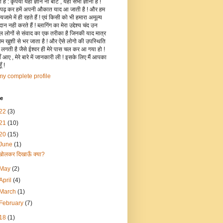
है : कृपया यहाँ ज्ञान ना बांटे , यहाँ सभी ज्ञानी हैं !
 पढ़ कर हमें अपनी औकात याद आ जाती है ! और हम
जामे में ही रहते हैं ! एवं किसी को भी हमारा अमूल्य
रदान नही करते हैं ! ब्लागिंग का मेरा उद्देश्य चंद उन
िल लोगों से संवाद का एक तरीका है जिनकी याद मात्र
रोम खुशी से भर जाता है ! और ऐसे लोगो की उपस्थिति
ी लगती है जैसे ईश्वर ही मेरे पास चल कर आ गया हो !
 आए , मेरे बारे में जानकारी ली ! इसके लिए मैं आपका
ँ !
y complete profile
ve
22
(3)
21
(10)
20
(15)
June
(1)
खोलकर दिखाऊँ क्या?
May
(2)
April
(4)
March
(1)
February
(7)
18
(1)