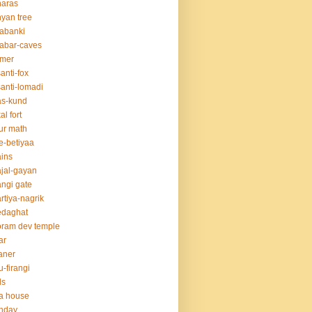
naras
yan tree
abanki
abar-caves
rmer
anti-fox
anti-lomadi
as-kund
al fort
ur math
e-betiyaa
ins
jal-gayan
ngi gate
rtiya-nagrik
edaghat
ram dev temple
ar
aner
u-firangi
ds
la house
thday