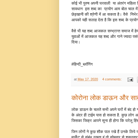
कोई भी पुरुष अपनी घरवाली या अंतरंग महिला मित
सावधान इस शब्द का प्रयोग आम बोल चाल में 
छेड़खानी की श्रेणी में आ सकता है। वैसे निर
आपको यही सलाह देता है कि इस शब्द के प्रय
वैसे भी यह शब्द आजकल सम्भ्रान्त समाज में हेय 
युवाओं में आजकल यह शब्द और गाने ज्यादा प
दिया।
#हिन्दी_ब्लॉगिंग
at
May 17, 2020
4 comments:
कोरोना लोक डाऊन और साब
लोक डाऊन के चलते सभी अपने घरों में बंद हो
के अंदर ही टाईम पास हो सकता है. कुछ लोग अपने 
जिसका जिक्र आपने सुना ही होगा कि घरेलू हिंस
जिन लोगों ने कुछ शौक पाल रखे हैं उनके लिये 
मार्केट से संबंध रखता हूं तो सोमवार से शुक्रव