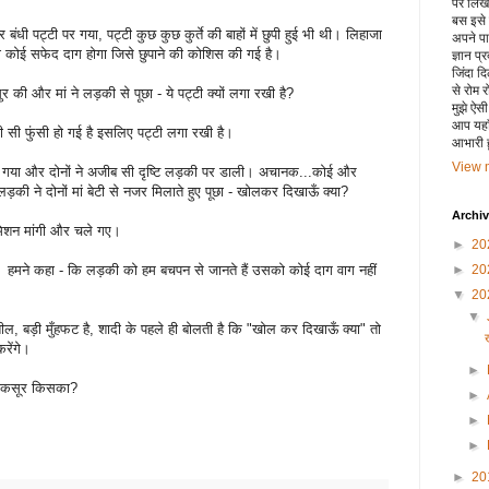
पर लिखा 
बस इसे
ी पट्टी पर गया, पट्टी कुछ कुछ कुर्ते की बाहों में छुपी हुई भी थी। लिहाजा
अपने पाय
कोई सफेद दाग होगा जिसे छुपाने की कोशिस की गई है।
ज्ञान प्
जिंदा द
से रोम 
ुर की और मां ने लड़की से पूछा - ये पट्टी क्यों लगा रखी है?
मुझे ऐस
आप यहाँ
की सी फुंसी हो गई है इसलिए पट्टी लगा रखी है।
आभारी हू
View m
ढ़ गया और दोनों ने अजीब सी दृष्टि लड़की पर डाली। अचानक...कोई और
ी ने दोनों मां बेटी से नजर मिलाते हुए पूछा - खोलकर दिखाऊँ क्या?
Archi
 परमिशन मांगी और चले गए।
►
20
हमने कहा - कि लड़की को हम बचपन से जानते हैं उसको कोई दाग वाग नहीं
►
20
▼
20
▼
ल, बड़ी मुँहफट है, शादी के पहले ही बोलती है कि "खोल कर दिखाऊँ क्या" तो
रेंगे।
►
ें कसूर किसका?
►
►
►
►
20