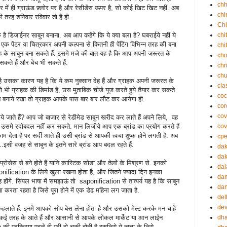
chh
घर में ही ग्राऊंड फ़्लोर पर है और रेसीडेंस ऊपर है, सो कोई खिट खिट नहीं. अब
chi
ी तरह शनिवार रविवार तो है ही.
Chi
े एक है डिजाईनर साबुन बनाना. अब आप कहेंगे कि ये क्या बला है? घबराईये नहीं ये
chi
एक पेंटर या चित्रकार अपनी कल्पना से कितनी ही पेंटिंग विभिन्न तरह की बना
chi
ह के साबुन बना सकते हैं. इसमे मजे की बात यह है कि आप अपनी जरूरत के
cho
कते हैं और बेच भी सकते हैं.
chr
ch
है उसका कारण यह है कि ये कम नुक्सान देह हैं और ग्राहक अपनी जरूरत के
cla
 भी ग्राहक की डिमांड है, उस मुताबिक चीजे यूज करते हुये तैयार कर सकते
coc
शन बनाये रखा तो ग्राहक आपके पास बार बार लौट कर आयेगा ही.
cor
cov
 जाते हैं? आप जो बाजार से रेडीमेड साबुन खरीद कर लाते हैं अपने लिये, वह
 आप उसमे रदोबदल नहीं कर सकते. मान लिजीये आप एक ब्रांड का प्रयोग करते हैं
cov
काम देता है पर सर्दी आते ही उसी ब्रांड से आपकी त्वचा शुष्क होने लगती है. अब
cp
..इसी वजह से साबुन के इतने सारे ब्रांड आप बदल रहते हैं.
da
dak
प्रोसेस से बने होते हैं यानि कास्टिक सोडा और तेलों के मिश्रण से. इनको
dal
nification के लिये खुला रखना होता है, और जितने ज्यादा दिन इनका
da
होंगे. सिंपल भाषा में समझाऊं तो saponification से तात्पर्य यह है कि साबुन
dan
ा करता रहता है जिसे पूरा होने में एक डेढ महिना लग जाता है.
del
dev
 कहलाते हैं. इनमे आपको सोप बेस लेना होता है और उसको मेल्ट करके मन चाहे
e कई तरह के आते हैं और आसानी से आपके लोकल मार्केट या आन लाईन
dh
ी प्रक्रिया पहले ही पूरी हो चुकी होती है इसलिये ये त्वचा के लिये