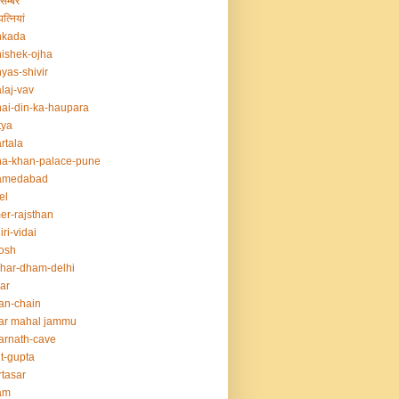
सम्बर
त्नियां
nkada
ishek-ojha
yas-shivir
laj-vav
ai-din-ka-haupara
tya
rtala
a-khan-palace-pune
amedabad
el
er-rajsthan
iri-vidai
osh
har-dham-delhi
ar
an-chain
ar mahal jammu
rnath-cave
t-gupta
tasar
am