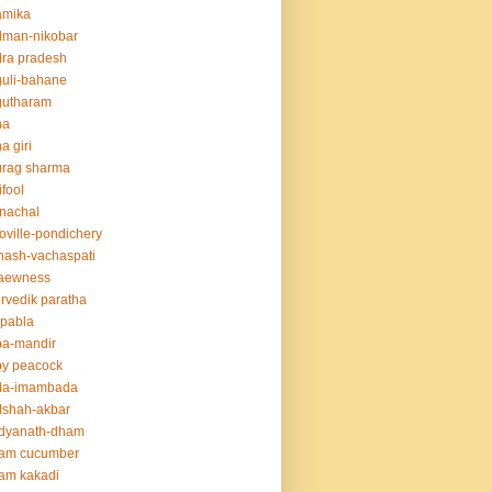
amika
dman-nikobar
ra pradesh
uli-bahane
gutharam
na
a giri
urag sharma
ifool
nachal
oville-pondichery
nash-vachaspati
aewness
rvedik paratha
.pabla
ba-mandir
y peacock
da-imambada
dshah-akbar
idyanath-dham
lam cucumber
am kakadi