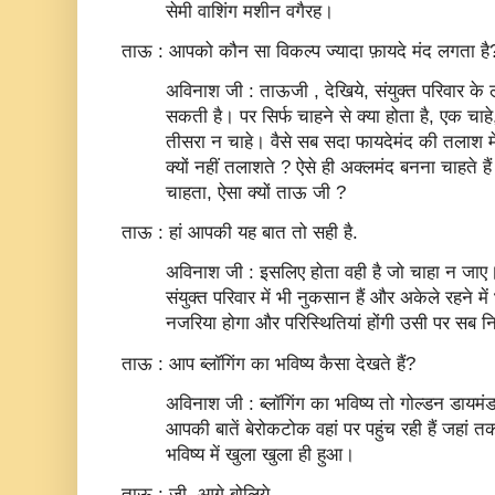
सेमी वाशिंग मशीन वगैरह।
ताऊ : आपको कौन सा विकल्प ज्यादा फ़ायदे मंद लगता है
अविनाश जी : ताऊजी , देखिये, संयुक्‍त परिवार के 
सकती है। पर सिर्फ चाहने से क्‍या होता है, एक चाह
तीसरा न चाहे। वैसे सब सदा फायदेमंद की तलाश में ही
क्‍यों नहीं तलाशते ? ऐसे ही अक्‍लमंद बनना चाहते ह
चाहता, ऐसा क्‍यों ताऊ जी ?
ताऊ : हां आपकी यह बात तो सही है.
अविनाश जी : इसलिए होता वही है जो चाहा न जाए। 
संयुक्‍त परिवार में भी नुकसान हैं और अकेले रहने मे
नजरिया होगा और परिस्थितियां होंगी उसी पर सब नि
ताऊ : आप ब्लॉगिंग का भविष्य कैसा देखते हैं?
अविनाश जी : ब्‍लॉगिंग का भविष्‍य तो गोल्‍डन डायमं
आपकी बातें बेरोकटोक वहां पर पहुंच रही हैं जहां त
भविष्‍य में खुला खुला ही हुआ।
ताऊ : जी, आगे बोलिये.