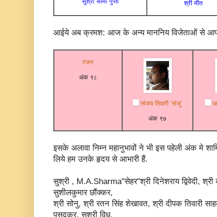
किसी ने सच कहा है..किसी भी राष्ट्र को उसके शहीदों 
सुश्री सीमा गुप्ता
श्री मीत
अमर जवानों को श्रद्धांजलि के साथ विदा लेती हूँ..अग
साथ फिर मिलेंगे.
आईये अब क्रमश: आज के अन्य माननिय विजेताओं से आपको
रंजन
अंक ९८
संजय तिवारी ’संजू’
अ
अंक ९७
इसके अलावा निम्न महानुभावों ने भी इस पहेली अंक मे श
लिये हम उनके हृदय से आभारी हैं.
सुश्री , M.A.Sharma"सेहर"श्री दिनेशराय द्विवेदी, श्री
सुशीलकुमार छौंक्कर,
श्री सोनु, श्री रतन सिंह शेखावत, श्री दीपक तिवारी साह
पूसदकर, सुश्री विधु,