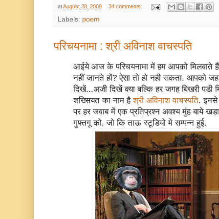
at
August 28, 2009
34 comments:
Labels:
poem
परिचयनामा : श्री अविनाश वाचस्पति
आईये आज के परिचयनामा में हम आपको मिलवाते ह
नहीं जानते हों? ऐसा तो हो नही सकता. आपको जहां भ
दिखें...अजी दिखें क्या बल्कि हर जगह बिखरी पडी 
शख्सियत का नाम है
श्री अविनाश वाचस्पति
. इनस
पर हर जवाब में एक प्रतिप्रश्न अवश्य मुंह बाये ख
गुफ़्तगू को, जो कि ताऊ स्टूडियो मे सम्पन्न हुई.