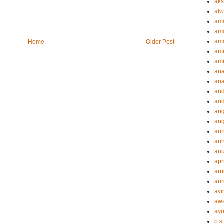
aks
alw
am
am
ama
Home
Older Post
ami
amr
an
an
an
and
ang
an
an
ann
an
apr
aru
aur
avi
aw
ayu
b.s