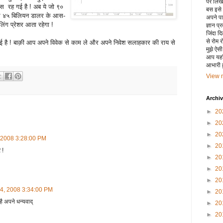
पर लिखा 
 रह गई है ! अब ये जो ९०
बस इसे
कर ४५ बिलियन डालर के आस-
अपने पाय
िंग प्रेशर आता रहेगा !
ज्ञान प्
जिंदा द
से रोम 
ताई है ! बाक़ी आप अपने विवेक से काम ले और अपने निवेश सलाहकार की राय से
मुझे ऐस
आप यहाँ
आभारी हू
View m
Archi
►
20
►
20
►
20
 2008 3:28:00 PM
►
20
 !
►
20
►
20
►
20
14, 2008 3:34:00 PM
►
20
ै अपने धन्यवाद्
►
20
►
20