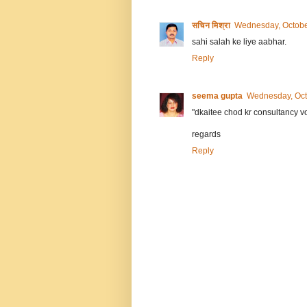
सचिन मिश्रा
Wednesday, Octobe
sahi salah ke liye aabhar.
Reply
seema gupta
Wednesday, Oct
"dkaitee chod kr consultancy vo
regards
Reply