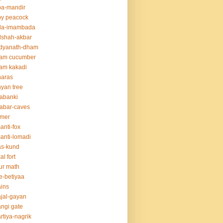
ba-mandir
y peacock
da-imambada
dshah-akbar
idyanath-dham
lam cucumber
am kakadi
naras
yan tree
abanki
abar-caves
rmer
anti-fox
anti-lomadi
as-kund
al fort
ur math
e-betiyaa
ins
jal-gayan
ngi gate
rtiya-nagrik