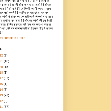
है : कृपया यहाँ ज्ञान ना बांटे , यहाँ सभी ज्ञानी हैं !
 पढ़ कर हमें अपनी औकात याद आ जाती है ! और हम
जामे में ही रहते हैं ! एवं किसी को भी हमारा अमूल्य
रदान नही करते हैं ! ब्लागिंग का मेरा उद्देश्य चंद उन
िल लोगों से संवाद का एक तरीका है जिनकी याद मात्र
रोम खुशी से भर जाता है ! और ऐसे लोगो की उपस्थिति
ी लगती है जैसे ईश्वर ही मेरे पास चल कर आ गया हो !
 आए , मेरे बारे में जानकारी ली ! इसके लिए मैं आपका
ँ !
y complete profile
ve
22
(3)
21
(10)
20
(15)
18
(1)
17
(37)
15
(1)
14
(7)
13
(98)
12
(9)
11
(67)