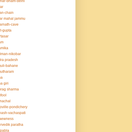
har-dham-delhi
ar
an-chain
ar mahal jammu
rnath-cave
t-gupta
tasar
am
amika
dman-nikobar
ra pradesh
uli-bahane
gutharam
na
a giri
urag sharma
ifool
nachal
oville-pondichery
nash-vachaspati
aewness
rvedik paratha
.pabla