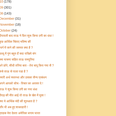
10
(178)
09
(301)
08
(143)
December
(31)
November
(18)
October
(24)
दीपावली बाद ताऊ ने फ़िर शुरू किया ठगी का धंधा !
कुछ आर्थिक चिंताए भविष्य की
्वर्ग में जाने की जरुरत क्या है ?
ल्लू में गुण बहुत हैं सदा राखिये संग
क्षमा याचना सहित ताऊ रामपुरिया
अरे छोरे, सीधी तरिया बता - तेरा बापू कित गया सै ?
कैसे ताऊ से पाला पडा है ?
हमारी अर्थ व्यवस्था और उसका सैन्य प्रबंधन
अपने आपको सोच - विचार का अवसर दे !
ताऊ ने शुरू किया ठगी का नया धंधा
गीदड़ की मौत आई तो ताऊ के खेत में घुसा !
क्या ये आर्थिक मंदी की शुरुआत है ?
साँप भी अब हुए शाकाहारी !
ग्राहक मेरा देवता अमेरिका बनाम भारत