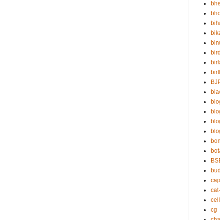
bh
bho
bih
bik
bin
bir
bir
bir
BJ
bla
blo
bl
bl
blo
bo
bot
BS
bu
cap
cat
cell
cg
cha