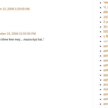
"क्य
”पं. 
r 15, 2008 2:29:00 AM
#हिन
150
2 y
36 
500
ober 15, 2008 12:02:00 PM
६ दि
 bhee free mey.....mazra kya hai..'
८६ प
aa
abh
abh
ada
adh
adi
aga
agh
ah
Airt
ajm
akh
akr