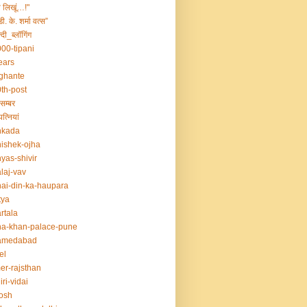
ा लिखूं…!"
डी. के. शर्मा वत्स”
्दी_ब्लॉगिंग
00-tipani
ears
ghante
th-post
सम्बर
त्नियां
nkada
ishek-ojha
yas-shivir
laj-vav
ai-din-ka-haupara
tya
rtala
a-khan-palace-pune
amedabad
el
er-rajsthan
iri-vidai
osh