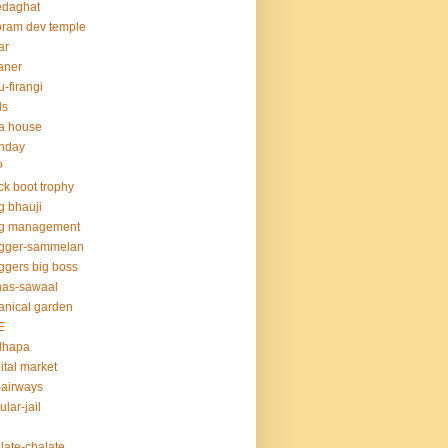
edaghat
ram dev temple
ar
aner
u-firangi
ds
la house
thday
P
ck boot trophy
g bhauji
og management
ogger-sammelan
ggers big boss
nas-sawaal
anical garden
E
dhapa
ital market
-airways
ular-jail
late-chalate