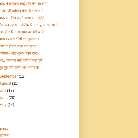
ताऊ ने करवाया ताई और भैंस का बीमा
ाजार की वर्तमान तेजी के सन्दर्भ में !
ताऊ का बीमा करने आया बीमा एजेंट
रोम जल रहा था, जोसेफ सिगरेट फूंक रहा था !
क्या होगा लिंग अनुपात का भविष्य ?
ताऊ पर लगा भैंसों का जुरमाना !
परेशान होकर ताऊ बना डकैत !
कर्णधार - लौह-पुरूष रतन टाटा
अरे.. दगाबाज थारी बतियाँ कह दूंगी !
गुड गुड गोते खाती अर्थ-व्यवस्था
September
(12)
August
(11)
July
(13)
June
(20)
May
(14)
s
हटाकर
हटाकर