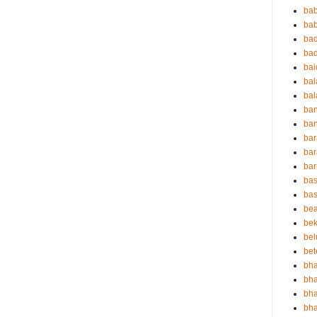
ba
bab
ba
ba
ba
ba
bal
ba
ban
bar
bar
ba
bas
bas
be
bek
bel
bet
bha
bha
bha
bha