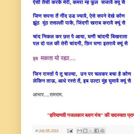
ऐसी तैसी करकै मेरी, कमरां म्ह फ़ूल सजावै क्यूं सै
जिण सपना तैं नींद उड ज्यावै, ऐसे सपने देखे कौण
झूंठ मूंठ तसल्ली पाकै, जिंदगी खराब करावै क्यूं सै
चांद निकल कर छत पै आया, घणी चांदनी बिखराता
पल दो पल की तेरी चांदनी, फ़िर घणा इतरावै क्यूं सै
मकता यो रह्या....
इब
जिन रास्तों पै तू चाल्या, उन पर चलकर बचा है कौण
लेकिन ताऊ, आधे रस्ते तैं, इब उल्टा मुंह घुमावै क्यूं सै
आभार....रामराम.
"हरियाणवी गजलकार ब्लाग मंच" की सदस्यता प्राप्त 
at
July 09, 2013