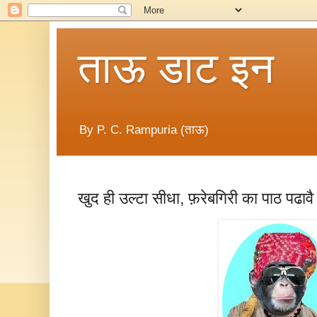
ताऊ डाट इन
By P. C. Rampuria (ताऊ)
खुद ही उल्टा सीधा, फ़रेबगिरी का पाठ पढावै क्