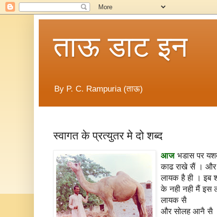
ताऊ डाट इन
By P. C. Rampuria (ताऊ)
स्वागत के प्रत्युतर मे दो शब्द
आज
भडास पर यशवंत
काढ राखे सैं । और
लायक है ही । इब शरम
के नही नही मैं इ
लायक सै
और सोलह आनै सै ।