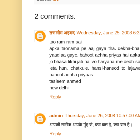
2 comments:
तसलीम अहमद
Wednesday, June 25, 2008 6:
tao ram ram sai
apka taonama pe aaj gaya tha. dekha-bhal
yaad aa gaye. bahoot achha priyas hai apka. 
jo bhasa likhi jati hai vo haryana me dedh 
leta hun. chatkule, hansi-hansod to laja
bahoot achha priyaas
tasleem ahmed
new delhi
Reply
admin
Thursday, June 26, 2008 10:57:00 A
आपकी तारीफ आपके मुंह से, क्या बात है, क्या बात है।
Reply