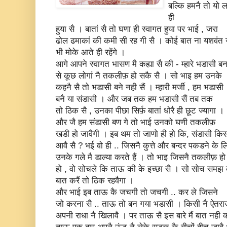
बल्कि हमनै तो यो ल
ही
हुया सै । बातां सै तो घणा ही स्वागत हुया पर भाई , जरा
ढोल ढमाकां की कमी सी रह गी सै । कोई बात ना यशवंत
भी मोके आते ही रहेंगे ।
आगे आपने स्वागत भासण मै कह्या सै की - म्हारे भडासी बन
से कूछ लोगां नै तकलीफ़ हो सकै सै । सो भाइ हम उनके
कहनै सै तो भडासी बने नही सैं । म्हारी मर्जी , हम भडासी
बनै या संडासी । और जब तक हम भडासी सैं तब तक
तो ठिक सै , उनका पीछा सिर्फ़ बातां धोरै ही छूट ज्यागा ।
और जै हम संडासी बण गे तो भाई उनको घणी तकलीफ़
खडी हो जावैगी । इब थम तो जाणो ही हो कि, संडासी कि
आवै सै ? भई वो ही .. जिसनै कुत्ते और बन्दर पकडने के लि
उनके गले मै डाल्या करते हैं । तो भाइ जिसनै तकलीफ़ हो
हो , वो सोचले कि ताऊ की के इच्छा सै । सो सोच समझ
बात करैं तो ठिक रहवैगा ।
और भाई इब ताऊ कै जचगी तो जचगी .. कर ले जिसने
जो करना सै .. ताऊ तो बन गया भडासी । किसी नै ऐतरा
अपनी राधा नै खिलावै । पर ताऊ सै इस बारे मैं बात नही 