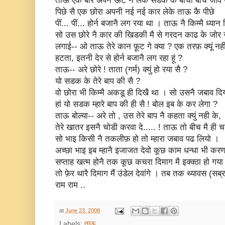
ताऊ एक बार अपनै ऊंट नै लेके सडक कै बीचों बीच जावै
पिछे सै एक छोरा अपनी नई नई कार लेके ताऊ कै पीछे
पीं... पीं... होर्न बजानै लग रया था । ताऊ नै किम्मै ध्यान
सो उस छोरे नै कार की खिडकी मै से गरदन काढ के जोर
लगाई-- ओ ताऊ तेरे कान फ़ूट गे क्या ? एक तरफ़ क्यूं नह
हटता, इतनी देर से होर्न बजानै लग रहा हूं ?
ताऊ-- अरे छोरे ! ताता (गर्म) क्युं हो रया सै ?
यो सडक के तेरे बाप की सै ?
वो छोरा भी किम्मै अकडू ही दिखै था । सो उसनै जबाव दि
हां यो सडक म्हारे बाप की ही सै ! बोल इब के कर लेगा ?
ताऊ बोल्या-- अरे तो , उस तेरे बाप नै कहता क्युं नही के,
तेरे खातर इसनै चोडी करवा दे..... ! ताऊ तो बीच मै ही 
सो भाइ किसी नै तकलीफ़ हो तो म्हारा जबाव पढ लियो ।
अच्छा भाइ इब म्हानै इजाजत देवो कूछ काम धन्धा भी कर
सप्ताह खत्म होनै तक कूछ कचरा दिमाग मै इक्क्ठा हो गया
तो फ़ेर थारै दिमाग मैं उंडेल देवांगे । तब तक थ्यावस (सब्
राम राम ..
at
June 23, 2008
Labels:
ताऊ