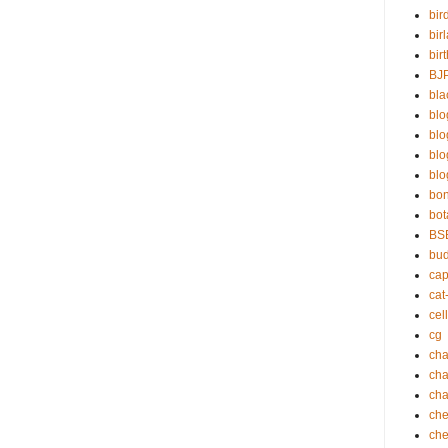
bir
bir
bir
BJ
bla
blo
bl
bl
blo
bo
bot
BS
bu
cap
cat
cell
cg
cha
ch
cha
che
che