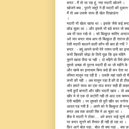
बन्दर - मैं तो जा रहा हूं, नया मदारी खोजने ।
खोजने क्या , पुराने जमुरे ने ही मदारी की दूकान
मैं तो अब उसके साथ ही खेल दिखाऊंगा
।
मदारी भी खेला खाया था । इसके जैसे कई बन्द
छोड चुका था । और इससे भी बडे बन्दर तो क्या
अब भी पाल रखे थे । सो बिल्कुल शातिर अन्दाज 
अरे यार बन्दर साब आप तो बिल्कुल ही नाराज हो
ऐसी मदारी बदलने वाली कौन सी बात हो गयी ?
बन्दर : - क्युं आपने कभी मेरे राशन पानी का इन
कभी व्हिस्की सोढा के लिये पूछा कि इस महिने
तुमने खाया पीया या नही । दो महिने तो पिये होग
तुमसे अच्छा तो पुराना मदारी ही था जो महीने के
और खम्बे का इन्तजाम बिना कहे ही कर देता 
कीमत मालूम पड रही है । उसके यहां रहते तो 
कभी की नही । अब मालूम पडा है की वो ही ठी
और हमारे साथ का एक ताउ बन्दर सही ही कहता
नाचै कुदै बान्दरी और खीर मदारी खाय । तो अ
खीर मे से एक दो कटोरी नही तो आठ दस चम्म
देनी चाहिये । पर तुमको तो पुरी खीर का भगोना 
आदत पड गयी है । अपने को ये बिल्कुल ही मन्जू
बन्दर अब तक काफ़ी तैश मे आ चुका था ।
बीच मे मदारी ने टोका.... अरे बन्दर भाई सुनो तो
पर बन्दर सुनने को तैय्यार ही नही हो रहा था ।
फ़िर आगे बोल पडा.. बोल तो क्या पडा .. बस 