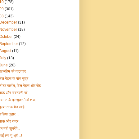
10
(178)
09
(301)
08
(143)
December
(31)
November
(18)
October
(24)
September
(12)
August
(11)
July
(13)
June
(20)
महामहिम की फटकार
बिल गेट्स के पांच सूत्र
फ़ील्ड मार्शल, बिल गेट्स और सेठ
ताऊ और मास्टरनी जी
्वागत के प्रत्युतर मे दो शब्द
भूल्या ताऊ भेड खाई....
गाडिया लुहार ...
ताऊ और बन्दर
म नही सुधरेंगे ..
आई लव यू थ्री ..!