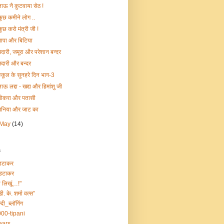
ताऊ नै कुटवाया सेठ !
कुछ कमीने लोग ..
कुछ करो मंत्री जी !
पापा और बिटिया
मदारी, जमूरा और परेशान बन्दर
मदारी और बन्दर
स्कूल के सुनहरे दिन भाग-3
ताऊ लद्दा - खद्दा और हिमांशु जी
पोकरा और पतासी
बनिया और जाट का
May
(14)
s
हटाकर
हटाकर
ा लिखूं…!"
डी. के. शर्मा वत्स”
्दी_ब्लॉगिंग
00-tipani
ears