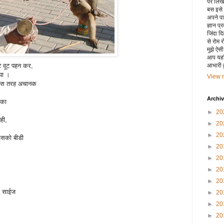
पर लिखा 
बस इसे
अपने पाय
ज्ञान प्
जिंदा द
से रोम 
मुझे ऐस
आप यहाँ
ट वूट पहन कर,
आभारी हू
गया ।
View m
। इस तरह अचानक
Archi
 का
►
20
ही,
►
20
►
20
 इसको बीडी
►
20
►
20
►
20
►
20
्ग साईज
►
20
►
20
►
20