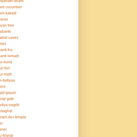
idyanath-dham
lam cucumber
am kakadi
naras
yan tree
abanki
abar-caves
rmer
anti-fox
anti-lomadi
as-kund
al fort
ur math
e-betiyaa
ins
jal-gayan
ngi gate
rtiya-nagrik
edaghat
ram dev temple
ar
aner
u-firangi