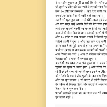
बोला- और तुम्हारे जमुरॊं से कहो कि मेरा फोन उ
जो तुमने ५ फ़ीट की कर रखी है उसको खेल द
कम २० फ़ीट की करवावो । और दारु पानी का 
बन्दर एक सांस मे ही ये सारी बातें कह गया ।
मदारी भी घुटा हुवा था-- ठन्डे छींटे मारते हुये बोल
अरे यार बन्दर भाई आपके लिये तो मेरी जान हाज
जहां तक आपकी रस्सी का सवाल है तो आप खात
कल से ही खेल दिखाते समय आपकी रस्सी मैं ही 
और २० फ़ीट तो क्या आपकॊ रस्सी मे जितनी छू
चाहिये उतनी मैं दूंगा । और जहां तक दारु पानी
का सवाल है तो मुझे आप थोडा सा समय दो मैं ऊ
बाजीगर (बास) से बात करके करवाने की पक्क
आप चिन्ता मत करो । आप तो पब्लिक को बढिय
दिखाते रहो । बाकी मै सम्भाल लूगा ।
बन्दर भी अब थोडा ठन्ढा पड चुका था । बन्दर 
घुडकी का कुछ तो असर होगा । और सोचा की य
यों ही छोडने वाला भी नही है अगर इसने ५ फ़ीट 
को छोडने के बजाये और घुटने के पास बांध लिया
और दम घुट जायेगा । सो बन्दर भी खींसे निपोरत
के केबिन से निकल लिया और मदारी ने अपने जमु
विचार विमर्श शुरु कर दिया ।
पाठको आपको इसके बाद का हाल चाल भी सम
हम बताते रहेंगे ।