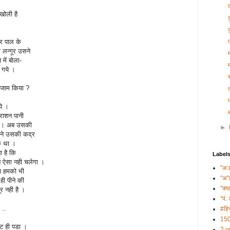
 खोली है
र पाल के
 लन्गूर उसने
में बोला-
 गये ।
्तजाम किया ?
ये ।
 राशन पानी
था । अब उसकी
►
मैने उसकी कद्र
क था ।
 है कि
Label
ब ऐसा नही चलेगा ।
"अ:
च हमको भी
"अ"
ही पीने की
"क्य
र नही है ।
”पं. 
 ..
#हिन
150
फ़ट ही पडा ।
2 y