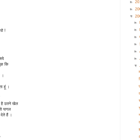
►
20
►
20
▼
20
►
►
वो !
►
►
►
िये
►
छा कि
▼
ी ।
ा हूं ।
स
है उतने खेल
तो पागल
ेते हैं ।
ह
?