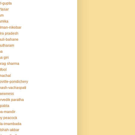
t-gupta
tasar
am
amika
dman-nikobar
ra pradesh
uli-bahane
gutharam
na
a giri
urag sharma
ifool
nachal
oville-pondichery
nash-vachaspati
aewness
rvedik paratha
.pabla
ba-mandir
y peacock
da-imambada
dshah-akbar