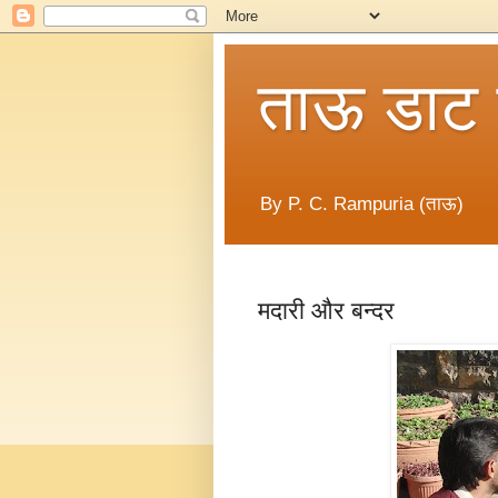
ताऊ डाट
By P. C. Rampuria (ताऊ)
मदारी और बन्दर