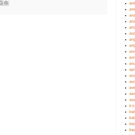
ami
amr
an
an
an
and
ang
an
an
ann
an
apr
aru
aur
avi
aw
ayu
b.s
ba
bab
ba
ba