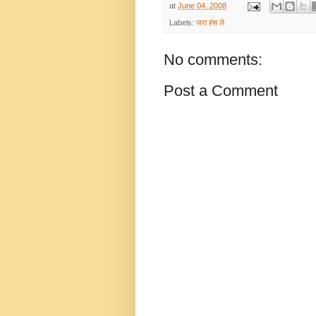
at
June 04, 2008
Labels:
जरा हंस ले
No comments:
Post a Comment