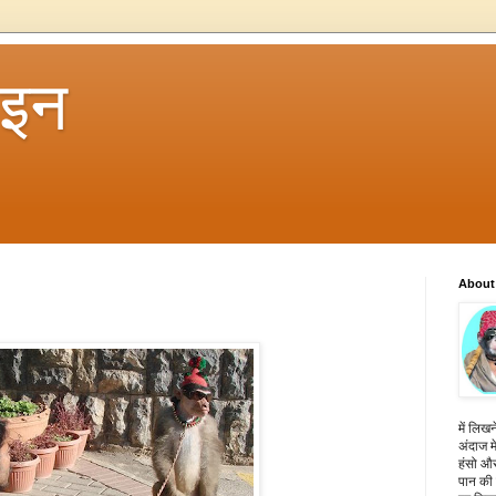
 इन
About
में लिखन
अंदाज मे
हंसो और
पान की 