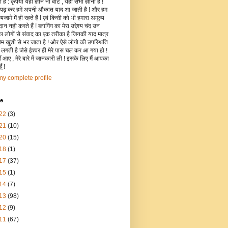
है : कृपया यहाँ ज्ञान ना बांटे , यहाँ सभी ज्ञानी हैं !
 पढ़ कर हमें अपनी औकात याद आ जाती है ! और हम
जामे में ही रहते हैं ! एवं किसी को भी हमारा अमूल्य
रदान नही करते हैं ! ब्लागिंग का मेरा उद्देश्य चंद उन
िल लोगों से संवाद का एक तरीका है जिनकी याद मात्र
रोम खुशी से भर जाता है ! और ऐसे लोगो की उपस्थिति
ी लगती है जैसे ईश्वर ही मेरे पास चल कर आ गया हो !
 आए , मेरे बारे में जानकारी ली ! इसके लिए मैं आपका
ँ !
y complete profile
ve
22
(3)
21
(10)
20
(15)
18
(1)
17
(37)
15
(1)
14
(7)
13
(98)
12
(9)
11
(67)