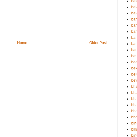
ba
ba
bal
ba
ban
bar
bar
Home
Older Post
ba
bas
bas
be
bek
bel
bet
bha
bha
bha
bha
bh
bho
bih
bik
bin