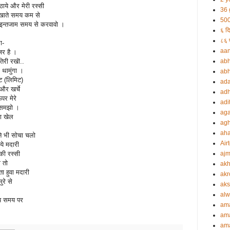
ठाये और मेरी रस्सी
36 
िखाते समय कम से
500
इन्तजाम समय से करवावो ।
६ दि
८६ प
ा-
aa
िर है ।
िरी रखॊ..
abh
थामुंगा ।
abh
ट (लिमिट)
ada
 और खर्चे
adh
पर मेरे
adi
ी समझो ।
aga
ा खेल
agh
ah
ने भी सोचा चलो
Airt
े मदारी
की रस्सी
ajm
 तो
akh
ा हुवा मदारी
akr
रे से
aks
alw
य समय पर
am
am
ama