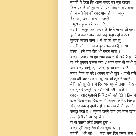
मदारी ने देखा कि आज बन्दर का मूड खराब
दिख रहा है सो तुरन्त सिगरेट निकाल कर बन्दर
के सामने पेश की और पास ही एक जमुरा
बैठा था, उससे कहा... जमुरे !
जमुरा - हुक्म मेरे आका ?
मदारी - जमुरे जरा बन्दर के लिये नाश्ता तो बुलवा
इतने मे बन्दर बोला नही नही मुझे नही करना
तुम्हारा नाश्ता पानी । मैं तो जा रहा हूं ।
मदारी को लगा आज कुछ गड बड है । सो
बोला - अरे यार बैठो भी बन्दर साब ।
बन्दर - अच्छा तो हम साब कब से हो गये ? हम ज
या मरे तुमको उससे क्या ? आज तक भी कभी पू
यार बन्दर भाई, तुम जिन्दा हो या मर गये ?
बन्दर जिये या मरे ! आपने कभी पूछा ? कभी नह
आप की बात छोड भी दूं, तब भी तुम्हारे जमुरे भी
मेरी नही सुनते । मैं दिन भर धूप में तमाशा दिखात
पर तुम्हारे जमुरे मेरा फोन भी नही उठाते ।
और तो और मुझको लिमिट भी नही देते ।फ़िर मैं
खेल किस तरह दिखाऊं ? जितनी लिमिट मिलती 
से कुछ कमाई होती नही । मतलब ये कि हमको 
समझ रखा है । तुम्हारे जमुरे चाहे जब माल काट द
ठीक है मैं तो जा रहा हूं ।
ये भी साली कोई तमीज हुयी ?
बन्दर पुरी तरह तैश मे आ चुका था ।
मदारी - अरे भई ! । कहां चल दिये बन्दर साब 