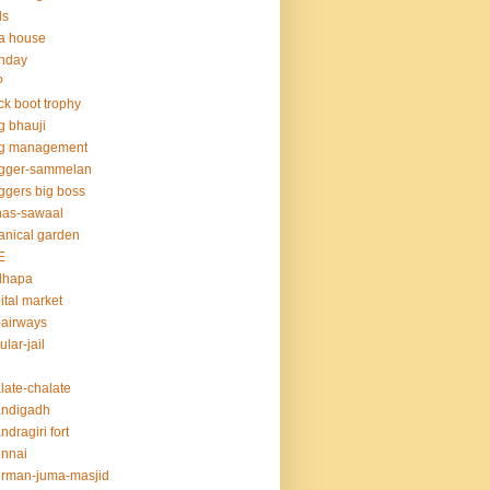
ds
la house
thday
P
ck boot trophy
g bhauji
og management
ogger-sammelan
ggers big boss
nas-sawaal
anical garden
E
dhapa
ital market
-airways
ular-jail
late-chalate
andigadh
ndragiri fort
nnai
rman-juma-masjid