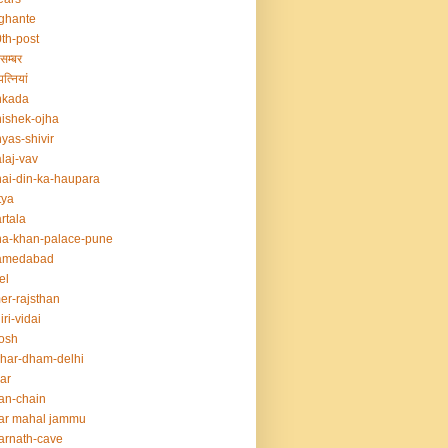
ghante
th-post
सम्बर
त्नियां
nkada
ishek-ojha
yas-shivir
laj-vav
ai-din-ka-haupara
tya
rtala
a-khan-palace-pune
amedabad
el
er-rajsthan
iri-vidai
osh
har-dham-delhi
ar
an-chain
ar mahal jammu
rnath-cave