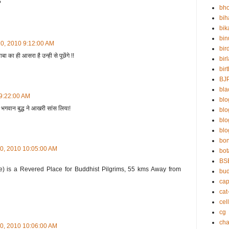
?
bho
bih
bik
bin
 10, 2010 9:12:00 AM
bir
बा का ही आसरा है उन्ही से पूछेंगे !!
bir
bir
BJ
bla
 9:22:00 AM
blo
ाँ भगवान बुद्ध ने आखरी सांस लिया!
bl
bl
blo
bo
 10, 2010 10:05:00 AM
bot
BS
e) is a Revered Place for Buddhist Pilgrims, 55 kms Away from
bu
cap
cat
cell
cg
cha
 10, 2010 10:06:00 AM