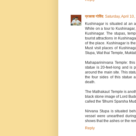
प्रकाश गोविंद
Saturday, April 10
Kushinagar is situated at an 
While on a tour to Kushinagar, t
Kushinagar. The stupas, temp
tourist attractions in Kushinag
of the place. Kushinagar is t
Must visit places of Kushina
Stupa, Wat thai Temple, Muk
Mahaparinirvana Temple: this 
statue is 20-feet-long and is 
around the main site. This stat
the four sides of this statue
death.
The Mathakaut Temple is another
black stone image of Lord Bud
called the 'Bhumi Sparsha Mudra'
Nirvana Stupa is situated beh
vessel were unearthed during 
shows that the ashes or the re
Reply