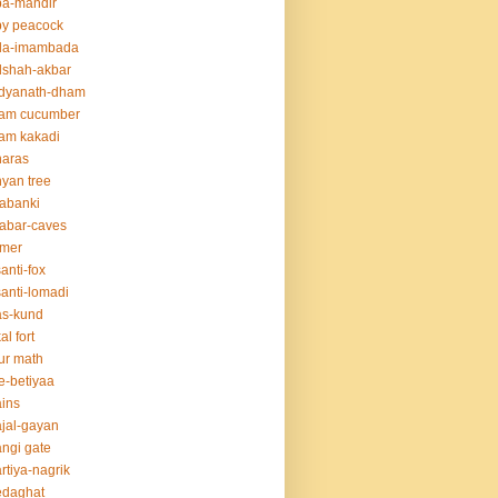
ba-mandir
y peacock
da-imambada
dshah-akbar
idyanath-dham
lam cucumber
am kakadi
naras
yan tree
abanki
abar-caves
rmer
anti-fox
anti-lomadi
as-kund
al fort
ur math
e-betiyaa
ins
jal-gayan
ngi gate
rtiya-nagrik
edaghat