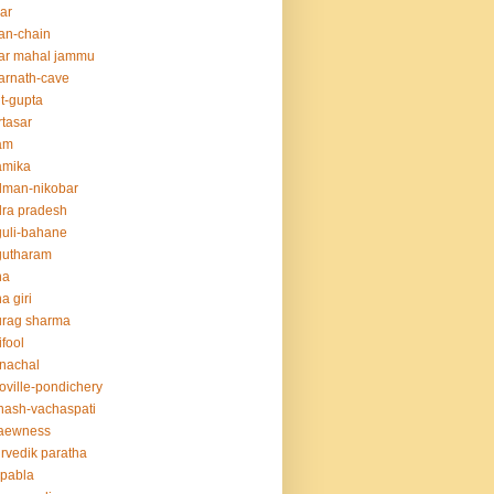
ar
an-chain
ar mahal jammu
rnath-cave
t-gupta
tasar
am
amika
dman-nikobar
ra pradesh
uli-bahane
gutharam
na
a giri
urag sharma
ifool
nachal
oville-pondichery
nash-vachaspati
aewness
rvedik paratha
.pabla