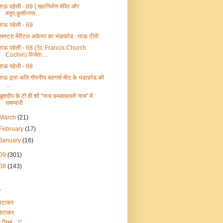
ताऊ पहेली - 69 ( महानिर्वाण मंदिर और
स्तूप,कुशीनगर...
ताऊ पहेली - 69
एक्स्ट्रा मेरीटल अफ़ेयर का भंडाफ़ोड : ताऊ टीवी
ताऊ पहेली - 68 (St. Francis Church
Cochin) विजेता ...
ताऊ पहेली - 68
ताऊ द्वारा अति गोपनीय ब्लागर्स मीट के भंडाफ़ोड की
...
खुशदीप के टी.वी.शो "नाच छमकछल्लो नाच" में
रामप्यारी
March
(21)
February
(17)
January
(16)
09
(301)
08
(143)
s
हटाकर
हटाकर
ा लिखूं…!"