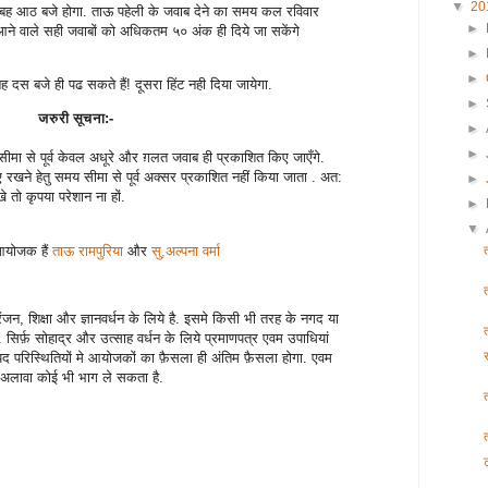
▼
20
बह आठ बजे होगा. ताऊ पहेली के जवाब देने का समय कल रविवार
►
ने वाले सही जवाबों को अधिकतम ५० अंक ही दिये जा सकेंगे
►
►
ह दस बजे ही पढ सकते हैं! दूसरा हिंट नही दिया जायेगा.
►
जरुरी सूचना:-
►
►
ीमा से पूर्व केवल अधूरे और ग़लत जवाब ही प्रकाशित किए जाएँगे.
रखने हेतु समय सीमा से पूर्व अक्सर प्रकाशित नहीं किया जाता . अत:
►
तो कृपया परेशान ना हों.
►
▼
आयोजक हैं
ताऊ रामपुरिया
और
सु,अल्पना वर्मा
ोरंजन, शिक्षा और ज्ञानवर्धन के लिये है. इसमे किसी भी तरह के नगद या
ैं. सिर्फ़ सोहाद्र और उत्साह वर्धन के लिये प्रमाणपत्र एवम उपाधियां
्पद परिस्थितियों मे आयोजकों का फ़ैसला ही अंतिम फ़ैसला होगा. एवम
े अलावा कोई भी भाग ले सकता है.