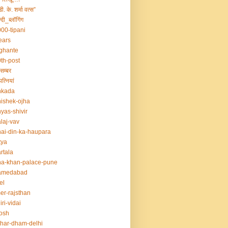
डी. के. शर्मा वत्स”
्दी_ब्लॉगिंग
00-tipani
ears
ghante
th-post
सम्बर
त्नियां
nkada
ishek-ojha
yas-shivir
laj-vav
ai-din-ka-haupara
tya
rtala
a-khan-palace-pune
amedabad
el
er-rajsthan
iri-vidai
osh
har-dham-delhi