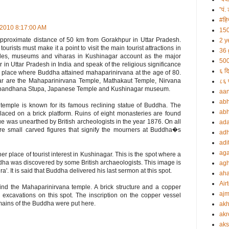
”पं. 
#हिन
, 2010 8:17:00 AM
150
approximate distance of 50 km from Gorakhpur in Uttar Pradesh.
2 y
ourists must make it a point to visit the main tourist attractions in
36 
les, museums and viharas in Kushinagar account as the major
500
ar in Uttar Pradesh in India and speak of the religious significance
६ दि
he place where Buddha attained mahaparinirvana at the age of 80.
gar are the Mahaparinirvana Temple, Mathakaut Temple, Nirvana
८६ प
tabandhana Stupa, Japanese Temple and Kushinagar museum.
aa
abh
temple is known for its famous reclining statue of Buddha. The
abh
placed on a brick platform. Ruins of eight monasteries are found
ue was unearthed by British archeologists in the year 1876. On all
ada
 are small carved figures that signify the mourners at Buddha�s
adh
adi
aga
 place of tourist interest in Kushinagar. This is the spot where a
dha was discovered by some British archaeologists. This image is
agh
. It is said that Buddha delivered his last sermon at this spot.
ah
Airt
ind the Mahaparinirvana temple. A brick structure and a copper
ajm
excavations on this spot. The inscription on the copper vessel
mains of the Buddha were put here.
akh
akr
aks