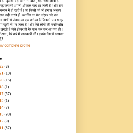
है : कृपया यहाँ ज्ञान ना बांटे , यहाँ सभी ज्ञानी हैं !
 पढ़ कर हमें अपनी औकात याद आ जाती है ! और हम
जामे में ही रहते हैं ! एवं किसी को भी हमारा अमूल्य
रदान नही करते हैं ! ब्लागिंग का मेरा उद्देश्य चंद उन
िल लोगों से संवाद का एक तरीका है जिनकी याद मात्र
रोम खुशी से भर जाता है ! और ऐसे लोगो की उपस्थिति
ी लगती है जैसे ईश्वर ही मेरे पास चल कर आ गया हो !
 आए , मेरे बारे में जानकारी ली ! इसके लिए मैं आपका
ँ !
y complete profile
ve
22
(3)
21
(10)
20
(15)
18
(1)
17
(37)
15
(1)
14
(7)
13
(98)
12
(9)
11
(67)