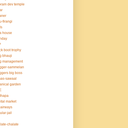
ram dev temple
ar
aner
u-firangi
ds
la house
thday
P
ck boot trophy
g bhauji
og management
ogger-sammelan
ggers big boss
nas-sawaal
anical garden
E
dhapa
ital market
-airways
ular-jail
late-chalate