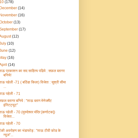
10
(178)
December
(14)
November
(16)
October
(13)
September
(17)
August
(12)
July
(10)
June
(12)
May
(16)
April
(14)
ताऊ प्रकाशन का सद साहित्य पढिये : सफ़ल ब्लागर
बनिये!
ताऊ पहेली -71 ( बठिंडा किला) विजेता : सुश्री सीमा
...
ताऊ पहेली - 71
सफ़ल ब्लागर बनिये : "ताऊ ब्लाग मेनेजमैंट
इंस्टिट्यूट"
ताऊ पहेली - 70 (मुरुदेश्वर मंदिर [कर्णाटक])
विजेता...
ताऊ पहेली - 70
टंकी अवरोहण का भंडाफोड़ : "ताऊ टीवी फ़ोड के
न्यूज"...