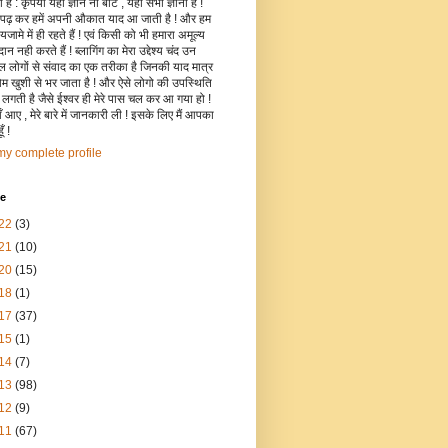
है : कृपया यहाँ ज्ञान ना बांटे , यहाँ सभी ज्ञानी हैं !
 पढ़ कर हमें अपनी औकात याद आ जाती है ! और हम
जामे में ही रहते हैं ! एवं किसी को भी हमारा अमूल्य
रदान नही करते हैं ! ब्लागिंग का मेरा उद्देश्य चंद उन
िल लोगों से संवाद का एक तरीका है जिनकी याद मात्र
रोम खुशी से भर जाता है ! और ऐसे लोगो की उपस्थिति
ी लगती है जैसे ईश्वर ही मेरे पास चल कर आ गया हो !
 आए , मेरे बारे में जानकारी ली ! इसके लिए मैं आपका
ँ !
y complete profile
ve
22
(3)
21
(10)
20
(15)
18
(1)
17
(37)
15
(1)
14
(7)
13
(98)
12
(9)
11
(67)