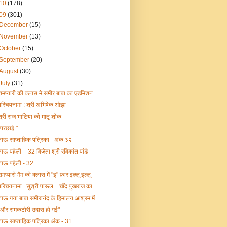
10
(178)
09
(301)
December
(15)
November
(13)
October
(15)
September
(20)
August
(30)
July
(31)
रामप्यारी की क्लास मे समीर बाबा का एडमिशन
परिचयनामा : श्री अभिषेक ओझा
श्री राज भाटिया को मातृ शोक
"परछाई "
ताऊ साप्ताहिक पत्रिका - अंक ३२
ताऊ पहेली – 32 विजेता श्री रविकांत पांडे
ताऊ पहेली - 32
ामप्यारी मैम की क्लास में "इ" फ़ार इल्लू इल्लू
परिचयनामा : सुश्री पारूल…चाँद पुखराज का
ताऊ गया बाबा समीरानंद के हिमालय आश्रम में
"और रामकटोरी उदास हो गई"
ताऊ साप्ताहिक पत्रिका अंक - 31