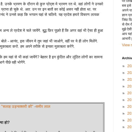
पर लिखा 
. उनके भ्रमण के दौरान वो कुरु प्रेद्श मे भ्रमण रत थे. वहां लोगों ने उनको
बस इसे
व को प्राप्त हो चुके थे. अत: उन पर इन बातों का कोई असर नही होता था. पर
अपने पाय
आनंद ने उनसे कहा कि भगवन यहां से चलिये. यह प्रदेश हमारे विचरण लायक
ज्ञान प्
जिंदा द
से रोम 
मुझे ऐस
 अन्य ले प्रदेश मे चले जायेंगे. बुद्ध फ़िर पूछते हैं कि अगर वहां भी ऐसा ही हुआ
आप यहाँ
आभारी हू
ध बोले - आनंद, इस जीवन मे तुम जहां भी जाओगे, वहीं पर ये ही लोग मिलेंगे.
View m
ुकाबला करो. हम अपने तरीके से इनका मुकाबला करेंगे.
े हम यहां से भी कहां जायेंगे? बेहतर है इन कुंठित और लुंठित लोगों का सामना
Archi
े पीछे वही भोगेंगे.
►
20
►
20
►
20
►
20
►
20
►
20
"सलाह उड़नतश्तरी की"
-
समीर लाल
►
20
►
20
►
20
्या हो?
►
20