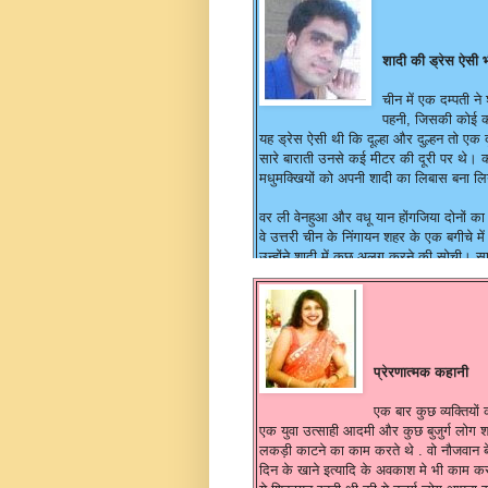
मैं दर बदर से गुजरता रहा...
हाँ ,और एक कारण है कि मुझे खाने पीने के लिए
चुप!! बस हरदम चुप ही रहा!!!
'लिखा देख कर जरुर हंसी आई...
शादी की ड्रेस ऐसी भ
क्लू की एक तस्वीर में केले के पत्ते पर समूह
-समीर लाल 'समीर'
चीन में एक दम्पती ने
जिस में ६४ प्रकार के व्यंजन दिए जाते हैं.चा
पहनी, जिसकी कोई क
और विस्तार में बताएँगे. दूसरे क्लू में यहाँ हो
यह ड्रेस ऐसी थी कि दूल्हा और दुल्हन तो एक 
परम्परागत नृत्य का चित्र दिखाया गया था.
सारे बाराती उनसे कई मीटर की दूरी पर थे। क
मधुमक्खियों को अपनी शादी का लिबास बना ल
मुख्य पहेली में जिस स्थान के बारे में पूछा गय
वर ली वेनहुआ और वधू यान होंगजिया दोनों का 
वे उत्तरी चीन के निंगायन शहर के एक बगीचे में
उन्होंने शादी में कुछ अलग करने की सोची। सा
बनाना चाहते थे। इसलिए दोनों ने अपने शरीर प
समस्या यह है कि मधुमक्खियों को गिना नहीं जा
अगले हफ्ते फिर मुलाकात होगी.. तब तक के लिए
प्रेरणात्मक कहानी
एक बार कुछ व्यक्तियों
एक युवा उत्साही आदमी और कुछ बुजुर्ग लोग श
लकड़ी काटने का काम करते थे . वो नौजवान 
दिन के खाने इत्यादि के अवकाश मे भी काम क