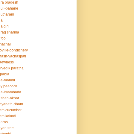
ra pradesh
uli-bahane
gutharam
na
a giri
urag sharma
ifool
nachal
oville-pondichery
nash-vachaspati
aewness
rvedik paratha
.pabla
ba-mandir
y peacock
da-imambada
dshah-akbar
idyanath-dham
lam cucumber
am kakadi
naras
yan tree