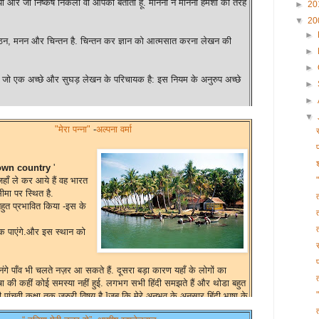
ा और जो निष्कर्ष निकला वो आपको बताता हूँ. मानना न मानना हमेशा की तरह
►
20
▼
20
►
 पठन, मनन और चिन्तन है. चिन्तन कर ज्ञान को आत्मसात करना लेखन की
►
►
े हैं जो एक अच्छे और सुघड़ लेखन के परिचायक है: इस नियम के अनुरुप अच्छे
►
►
▼
हा है.
"मेरा पन्ना"
-
अल्पना वर्मा
ा है अब तक.
 own country
'
र्थ है आपकी नजरों में.
ँ ले कर आये हैं वह भारत
ीमा पर स्थित है.
ा चाहिये.
बहुत प्रभावित किया -इस के
ार पर क्या सार तत्व निकला इस विषय पर आपके अनुसार.
ीक पाएंगे.और इस स्थान को
. बाकी आप जोड़ घटा सकते हैं.
र
 मूल तत्व है जो अध्ययन द्वारा अर्जित की जा सकती है. अध्ययन ही इस
गे पाँव भी चलते नज़र आ सकते हैं. दूसरा बड़ा कारण यहाँ के लोगों का
ै. अच्छा या बुरा, पठन और अध्ययन ही प्रमाणिकता के चरम पर ले जायेगा और
ा की कहीं कोई समस्या नहीं हुई. लगभग सभी हिंदी समझते हैं और थोडा बहुत
 है तो लेखक का शुक्रिया अदा करने का समय निकलना न भूलना टिप्पणी
हिंदी पांचवी कक्षा तक जरुरी विषय है.]जब कि मेरे अनुभव के अनुसार हिंदी भाषा के