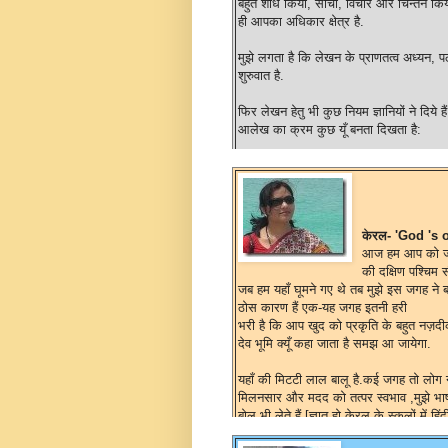
बहुत शोध किया, सोचा, विचार और चिन्तन किय
ही आपका अधिकार क्षेत्र है.
मुझे लगता है कि लेखन के प्राणतत्व अध्यन,
शुरुवात है.
फिर लेखन हेतु भी कुछ नियम ज्ञानियों ने दिय
आलेख का क्रम कुछ यूँ बनता दिखता है:
प्रस्तावना:
क्या और किस विषय पर लिखा जा र
विवेचना:
इस विषय पर क्या सोच कर लिखा गय
केरल- 'God 's
विश्लेषण:
विषय पर उपलब्ध जानकारी का क्या अ
आज हम आप को जहा
की दक्षिण पश्चिम स
निष्कर्ष:
आपकी समझ से क्या अर्थ निकाला जान
जब हम यहाँ घूमने गए थे तब मुझे इस जगह ने 
ठोस कारण हैं एक-यह जगह इतनी हरी
उपसंहार:
जानियों और आपके विश्लेषण के आध
भरी है कि आप खुद को प्रकृति के बहुत नज़द
देव भूमि क्यूँ कहा जाता है समझ आ जायेगा.
यह एक आलेख लिखने की रुप रेखा हो सकती है
भावों की अभिव्यक्ति के लिए भाषा की पकड़ एक
यहाँ की मिटटी लाल बालू है.कई जगह तो लोग नं
प्रक्रिया का द्वार है, उसके बिना सब थोथा ह
मिलनसार और मदद को तत्पर स्वभाव ,मुझे भाष
अगर किसी का पठन किया है, उससे कुछ सीखा
बोल भी लेते हैं [ज्ञात हो केरल के स्कूलों में 
करके. :)
विषय में तमिलनाडु में स्थिति कुछ भिन्न है.