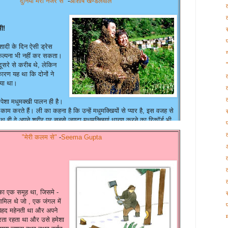
“ दुनिया मेरी नजर से”
-
आशीष खण्डेलवाल
 उत्तर भारतीय खाना आराम से मिल गया..मेनू में 'परांठे 'का नाम जरुर 'बरोटा
ी!
 को खाना खाते दिखाया गया है वह 'ओणम पर्व 'पर परोसे जाने वाला ख़ास भोजन है
 शादी के दिन ऐसी ड्रेस
वल के आटे से बने अडा' की खास खीर भी होती है.'ओणम पर्व क्या है यह कभी
ल्पना भी नहीं कर सकता।
ने वाली प्रसिद्ध नौका दौड़ का चित्र दिखाया गया था. तीसरे क्लू में केरल के
दूसरे से करीब थे, लेकिन
ारण यह था कि दोनों ने
िया था।
ा था वह थी-चेरमान जुमा मस्जिद
पेशा मधुमक्खी पालन ही है।
 काम करते हैं। ली का कहना है कि उन्हें मधुमक्खियों से प्यार है, इस वजह से
थ ही वे अपने शरीर पर सबसे ज्यादा मधुमक्खियां धारण करने का रिकॉर्ड भी
र रानी मक्खी को रखा और उसके बाद दूसरी मधुमक्खियों ने उन्हें घेर लिया।
"मेरी कलम से"
-
Seema Gupta
 सका, इस कारण उनके रिकॉर्ड को मान्यता मिलेगी या नहीं यह स्पष्ट नहीं है।
 हैपी ब्लॉगिंग।
 का एक समूह था, जिसमे -
ामिल थे जो , एक जंगल में
बेहद महेनती था और अपने
रता रहता था और उसे हमेशा