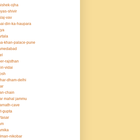
ishek-ojha
yas-shivir
laj-vav
ai-din-ka-haupara
tya
rtala
a-khan-palace-pune
amedabad
el
er-rajsthan
iri-vidai
osh
har-dham-delhi
ar
an-chain
ar mahal jammu
rnath-cave
t-gupta
tasar
am
amika
dman-nikobar