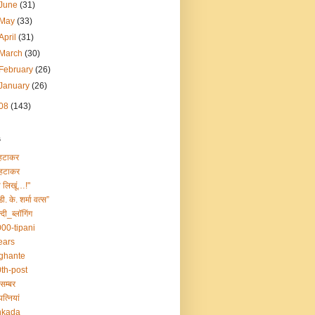
June
(31)
May
(33)
April
(31)
March
(30)
February
(26)
January
(26)
08
(143)
s
हटाकर
हटाकर
ा लिखूं…!"
डी. के. शर्मा वत्स”
्दी_ब्लॉगिंग
00-tipani
ears
ghante
th-post
सम्बर
त्नियां
nkada