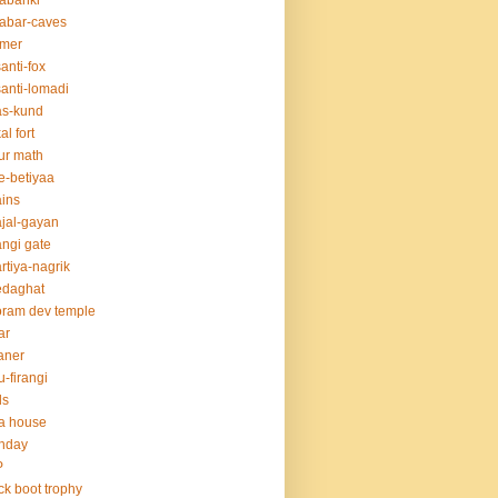
abanki
abar-caves
rmer
anti-fox
anti-lomadi
as-kund
al fort
ur math
e-betiyaa
ins
jal-gayan
ngi gate
rtiya-nagrik
edaghat
ram dev temple
ar
aner
u-firangi
ds
la house
thday
P
ck boot trophy