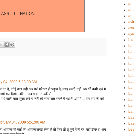
apr
aru
 ASS... I... NATION.
aur
avi
aw
ayu
b.s
ba
bab
ba
ba
ba
ba
bal
y 04, 2009 5:23:00 AM
ba
रा ना है, कोई बात नही अब पेसे मेरे घर ही पहुचा दे, कोई जल्दी नही, जब भी कभी जुये मे
ban
, तभी भेज दियो, लेकिन अब मना मत करियो.
गधे वाली बात सुबह करे गे, नही तो सारी रात सपने मै गधे ही आयेगे.... राम राम जी की
bar
bar
ba
bas
bruary 04, 2009 5:51:00 AM
bas
नी आवाज को ताई की आवाज समझ लेता है तो फिर तो तू कुऐं में ही रह, वहीं ठीक है. अब
be