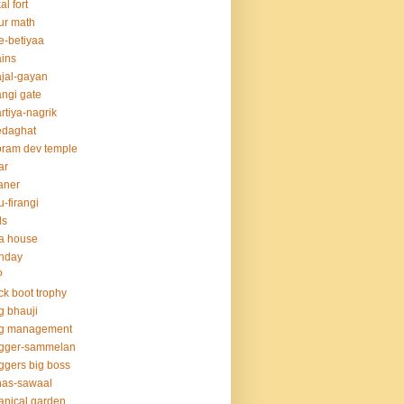
al fort
ur math
e-betiyaa
ins
jal-gayan
ngi gate
rtiya-nagrik
edaghat
ram dev temple
ar
aner
u-firangi
ds
la house
thday
P
ck boot trophy
g bhauji
og management
ogger-sammelan
ggers big boss
nas-sawaal
anical garden