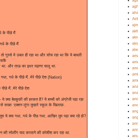
aga
agh
ah
Airt
ajm
akh
के पीछे मैं
akr
aks
धे के पीछे मैं
alw
 तो गुस्से मे उबल ही रहा था और सोच रहा था कि ये बावली
am
वाकै
am
 रहा था. और ताऊ का इधर पढाणा चालू था.
ama
ami
गधा, गधे के पीछे मैं..मेरे पीछे देश (Nation)
amr
an
ीछे मैं..मेरे पीछे देश
an
an
 - ये क्या बेवकूफ़ी की हरकत है? ये बच्चों को अंग्रेजी पढा रहा
े सख्त एक्शन लूंगा तुम्हारे स्कूल के खिलाफ़.
and
ang
तुम ये क्या गधा..गधे के पीछ गधा..आखिर तुम पढा क्या रहे हो?
an
an
ann
शन की स्पेलींग याद करवाने की कोशीश कर रहा था.
an