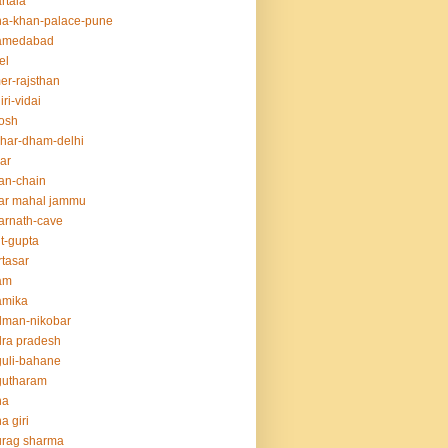
rtala
a-khan-palace-pune
amedabad
el
er-rajsthan
iri-vidai
osh
har-dham-delhi
ar
an-chain
ar mahal jammu
rnath-cave
t-gupta
tasar
am
amika
dman-nikobar
ra pradesh
uli-bahane
gutharam
na
a giri
urag sharma