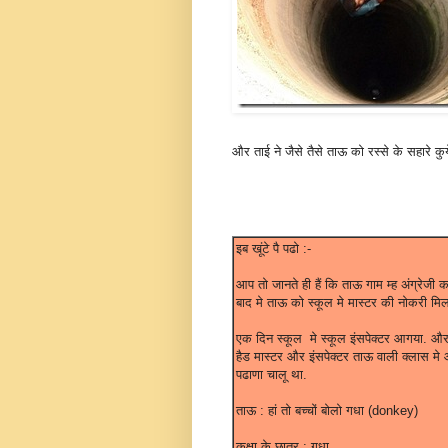
और ताई ने जैसे तैसे ताऊ को रस्से के सहारे कु
इब खूंटे पै पढो :-
आप तो जानते ही हैं कि ताऊ गाम म्ह अंग्रेजी
बाद मे ताऊ को स्कूल मे मास्टर की नोकरी मि
एक दिन स्कूल मे स्कूल इंसपेक्टर आगया. और
हैड मास्टर और इंसपेक्टर ताऊ वाली क्लास मे
पढाणा चालू था.
ताऊ : हां तो बच्चों बोलो गधा (donkey)
कक्षा के छात्र : गधा