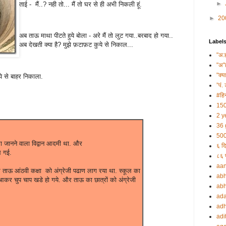
►
ताई - मैं..? नही तो... मैं तो घर से ही अभी निकली हूं.
►
20
अब ताऊ माथा पीटते हुये बोला - अरे मैं तो लुट गया..बरबाद हो गया..
Label
अब देखती क्या है? मुझे फ़टाफ़ट कुये से निकाल...
"अ:
"अ"
"क्य
ये से बाहर निकाला.
”पं. 
#हिन
150
2 y
36 
500
 का जानने वाला विद्वान आदमी था. और
६ दि
ल गई.
८६ प
aa
 ताऊ आंठवी कक्षा को अंग्रेजी पढाण लाग रया था. स्कूल का
abh
 आकर चुप चाप खडे हो गये. और ताऊ का छात्रों को अंग्रेजी
abh
ada
adh
adi