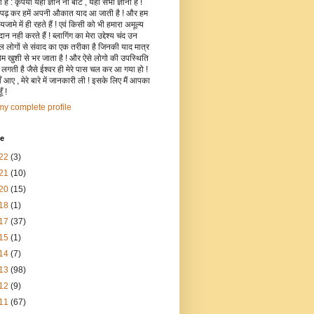
है : कृपया यहाँ ज्ञान ना बांटे , यहाँ सभी ज्ञानी हैं !
 पढ़ कर हमें अपनी औकात याद आ जाती है ! और हम
जामे में ही रहते हैं ! एवं किसी को भी हमारा अमूल्य
रदान नही करते हैं ! ब्लागिंग का मेरा उद्देश्य चंद उन
िल लोगों से संवाद का एक तरीका है जिनकी याद मात्र
रोम खुशी से भर जाता है ! और ऐसे लोगो की उपस्थिति
ी लगती है जैसे ईश्वर ही मेरे पास चल कर आ गया हो !
 आए , मेरे बारे में जानकारी ली ! इसके लिए मैं आपका
ँ !
y complete profile
ve
22
(3)
21
(10)
20
(15)
18
(1)
17
(37)
15
(1)
14
(7)
13
(98)
12
(9)
11
(67)