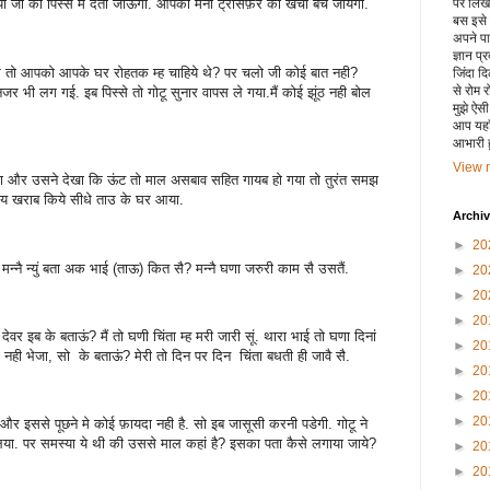
पर लिखा 
िया जी को पिस्से मैं देता जाऊंगा. आपका मनी ट्रांसफ़र का खर्चा बच जायेगा.
बस इसे
अपने पाय
ज्ञान प्
े तो आपको आपके घर रोहतक म्ह चाहिये थे? पर चलो जी कोई बात नही?
जिंदा द
से रोम 
 भी लग गई. इब पिस्से तो गोटू सुनार वापस ले गया.मैं कोई झूंठ नही बोल
मुझे ऐस
आप यहाँ
आभारी हू
View m
आया और उसने देखा कि ऊंट तो माल असबाव सहित गायब हो गया तो तुरंत समझ
मय खराब किये सीधे ताउ के घर आया.
Archi
►
20
मन्नै न्युं बता अक भाई (ताऊ) कित सै? मन्नै घणा जरुरी काम सै उसतैं.
►
20
►
20
►
20
वर इब के बताऊं? मैं तो घणी चिंता म्ह मरी जारी सूं. थारा भाई तो घणा दिनां
►
20
ही भेजा, सो के बताऊं? मेरी तो दिन पर दिन चिंता बधती ही जावै सै.
►
20
►
20
►
20
और इससे पूछने मे कोई फ़ायदा नही है. सो इब जासूसी करनी पडेगी. गोटू ने
. पर समस्या ये थी की उससे माल कहां है? इसका पता कैसे लगाया जाये?
►
20
►
20