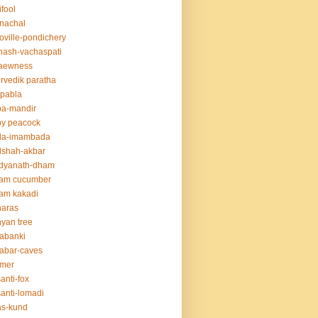
ifool
nachal
oville-pondichery
nash-vachaspati
aewness
rvedik paratha
.pabla
ba-mandir
y peacock
da-imambada
dshah-akbar
idyanath-dham
lam cucumber
am kakadi
naras
yan tree
abanki
abar-caves
rmer
anti-fox
anti-lomadi
as-kund