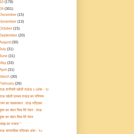
10
(178)
09
(301)
December
(15)
November
(13)
October
(15)
September
(20)
August
(30)
July
(31)
June
(31)
May
(33)
April
(31)
March
(30)
February
(26)
ताऊ शनीचरी पहेली राऊंड २ (अंक - १)
ताऊ पहेली प्रथम राऊंड का परिणाम
रंजन का साक्षात्कार : ताऊ पत्रिका
मुफ़्त का चंदन घिस मेरे नंदन : ताऊ
मुफ़्त का चंदन घिस मेरे नंदन
"सांझ का नजारा "
ताऊ साप्ताहिक पत्रिका अंक - १०