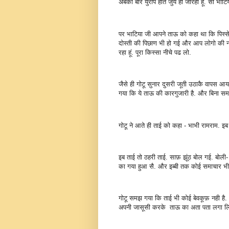
अबकी बार युरोप होते जुये ही जारहा हूं. सो भाट
पर भाटिया जी आपने ताऊ को कहा था कि पिस्स
दोस्ती की पिछाण भी हो गई और आप लोगो की नजर
रहा हूं. पूरा किस्सा नीचे पढ लो.
जैसे ही गोटू सुनार दुसरी जूती उठाकै वापस 
गया कि ये ताऊ की कारगुजारी है. और बिना स
गोटू ने आते ही ताई को कहा - भाभी रामराम. इब 
इब ताई तो ठहरी ताई. साफ़ झूंठ बोल गई. बोली- दे
का गया हुआ सै. और इब्बी तक कोई समाचार भी न
गोटू समझ गया कि ताई भी कोई बेवकूफ़ नही है. 
अपनी जासूसी करके ताऊ का अता पता लगा लिया