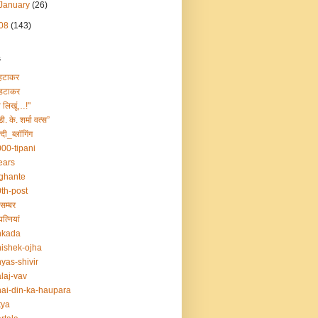
January
(26)
08
(143)
s
हटाकर
हटाकर
ा लिखूं…!"
डी. के. शर्मा वत्स”
्दी_ब्लॉगिंग
00-tipani
ears
ghante
th-post
सम्बर
त्नियां
nkada
ishek-ojha
yas-shivir
laj-vav
ai-din-ka-haupara
tya