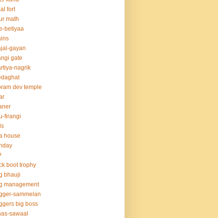
al fort
ur math
e-betiyaa
ins
jal-gayan
ngi gate
rtiya-nagrik
edaghat
ram dev temple
ar
aner
u-firangi
ds
la house
thday
P
ck boot trophy
g bhauji
og management
ogger-sammelan
ggers big boss
nas-sawaal