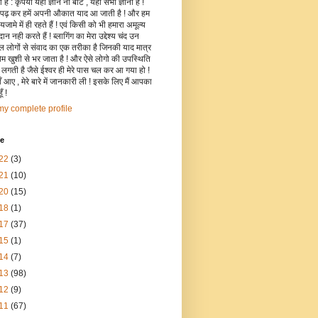
है : कृपया यहाँ ज्ञान ना बांटे , यहाँ सभी ज्ञानी हैं !
 पढ़ कर हमें अपनी औकात याद आ जाती है ! और हम
जामे में ही रहते हैं ! एवं किसी को भी हमारा अमूल्य
रदान नही करते हैं ! ब्लागिंग का मेरा उद्देश्य चंद उन
िल लोगों से संवाद का एक तरीका है जिनकी याद मात्र
रोम खुशी से भर जाता है ! और ऐसे लोगो की उपस्थिति
ी लगती है जैसे ईश्वर ही मेरे पास चल कर आ गया हो !
 आए , मेरे बारे में जानकारी ली ! इसके लिए मैं आपका
ँ !
y complete profile
ve
22
(3)
21
(10)
20
(15)
18
(1)
17
(37)
15
(1)
14
(7)
13
(98)
12
(9)
11
(67)