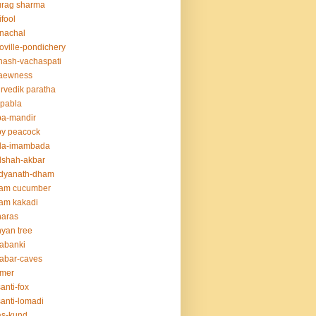
urag sharma
ifool
nachal
oville-pondichery
nash-vachaspati
aewness
rvedik paratha
.pabla
ba-mandir
y peacock
da-imambada
dshah-akbar
idyanath-dham
lam cucumber
am kakadi
naras
yan tree
abanki
abar-caves
rmer
anti-fox
anti-lomadi
as-kund