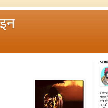
 इन
About
में लिखन
अंदाज मे
हंसो और
पान की 