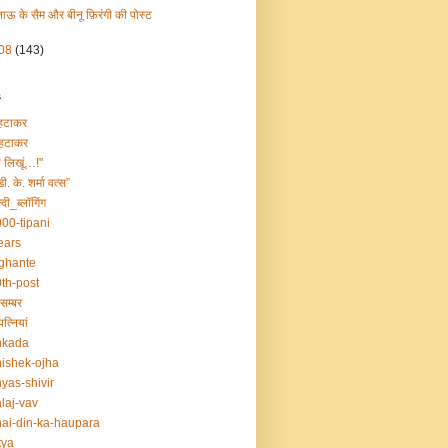
ताऊ के सैम और बीनू फ़िरंगी की पोस्ट
08
(143)
s
हटाकर
हटाकर
ा लिखूं…!"
डी. के. शर्मा वत्स”
्दी_ब्लॉगिंग
00-tipani
ears
ghante
th-post
सम्बर
त्नियां
nkada
ishek-ojha
yas-shivir
laj-vav
ai-din-ka-haupara
tya