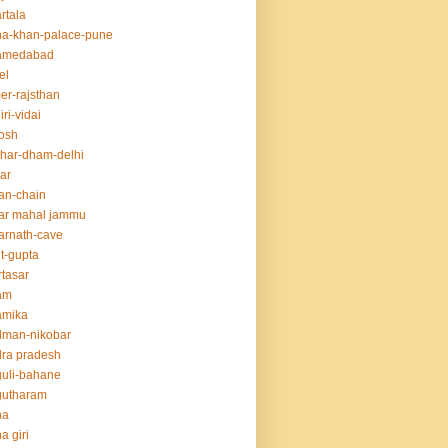
rtala
a-khan-palace-pune
amedabad
el
er-rajsthan
iri-vidai
osh
har-dham-delhi
ar
an-chain
ar mahal jammu
rnath-cave
t-gupta
tasar
am
amika
dman-nikobar
ra pradesh
uli-bahane
gutharam
na
a giri