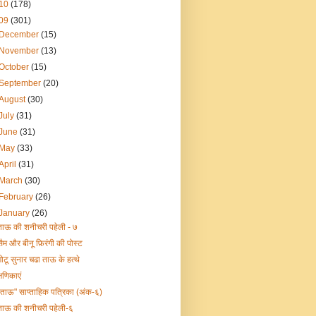
10
(178)
09
(301)
December
(15)
November
(13)
October
(15)
September
(20)
August
(30)
July
(31)
June
(31)
May
(33)
April
(31)
March
(30)
February
(26)
January
(26)
ताऊ की शनीचरी पहेली - ७
सैम और बीनू फ़िरंगी की पोस्ट
गोटू सुनार चढा ताऊ के हत्थे
्षणिकाएं
"ताऊ" साप्ताहिक पत्रिका (अंक-६)
ताऊ की शनीचरी पहेली-६